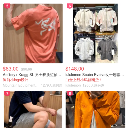
5
6
$63.00
$148.00
$90.00
Arc'teryx Kragg SL 男士棉质短袖T恤
lululemon Scuba Evolve女士连帽卫衣 全拉链
胸前小logo设计
白金上线小码就断货！
Mountain Equipment Company
1279人感兴趣
lululemon
1260人感兴趣
7
8