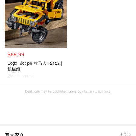
$69.99
Lego
Jeep® 牧马人 42122 |
机械组
@dealmoon.ca
Dealmoon may be paid when users buy items via our links.
问大家
0
全部