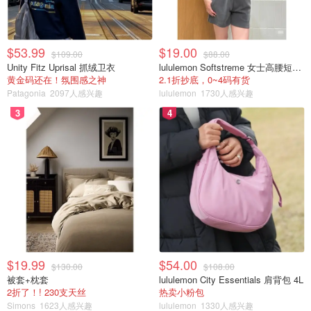
$53.99
$19.00
$109.00
$88.00
Unity Fitz Uprisal 抓绒卫衣
lululemon Softstreme 女士高腰短裤 10cm
黄金码还在！氛围感之神
2.1折抄底，0~4码有货
Patagonia
2097人感兴趣
lululemon
1730人感兴趣
3
4
$19.99
$54.00
$130.00
$108.00
被套+枕套
lululemon City Essentials 肩背包 4L
2折了！! 230支天丝
热卖小粉包
Simons
1623人感兴趣
lululemon
1330人感兴趣