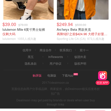
$39.00
$249.94
$78.00
$500.00
lululemon Mile 6英寸男士短裤
Arc'teryx Beta 男款夹克
仅剩大码
再降5折!之前$424.96 大橙子好显白 蹲补
lululemon
1055人感兴趣
Sporting Life CA (CA)
973人感兴趣
信用卡
商业合作
联系我们
双十一
黑五
InRewards
饭团外卖
隐私条款
用户协议
版权声明
触屏版
电脑版
下载App
2017©dealmoon.ca
打开 APP
页面信息由用户分享或品牌、商家提供，由Dealmoon核实后发布折
扣广告
Dealmoon may get paid by brands or deals when user buy
through links