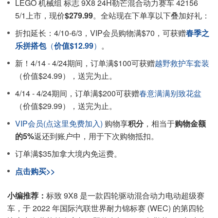
LEGO 机械组 标志 9X8 24H勒芒混合动力赛车 42156
5/1上市，现价
$279.99
。全站现在下单享以下叠加好礼：
折扣延长：4/10-6/3，VIP会员购物满$70，可获赠
春季之
乐拼搭包
（
价值$12.99
）
。
新！4/14 - 4/24期间，订单满$100可获赠
越野救护车套装
（价值$24.99），送完为止。
4/14 - 4/24期间，订单满$200可获赠
春意满满别致花盆
（价值$29.99），送完为止。
VIP会员(点这里免费加入)
购物享
积分
，相当于
购物金额
的5%
返还到账户中，用于下次购物抵扣。
订单满$35加拿大境内免运费。
点击购买>>
小编推荐：
标致 9X8 是一款四轮驱动混合动力电动超级赛
车，于 2022 年国际汽联世界耐力锦标赛 (WEC) 的第四轮