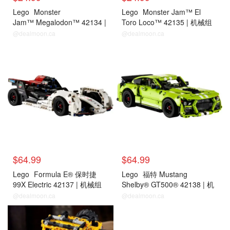
Lego
Monster
Lego
Monster Jam™ El
Jam™ Megalodon™ 42134 |
Toro Loco™ 42135 | 机械组
机械组
@dealmoon.ca
@dealmoon.ca
$64.99
$64.99
Lego
Formula E® 保时捷
Lego
福特 Mustang
99X Electric 42137 | 机械组
Shelby® GT500® 42138 | 机
械组
@dealmoon.ca
@dealmoon.ca