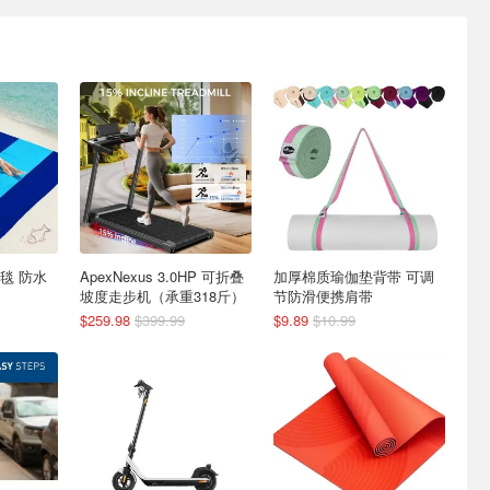
毯 防水
ApexNexus 3.0HP 可折叠
加厚棉质瑜伽垫背带 可调
坡度走步机（承重318斤）
节防滑便携肩带
$259.98
$399.99
$9.89
$10.99