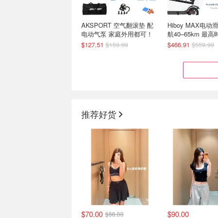
AKSPORT 空气翻滚垫 配
Hiboy MAX电动
电动气泵 家庭外用都可！
航40–65km 最高
30km/h
$127.51
$159.99
$466.91
$559.99
推荐好货
Golf Town 高尔夫装备上新
磁吸防水健身挎包
清单
胸包+可调肩带
高尔夫球杆 $120
$28.99
$35.99
$70.00
$90.00
$88.00