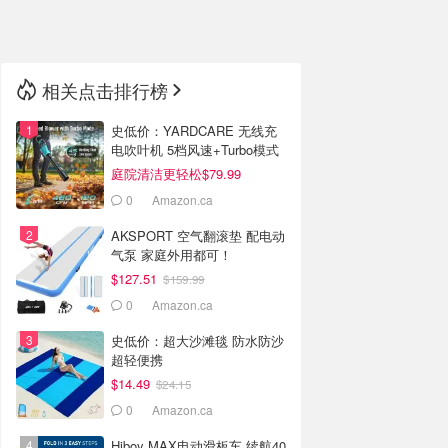
🇳🇿
新西兰
相关点击排行榜
史低价：YARDCARE 无线充
电吹叶机 5档风速+Turbo模式
庭院清洁更轻松$79.99
0
Amazon.ca
AKSPORT 空气翻滚垫 配电动
气泵 家庭外用都可！
$127.51
$159.99
0
Amazon.ca
史低价：超大沙滩毯 防水防沙
超轻便携
$14.49
$24.15
0
Amazon.ca
Hiboy MAX电动滑板车 续航40