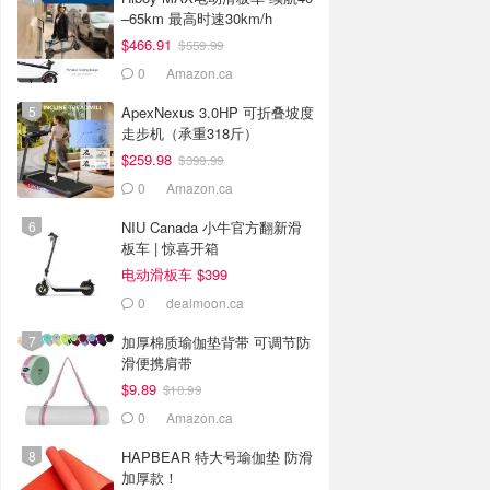
–65km 最高时速30km/h
$466.91
$559.99
0
Amazon.ca
ApexNexus 3.0HP 可折叠坡度
走步机（承重318斤）
$259.98
$399.99
0
Amazon.ca
NIU Canada 小牛官方翻新滑
板车 | 惊喜开箱
电动滑板车 $399
0
dealmoon.ca
加厚棉质瑜伽垫背带 可调节防
滑便携肩带
$9.89
$10.99
0
Amazon.ca
HAPBEAR 特大号瑜伽垫 防滑
加厚款！