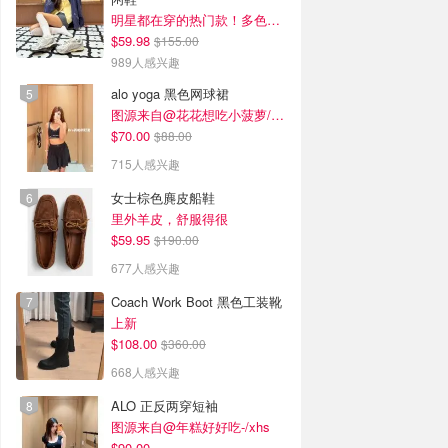
明星都在穿的热门款！多色可选 3.8折
$59.98
$155.00
989人感兴趣
alo yoga 黑色网球裙
图源来自@花花想吃小菠萝/xhs
$70.00
$88.00
715人感兴趣
女士棕色麂皮船鞋
里外羊皮，舒服得很
$59.95
$190.00
677人感兴趣
Coach Work Boot 黑色工装靴
上新
$108.00
$360.00
668人感兴趣
ALO 正反两穿短袖
图源来自@年糕好好吃-/xhs
$90.00