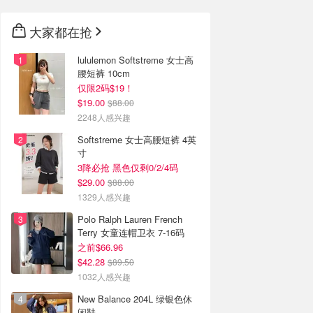
大家都在抢
lululemon Softstreme 女士高
腰短裤 10cm
仅限2码$19！
$19.00
$88.00
2248人感兴趣
Softstreme 女士高腰短裤 4英
寸
3降必抢 黑色仅剩0/2/4码
$29.00
$88.00
1329人感兴趣
Polo Ralph Lauren French
Terry 女童连帽卫衣 7-16码
之前$66.96
$42.28
$89.50
1032人感兴趣
New Balance 204L 绿银色休
闲鞋