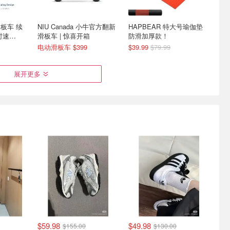
滑板车 续
NIU Canada 小牛官方翻新
HAPBEAR 特大号瑜伽垫
时速
滑板车 | 惊喜开箱
防滑加厚款！
电动滑板车 $399
$39.99
$79.99
展开更多
 水斜挎
史低价：Hurley Pickleball
加固框架弹出式隐私帐篷
球拍套装！含2球2拍
户外全遮蔽防晒
$56.99
$81.98
$39.99
$79.99
$59.98
$49.98
$155.00
$130.00