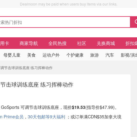
Dealmoon may be paid when users buy items via our links.
信用卡
商家导航
全民热搜
社区
兑换商城
折扣
母婴儿童
美食
运动户外
个护健康
旅游
汽车
影视/演
rts 可调节击球训练底座 练习挥棒动作
 可调节击球训练底座 练习挥棒动作
现有 GoSports 可调节击球训练底座，现价
$19.53
(指导价$47.99)。
n Prime会员
，
30天包邮等9大福利
；或订单满CDN$35加拿大境