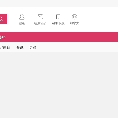
加拿大
登录
联系我们
APP下载
🇺🇸
美国
爆料
🇨🇳
中国
出/体育
资讯
更多
🇨🇦
加拿大
扫码下载 App
🇬🇧
英国
Download on the
App Store
🇩🇪
德国
Download the
Android App
🇫🇷
法国
🇮🇹
意大利
🇦🇺
澳洲