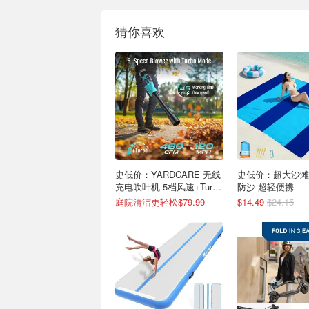
猜你喜欢
史低价：YARDCARE 无线
史低价：超大沙滩
充电吹叶机 5档风速+Turbo
防沙 超轻便携
模式
庭院清洁更轻松$79.99
$14.49
$24.15