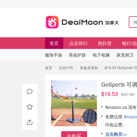
首页
点击排行
抢好货
银行/
服饰手袋
美妆护肤
电子电脑
家居厨卫
首页
运动户外
装备及器材
$19.53 GoSpo
GoSports
$19.53
$47.99
Amazon.ca 
免费试用
Amazo
内免运费。
点击购买>>
去购买