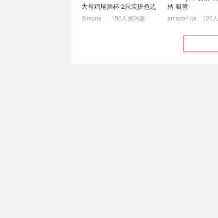
大号鸡尾酒杯 2只装拼色边
柄 吸管
Simons
150人感兴趣
amazon.ca
126
VASAGLE 升降办公桌！带
亚马逊8.5热卖！St
久坐提醒+高度记忆功能
管杯$25(原$33) 
$49(原$80)
120×60cm 现仅$101.14
入户地垫$17.5(原$
$79.97
$4.99
$18.00
40*50cm
Aesthetik Kids Miffy
Macaron 儿童椅
水洗雪尼尔浴室地
Costco CA
106人感兴趣
Simons
104人
Homebuds 智能体脂秤！
Costco 清仓上新
13项身体数据监测
菲造型儿童沙发$79
$129.99)
$22.99
$45.99