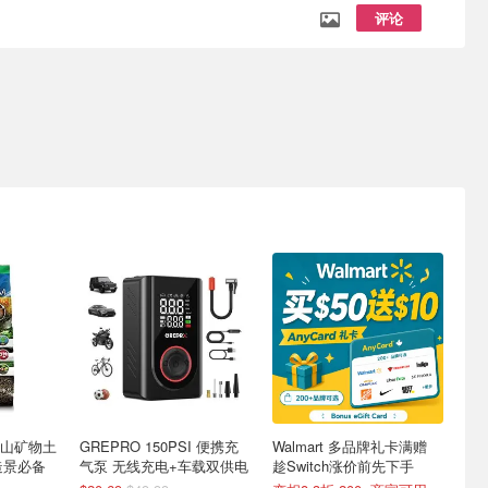
评论
 火山矿物土
GREPRO 150PSI 便携充
Walmart 多品牌礼卡满赠
缸造景必备
气泵 无线充电+车载双供电
趁Switch涨价前先下手