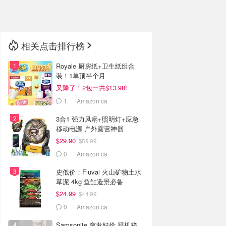
🇳🇿
新西兰
相关点击排行榜
Royale 厨房纸+卫生纸组合
装！1单顶半个月
又降了！2包一共$13.98!
1
Amazon.ca
3合1 强力风扇+照明灯+应急
移动电源 户外露营神器
$29.90
$59.99
0
Amazon.ca
史低价：Fluval 火山矿物土水
草泥 4kg 鱼缸造景必备
$24.99
$44.99
0
Amazon.ca
Samsonite 突发好价 登机箱