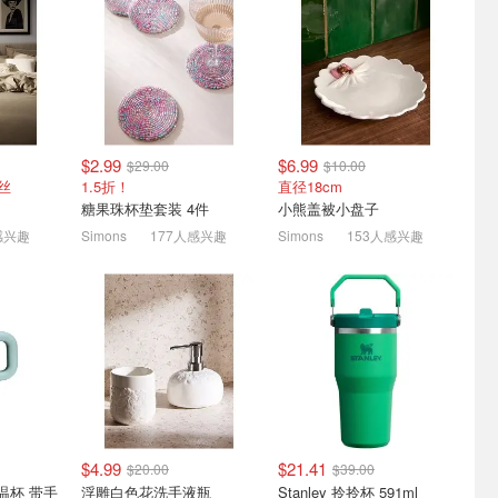
710mL
Royale Velour 加厚卫生纸
Owala 人气水杯 高颜值和
香高级
12大卷=24卷 日常囤货
实用设计圈粉无数
$7.57
$13.97
7.5折起！透明吸管杯$25
$2.99
$6.99
$29.00
$10.00
天丝
1.5折！
直径18cm
糖果珠杯垫套装 4件
小熊盖被小盘子
感兴趣
Simons
177人感兴趣
Simons
153人感兴趣
衣草香空气
Simons 家居捡漏区 | 大号
史低价：Medline 专业除臭
味
鸡尾酒杯2只$4.99(原$39)
喷雾 236ml 吸附异味不刺
鼻
清香
1.5折起 杯垫4个$2.99
$5.99
$22.03
$4.99
$21.41
$20.00
$39.00
保温杯 带手
浮雕白色花洗手液瓶
Stanley 拎拎杯 591ml