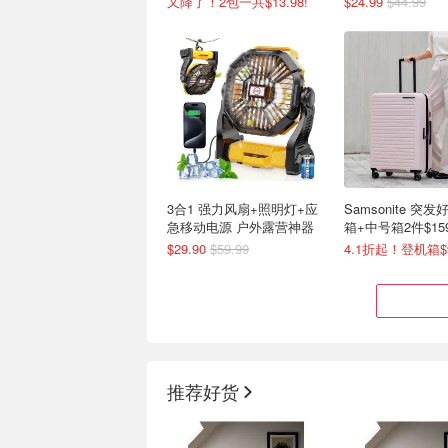
又降了！2包一共$13.98!
$24.99
$44.99
3合1 强力风扇+照明灯+应
Samsonite 突
急移动电源 户外露营神器
箱+中号箱2件$15
价$434)
$29.90
$59.99
推荐好货