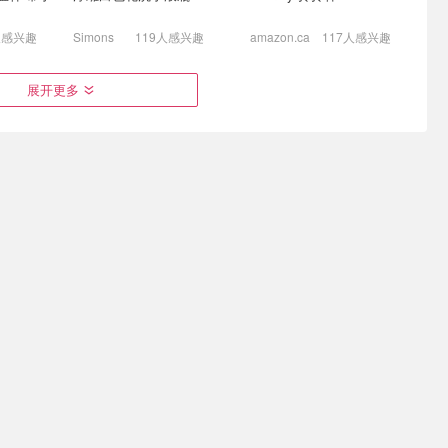
人感兴趣
Simons
119人感兴趣
amazon.ca
117人感兴趣
anley吸
史低价：AirWick 室内精油
史低价：Scotties 3层面巾
展开更多
Lego跑车
加香挥发器 套装 23.9mL
抽纸 6盒*81张 柔软不掉纸
屑
35)
$5.70
$10.99
$6.63
$9.99
$34.50
$39.95
$46.00
$140.00
Double 之前$79
Stanley 吸管杯 不锈钢 玫
垫
瑰石英色
有机棉泡泡纱被套+枕套
感兴趣
amazon.ca
Simons
🔥超火米
浴室免打孔置物架3件套
OOOFLOWER 洗衣机清洁
.97(原
片 养宠家庭专用 1年用量
Lego F1造型36件套$99(原$159)
低至$17.99! 多色可选
$8.49
$19.99