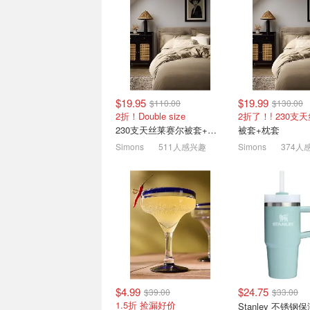
史低价：CK 女士无痕内
Lysol 马桶清洁剂 
裤！3件装
芒果木槿花香 留
比官网折后还便宜！现仅$22
$3.77
$4.99
$19.95
$19.99
$110.00
$130.00
2折！Double size
2折了！! 230支
230支天丝莱赛尔被套+枕套
被套+枕套
Simons
511人感兴趣
Simons
374人
Simons 大降 | 麂皮乐福
白菜：Glade 薰
$59(原$190)、床品套装$19
清新剂 舒缓除异
1.5折起 北极狐腰包$29
$1.87 拥有满屋
$4.99
$24.75
$39.00
$33.00
1.5折 捡漏好价
Stanley 不锈钢