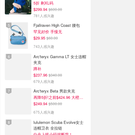
5折 剩XL码
$299.94
$600.00
781人感兴趣
Fjallraven High Coast 腰包
罕见好价 手慢无
$29.95
$60.00
743人感兴趣
Arc'teryx Gamma LT 女士连帽
夹克
蹲补
$237.96
$340.00
679人感兴趣
Arc'teryx Beta 男款夹克
再降5折!之前$424.96 大橙子好显白 蹲补
$249.94
$500.00
675人感兴趣
lululemon Scuba Evolve女士
连帽卫衣 全拉链
白金上线小码就断货！