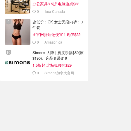
办公家具8.5折 电脑边桌$33
0
Ikea Canada
史低价：CK 女士无痕内裤！3
件装
比官网折后还便宜！现仅$22
0
Amazon.ca
Simons 大降 | 麂皮乐福$59(原
$190)、床品套装$19
1.5折起 北极狐腰包$29
0
Simons加拿大官网