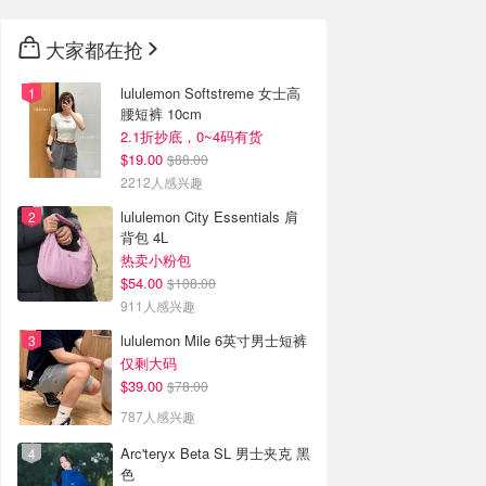
大家都在抢
lululemon Softstreme 女士高
腰短裤 10cm
2.1折抄底，0~4码有货
$19.00
$88.00
2212人感兴趣
lululemon City Essentials 肩
背包 4L
热卖小粉包
$54.00
$108.00
911人感兴趣
lululemon Mile 6英寸男士短裤
仅剩大码
$39.00
$78.00
787人感兴趣
Arc'teryx Beta SL 男士夹克 黑
色