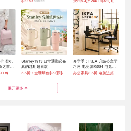
$20.69
$49.99
变相8.3折 200+商家可用
发好价 登机
Stanley1913 日常通勤必备
开学季：IKEA 升级公寓学
9(之前定
真的越用越喜欢
习角 电竞躺椅$84 电竞站
$339
4.1折起！登机箱$93.8(原$134)
5.5折！金珊瑚色$29(原$52)
办公家具8.5折 电脑边桌$33
展开更多