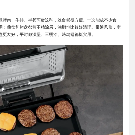
做烤肉、牛排、早餐煎蛋这种，这台就很方便。一次能放不少食
用；煎盘和烤盘都带不粘涂层，油脂也比较好清理。带通风盖，室
盘更友好，平时做汉堡、三明治、烤鸡翅都挺实用。