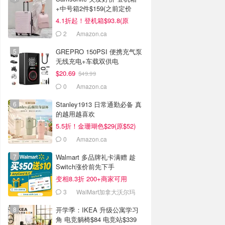
+中号箱2件$159(之前定价
$434)
4.1折起！登机箱$93.8(原
$134)
2
Amazon.ca
GREPRO 150PSI 便携充气泵
无线充电+车载双供电
$20.69
$49.99
0
Amazon.ca
Stanley1913 日常通勤必备 真
的越用越喜欢
5.5折！金珊瑚色$29(原$52)
0
Amazon.ca
Walmart 多品牌礼卡满赠 趁
Switch涨价前先下手
变相8.3折 200+商家可用
3
WalMart加拿大沃尔玛
开学季：IKEA 升级公寓学习
角 电竞躺椅$84 电竞站$339