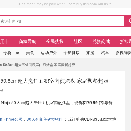
Dealmoon may be paid when users buy items via our links.
信用卡
商家导航
全民热搜
社区
兑换商城
折扣
母婴儿童
美食
运动户外
个护健康
旅游
汽车
影视/演
inja 50.8cm超大烹饪面积室内煎烤盘 家庭聚餐超爽
a 50.8cm超大烹饪面积室内煎烤盘 家庭聚餐超爽
99
现有 Ninja 50.8cm超大烹饪面积室内煎烤盘，现价
$179.99
(指导价
n Prime会员
，
30天包邮等9大福利
；或订单满CDN$35加拿大境