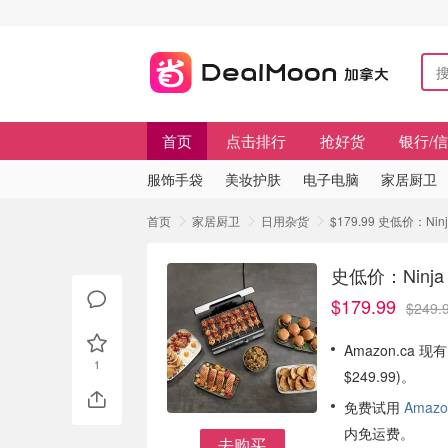
首页
点击排行
抢好货
银行/
服饰手袋
美妆护肤
电子电脑
家居厨卫
首页
家居厨卫
日用杂货
$179.99 史低价：N
史低价：Ninj
$179.99
$249.
Amazon.ca 
1
$249.99)。
免费试用
Amazo
内免运费。
去购买