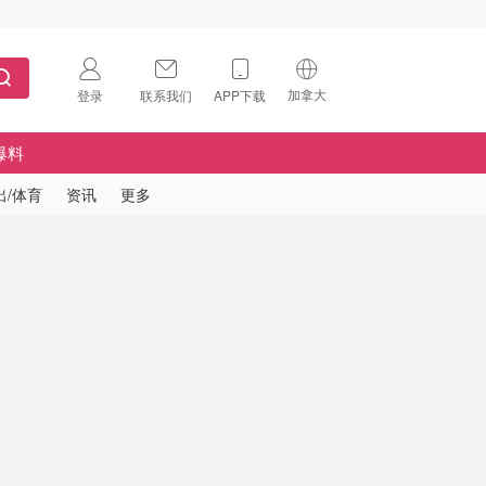
加拿大
登录
联系我们
APP下载
🇺🇸
美国
爆料
🇨🇳
中国
出/体育
资讯
更多
🇨🇦
加拿大
扫码下载 App
🇬🇧
英国
Download on the
App Store
🇩🇪
德国
Download the
Android App
🇫🇷
法国
🇮🇹
意大利
🇦🇺
澳洲