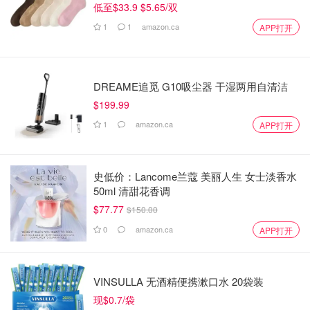
低至$33.9 $5.65/双
1
1
amazon.ca
APP打开
DREAME追觅 G10吸尘器 干湿两用自清洁
$199.99
1
amazon.ca
APP打开
史低价：Lancome兰蔻 美丽人生 女士淡香水
50ml 清甜花香调
$77.77
$150.00
0
amazon.ca
APP打开
VINSULLA 无酒精便携漱口水 20袋装
现$0.7/袋