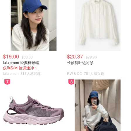
$19.00
$20.37
$38.00
$79.90
lululemon 经典棒球帽
长袖荷叶边衬衫
仅剩S/M 捡漏速冲！
lululemon
818人感兴趣
RW & CO
781人感兴趣
7
8