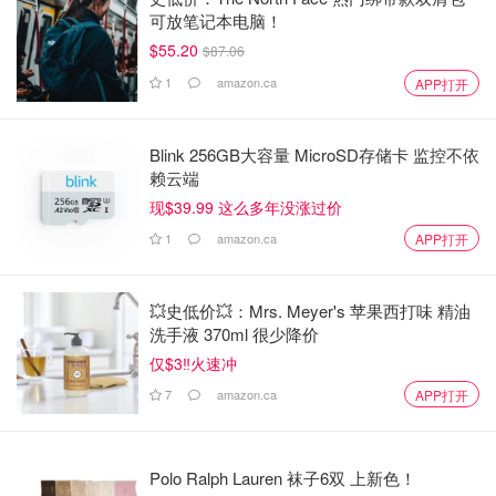
可放笔记本电脑！
$55.20
$87.06
1
amazon.ca
APP打开
Blink 256GB大容量 MicroSD存储卡 监控不依
赖云端
现$39.99 这么多年没涨过价
1
amazon.ca
APP打开
💥史低价💥：Mrs. Meyer's 苹果西打味 精油
洗手液 370ml 很少降价
仅$3‼️火速冲
7
amazon.ca
APP打开
Polo Ralph Lauren 袜子6双 上新色！