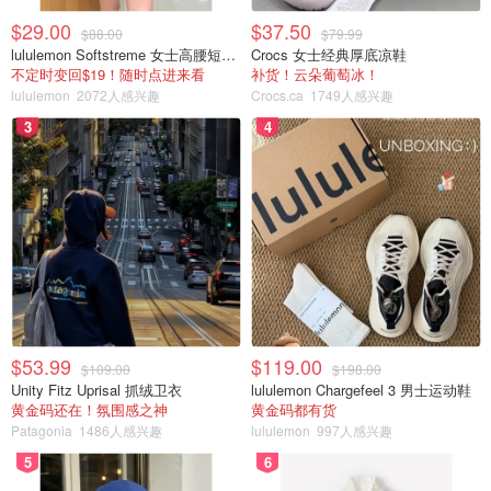
$29.00
$37.50
$88.00
$79.99
lululemon Softstreme 女士高腰短裤 10cm
Crocs 女士经典厚底凉鞋
不定时变回$19！随时点进来看
补货！云朵葡萄冰！
lululemon
2072人感兴趣
Crocs.ca
1749人感兴趣
3
4
$53.99
$119.00
$109.00
$198.00
Unity Fitz Uprisal 抓绒卫衣
lululemon Chargefeel 3 男士运动鞋
黄金码还在！氛围感之神
黄金码都有货
Patagonia
1486人感兴趣
lululemon
997人感兴趣
5
6