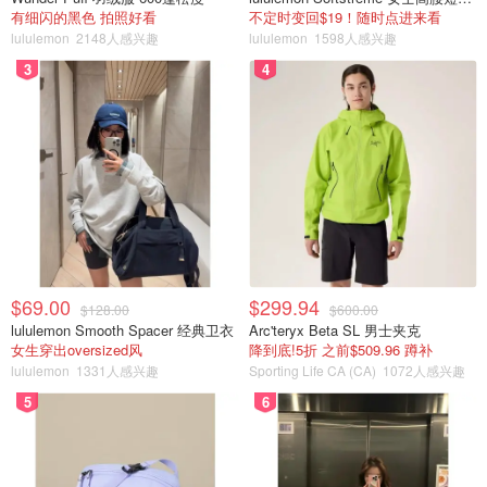
有细闪的黑色 拍照好看
不定时变回$19！随时点进来看
lululemon
2148人感兴趣
lululemon
1598人感兴趣
3
4
$69.00
$299.94
$128.00
$600.00
lululemon Smooth Spacer 经典卫衣
Arc'teryx Beta SL 男士夹克
女生穿出oversized风
降到底!5折 之前$509.96 蹲补
lululemon
1331人感兴趣
Sporting Life CA (CA)
1072人感兴趣
5
6