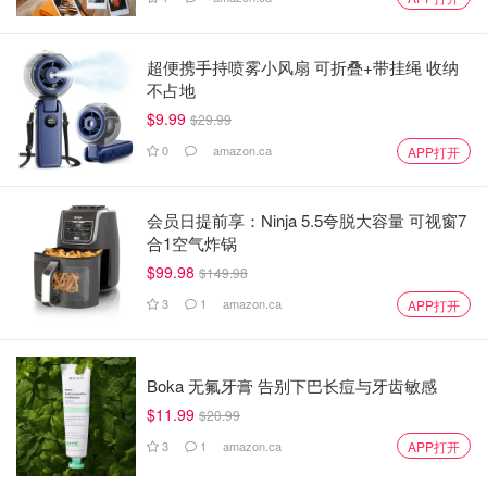
超便携手持喷雾小风扇 可折叠+带挂绳 收纳
不占地
$9.99
$29.99
0
amazon.ca
APP打开
会员日提前享：Ninja 5.5夸脱大容量 可视窗7
合1空气炸锅
$99.98
$149.98
3
1
amazon.ca
APP打开
Boka 无氟牙膏 告别下巴长痘与牙齿敏感
$11.99
$20.99
3
1
amazon.ca
APP打开