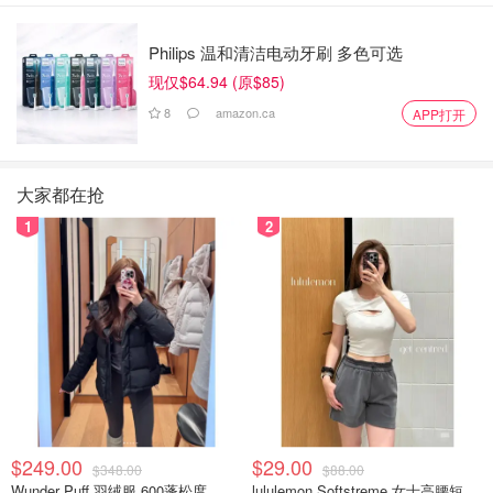
Philips 温和清洁电动牙刷 多色可选
现仅$64.94 (原$85)
8
amazon.ca
APP打开
大家都在抢
1
2
$249.00
$29.00
$348.00
$88.00
Wunder Puff 羽绒服 600蓬松度
lululemon Softstreme 女士高腰短裤 10cm