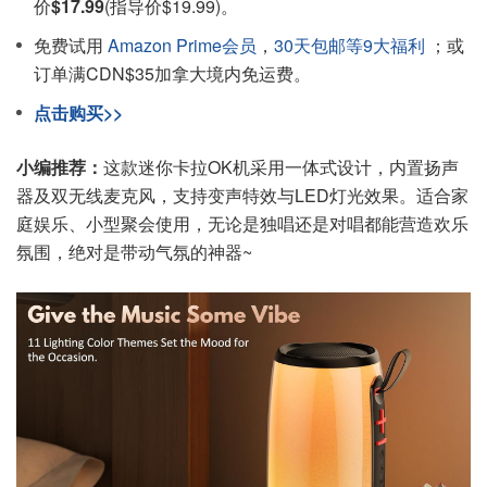
价
$17.99
(指导价$19.99)。
免费试用
Amazon Prime会员
，
30天包邮等9大福利
；或
订单满CDN$35加拿大境内免运费。
点击购买>>
小编推荐：
这款迷你卡拉OK机采用一体式设计，内置扬声
器及双无线麦克风，支持变声特效与LED灯光效果。适合家
庭娱乐、小型聚会使用，无论是独唱还是对唱都能营造欢乐
氛围，绝对是带动气氛的神器~