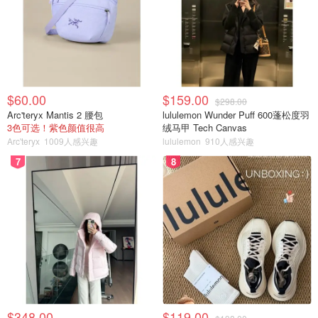
$60.00
$159.00
$298.00
Arc'teryx Mantis 2 腰包
lululemon Wunder Puff 600蓬松度羽
3色可选！紫色颜值很高
绒马甲 Tech Canvas
Arc'teryx
1009人感兴趣
lululemon
910人感兴趣
7
8
$348.00
$119.00