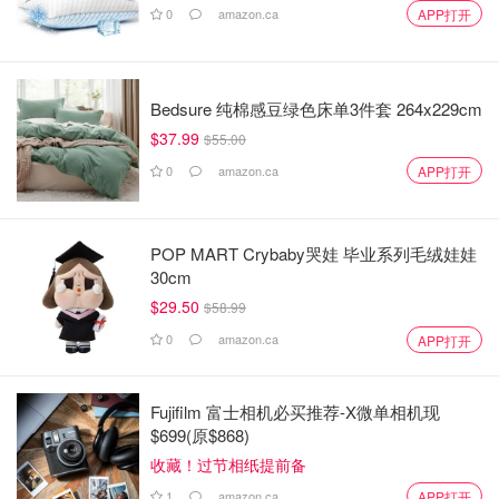
0
amazon.ca
APP打开
Bedsure 纯棉感豆绿色床单3件套 264x229cm
$37.99
$55.00
0
amazon.ca
APP打开
POP MART Crybaby哭娃 毕业系列毛绒娃娃
30cm
$29.50
$58.99
0
amazon.ca
APP打开
Fujifilm 富士相机必买推荐-X微单相机现
$699(原$868)
收藏！过节相纸提前备
1
amazon.ca
APP打开