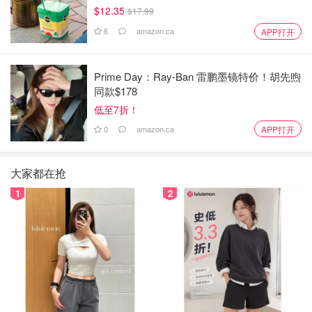
$12.35
$17.99
6
amazon.ca
APP打开
Prime Day：Ray-Ban 雷鹏墨镜特价！胡先煦
同款$178
低至7折！
0
amazon.ca
APP打开
大家都在抢
1
2