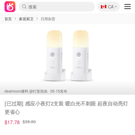
🇨🇦
CA
首页
家居厨卫
日用杂货
dealmoon爆料 @
灯笼泡泡
05-15发布
[已过期] 感应小夜灯2支装 暖白光不刺眼 起夜自动亮灯
更省心
$17.78
$38.80