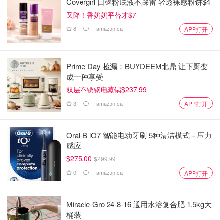
Covergirl 口碑粉底液不踩雷 轻透裸感粉饼$4
又降！香奶奶平替才$7
8
amazon.ca
APP打开
Prime Day 捡漏：BUYDEEM北鼎 让下厨变
成一种享受
双层不锈钢电蒸锅$237.99
3
amazon.ca
APP打开
Oral-B iO7 智能电动牙刷 5种清洁模式＋压力
感应
$275.00
$299.99
0
amazon.ca
APP打开
Miracle-Gro 24-8-16 通用水溶复合肥 1.5kg大
桶装