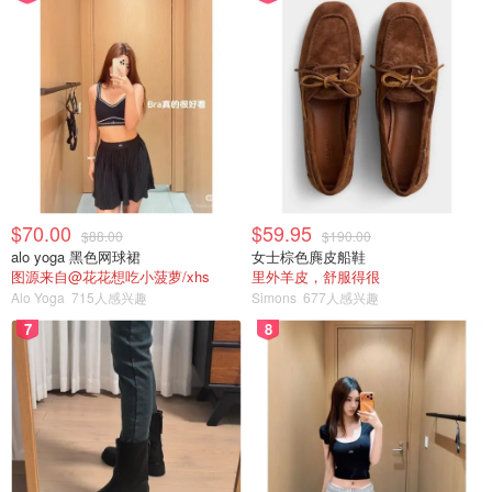
$70.00
$59.95
$88.00
$190.00
alo yoga 黑色网球裙
女士棕色麂皮船鞋
图源来自@花花想吃小菠萝/xhs
里外羊皮，舒服得很
Alo Yoga
715人感兴趣
Simons
677人感兴趣
7
8