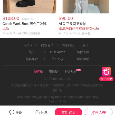
$108.00
$90.00
$360.00
Coach Work Boot 黑色工装靴
ALO 正反两穿短袖
上新
图源来自@年糕好好吃-/xhs
Coach Outlet
668人感兴趣
Alo Yoga
668人感兴趣
信用卡
商业合作
联系我们
双十一
黑五
InRewards
饭团外卖
隐私条款
用户协议
版权声明
触屏版
电脑版
下载App
2017©dealmoon.ca
打开 APP
页面信息由用户分享或品牌、商家提供，由Dealmoon核实后发布折
扣广告
Dealmoon may get paid by brands or deals when user buy
through links
立即购买
评论
分享
打开 APP