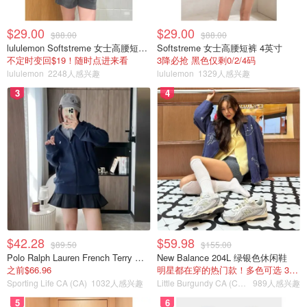
$29.00
$29.00
$88.00
$88.00
lululemon Softstreme 女士高腰短裤 10cm
Softstreme 女士高腰短裤 4英寸
不定时变回$19！随时点进来看
3降必抢 黑色仅剩0/2/4码
lululemon
2248人感兴趣
lululemon
1329人感兴趣
3
4
$42.28
$59.98
$89.50
$155.00
Polo Ralph Lauren French Terry 女童连帽卫衣 7-16码
New Balance 204L 绿银色休闲鞋
之前$66.96
明星都在穿的热门款！多色可选 3.8折
Sporting Life CA (CA)
1032人感兴趣
Little Burgundy CA (CA）
989人感兴趣
5
6