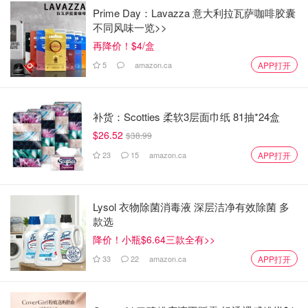
Prime Day：Lavazza 意大利拉瓦萨咖啡胶囊
不同风味一览>>
再降价！$4/盒
5
amazon.ca
APP打开
补货：Scotties 柔软3层面巾纸 81抽*24盒
$26.52
$38.99
23
15
amazon.ca
APP打开
Lysol 衣物除菌消毒液 深层洁净有效除菌 多
款选
降价！小瓶$6.64三款全有>>
33
22
amazon.ca
APP打开