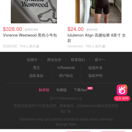
$328.00
$24.00
$395.00
$64.00
Vivienne Westwood 黑色小号包
lululemon Align 高腰短裤 8英寸 女
款
SSENSE
794人感兴趣
lululemon
766人感兴趣
信用卡
商业合作
联系我们
双十一
黑五
InRewards
饭团外卖
隐私条款
用户协议
版权声明
触屏版
电脑版
下载App
2017©dealmoon.ca
打开 APP
页面信息由用户分享或品牌、商家提供，由Dealmoon核实后发布折
扣广告
Dealmoon may get paid by brands or deals when user buy
through links