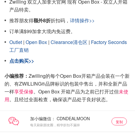
Zwilling 双立人加拿大官网 现有 Open Box - 双立人开箱
产品特卖。
推荐朋友得
额外8折
折扣码，
详情操作>>
订单满$99加拿大境内免运费。
Outlet
|
Open Box
|
Clearance清仓区
|
Factory Seconds
工厂直销
点击购买>>
小编推荐：
Zwilling的每个Open Box开箱产品会装在一个新
的、有ZWILLING®品牌标识的包装中售出，并和全新产品
一样
享受保修
。Open Box 开箱产品为之前已打开过
但
未使
用
。且经过全面检查，确保该产品处于良好状态。
加小编微信：
复制
每天刷刷朋友圈，精华折扣不漏掉