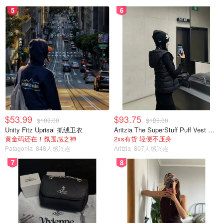
5
6
$53.99
$93.75
$109.00
$125.00
Unity Fitz Uprisal 抓绒卫衣
Aritzia The SuperStuff Puff Vest 轻盈亮面马甲
黄金码还在！氛围感之神
2xs有货 轻便不压身
Patagonia
848人感兴趣
Aritzia
807人感兴趣
7
8