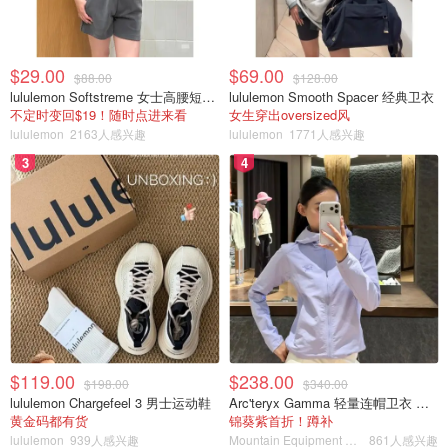
$29.00
$69.00
$88.00
$128.00
lululemon Softstreme 女士高腰短裤 10cm
lululemon Smooth Spacer 经典卫衣
不定时变回$19！随时点进来看
女生穿出oversized风
lululemon
2163人感兴趣
lululemon
1771人感兴趣
3
4
$119.00
$238.00
$198.00
$340.00
lululemon Chargefeel 3 男士运动鞋
Arc'teryx Gamma 轻量连帽卫衣 女款
黄金码都有货
锦葵紫首折！蹲补
lululemon
939人感兴趣
Mountain Equipment Company
861人感兴趣