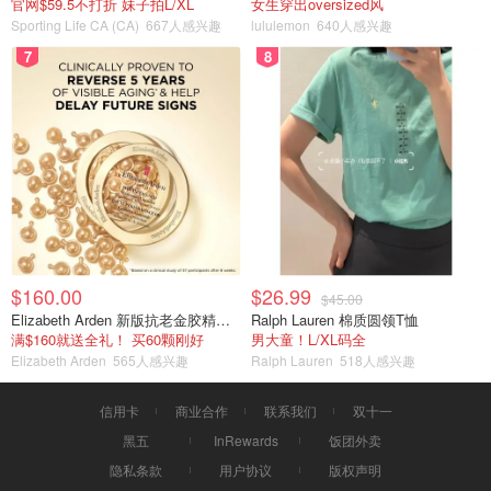
官网$59.5不打折 妹子拍L/XL
女生穿出oversized风
Sporting Life CA (CA)
667人感兴趣
lululemon
640人感兴趣
7
8
$160.00
$26.99
$45.00
Elizabeth Arden 新版抗老金胶精华60颗
Ralph Lauren 棉质圆领T恤
满$160就送全礼！ 买60颗刚好
男大童！L/XL码全
Elizabeth Arden
565人感兴趣
Ralph Lauren
518人感兴趣
信用卡
商业合作
联系我们
双十一
黑五
InRewards
饭团外卖
隐私条款
用户协议
版权声明