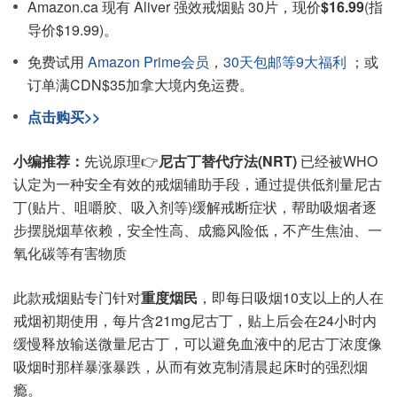
Amazon.ca 现有 Aliver 强效戒烟贴 30片，现价
$16.99
(指
导价$19.99)。
免费试用
Amazon Prime会员
，
30天包邮等9大福利
；或
订单满CDN$35加拿大境内免运费。
点击购买>>
小编推荐：
先说原理👉
尼古丁替代疗法(NRT)
已经被WHO
认定为一种安全有效的戒烟辅助手段，通过提供低剂量尼古
丁(贴片、咀嚼胶、吸入剂等)缓解戒断症状，帮助吸烟者逐
步摆脱烟草依赖，安全性高、成瘾风险低，不产生焦油、一
氧化碳等有害物质
此款戒烟贴专门针对
重度烟民
，即每日吸烟10支以上的人在
戒烟初期使用，每片含21mg尼古丁，贴上后会在24小时内
缓慢释放输送微量尼古丁，可以避免血液中的尼古丁浓度像
吸烟时那样暴涨暴跌，从而有效克制清晨起床时的强烈烟
瘾。