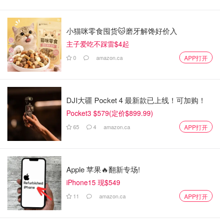
小猫咪零食囤货🐱磨牙解馋好价入
主子爱吃不踩雷$4起
0
amazon.ca
APP打开
DJI大疆 Pocket 4 最新款已上线！可加购！
Pocket3 $579(定价$899.99)
65
4
amazon.ca
APP打开
Apple 苹果🔥翻新专场!
iPhone15 现$549
11
amazon.ca
APP打开