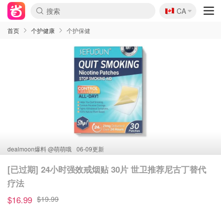
🇨🇦
CA
首页
个护健康
个护保健
dealmoon爆料 @
萌萌哦
06-09更新
[已过期] 24小时强效戒烟贴 30片 世卫推荐尼古丁替代
疗法
$16.99
$19.99