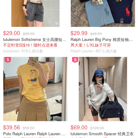
$29.00
$29.99
$88.00
$49.50
lululemon Softstreme 女士高腰短裤 10cm
Ralph Lauren Big Pony 棉质短袖T恤
不定时变回$19！随时点进来看
男大童！L/XL妹子可穿
lululemon
918人感兴趣
Ralph Lauren
867人感兴趣
5
6
$39.56
$69.00
$59.50
$128.00
Polo Ralph Lauren Ralph Lauren Polo Bear 女童棉T恤 染色 1件
lululemon Smooth Spacer 经典卫衣