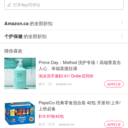
打开App写评论
Amazon.ca
的全部折扣
个护保健
的全部折扣
猜你喜欢
Prime Day：Method 洗护专场！高端香直击
人心、幸福直接拉满
泡沫洗手液$3.61! Dollar店同价
0
amazon.ca
APP打开
PepsiCo 经典零食混合装 42包 开派对/上学/
上班必备
$19.97收42包
3
3
amazon.ca
APP打开