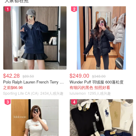
大家都在抢
1
2
$42.28
$249.00
$89.50
$348.00
Polo Ralph Lauren French Terry 女童连帽卫衣 7-16码
Wunder Puff 羽绒服 600蓬松度
之前$66.96
有细闪的黑色 拍照好看
Sporting Life CA (CA)
2434人感兴趣
lululemon
1295人感兴趣
3
4