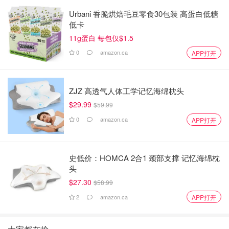
Urbani 香脆烘焙毛豆零食30包装 高蛋白低糖
低卡
11g蛋白 每包仅$1.5
0
amazon.ca
APP打开
ZJZ 高透气人体工学记忆海绵枕头
$29.99
$59.99
0
amazon.ca
APP打开
史低价：HOMCA 2合1 颈部支撑 记忆海绵枕
头
$27.30
$58.99
2
amazon.ca
APP打开