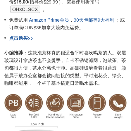
价
$15.00
(指导价$29.99 )， 需要使用折扣码
OH3CLSCX
。
免费试用
Amazon Prime会员
，
30天包邮等9大福利
；或
订单满CDN$35加拿大境内免运费。
点击购买>>
小编推荐
：这款泡茶杯真的很适合平时喜欢喝茶的人。双层
玻璃设计拿热茶也不会烫手，自带不锈钢滤网，泡散茶、茶
包都很方便，茶水分离也干净。高硼硅玻璃看着很通透，颜
值属于放办公室都会被问链接的类型。平时泡花茶、绿茶、
咖啡都能用，一个杯子基本搞定日常喝水需求。