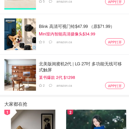
5
amazon.ca
APP打开
Blink 高清可视门铃$47.99 （原$71.99）
Mini室内智能高清摄像头$34.99
0
amazon.ca
APP打开
北美版闺蜜机2代 | LG 27吋 多功能无线可移
式触屏
某书爆款 2代 $1298
2
amazon.ca
APP打开
大家都在抢
1
2