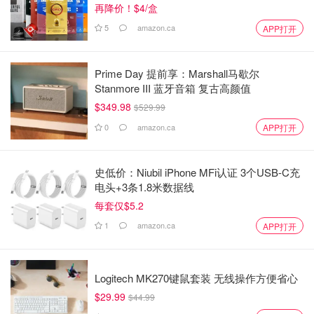
再降价！$4/盒
5
amazon.ca
APP打开
Prime Day 提前享：Marshall马歇尔
Stanmore III 蓝牙音箱 复古高颜值
$349.98
$529.99
0
amazon.ca
APP打开
史低价：Niubil iPhone MFi认证 3个USB-C充
电头+3条1.8米数据线
每套仅$5.2
1
amazon.ca
APP打开
Logitech MK270键鼠套装 无线操作方便省心
$29.99
$44.99