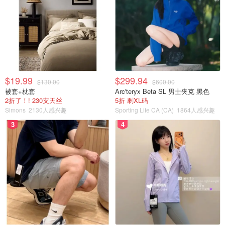
$19.99
$299.94
$130.00
$600.00
被套+枕套
Arc'teryx Beta SL 男士夹克 黑色
2折了！! 230支天丝
5折 剩XL码
Simons
2130人感兴趣
Sporting Life CA (CA)
1864人感兴趣
3
4