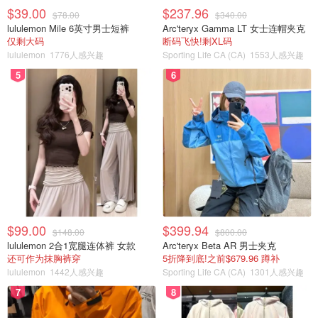
$39.00
$237.96
$78.00
$340.00
lululemon Mile 6英寸男士短裤
Arc'teryx Gamma LT 女士连帽夹克
仅剩大码
断码飞快!剩XL码
lululemon
1776人感兴趣
Sporting Life CA (CA)
1553人感兴趣
5
6
$99.00
$399.94
$148.00
$800.00
lululemon 2合1宽腿连体裤 女款
Arc'teryx Beta AR 男士夹克
还可作为抹胸裤穿
5折降到底!之前$679.96 蹲补
lululemon
1442人感兴趣
Sporting Life CA (CA)
1301人感兴趣
7
8