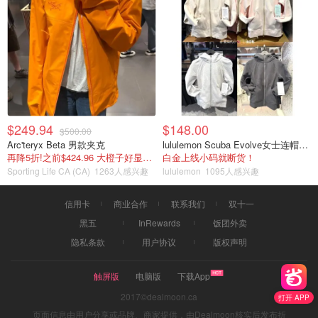
$249.94
$148.00
$500.00
Arc'teryx Beta 男款夹克
lululemon Scuba Evolve女士连帽卫衣 全拉链
再降5折!之前$424.96 大橙子好显白 蹲补
白金上线小码就断货！
Sporting Life CA (CA)
1263人感兴趣
lululemon
1095人感兴趣
信用卡
商业合作
联系我们
双十一
黑五
InRewards
饭团外卖
隐私条款
用户协议
版权声明
触屏版
电脑版
下载App
2017©dealmoon.ca
打开 APP
页面信息由用户分享或品牌、商家提供，由Dealmoon核实后发布折