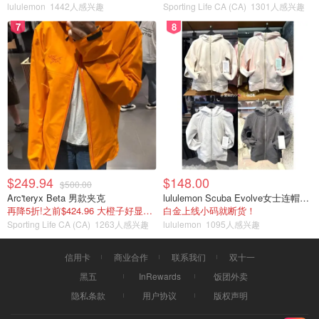
lululemon
1442人感兴趣
Sporting Life CA (CA)
1301人感兴趣
7
8
$249.94
$148.00
$500.00
Arc'teryx Beta 男款夹克
lululemon Scuba Evolve女士连帽卫衣 全拉链
再降5折!之前$424.96 大橙子好显白 蹲补
白金上线小码就断货！
Sporting Life CA (CA)
1263人感兴趣
lululemon
1095人感兴趣
信用卡
商业合作
联系我们
双十一
黑五
InRewards
饭团外卖
隐私条款
用户协议
版权声明