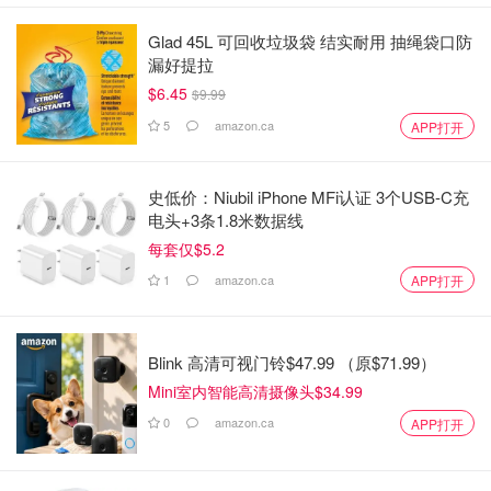
Glad 45L 可回收垃圾袋 结实耐用 抽绳袋口防
漏好提拉
$6.45
$9.99
5
amazon.ca
APP打开
史低价：Niubil iPhone MFi认证 3个USB-C充
电头+3条1.8米数据线
每套仅$5.2
1
amazon.ca
APP打开
Blink 高清可视门铃$47.99 （原$71.99）
Mini室内智能高清摄像头$34.99
0
amazon.ca
APP打开