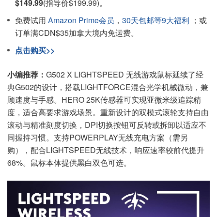
$149.99
(指导价$199.99)。
免费试用
Amazon Prime会员
，
30天包邮等9大福利
；或
订单满CDN$35加拿大境内免运费。
点击购买>>
小编推荐：
G502 X LIGHTSPEED 无线游戏鼠标延续了经
典G502的设计，搭载LIGHTFORCE混合光学机械微动，兼
顾速度与手感。HERO 25K传感器可实现亚微米级追踪精
度，适合高要求游戏场景。重新设计的双模式滚轮支持自由
滚动与精准刻度切换，DPI切换按钮可反转或拆卸以适应不
同握持习惯。支持POWERPLAY无线充电方案（需另
购），配合LIGHTSPEED无线技术，响应速率较前代提升
68%。鼠标本体提供黑白双色可选。