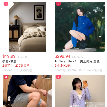
1
2
$19.99
$299.94
$130.00
$600.00
被套+枕套
Arc'teryx Beta SL 男士夹克 黑色
2折了！! 230支天丝
5折 剩XL码
Simons
2130人感兴趣
Sporting Life CA (CA)
1864人感兴趣
3
4