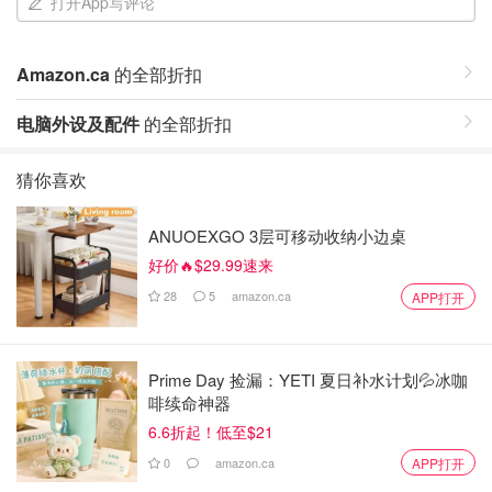
打开App写评论
Amazon.ca
的全部折扣
电脑外设及配件
的全部折扣
猜你喜欢
ANUOEXGO 3层可移动收纳小边桌
好价🔥$29.99速来
28
5
amazon.ca
APP打开
Prime Day 捡漏：YETI 夏日补水计划💦冰咖
啡续命神器
6.6折起！低至$21
0
amazon.ca
APP打开