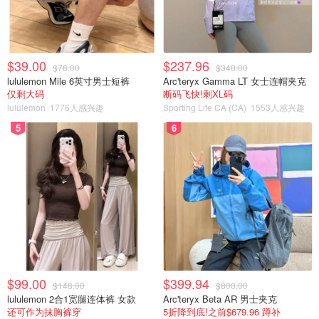
$39.00
$237.96
$78.00
$340.00
lululemon Mile 6英寸男士短裤
Arc'teryx Gamma LT 女士连帽夹克
仅剩大码
断码飞快!剩XL码
lululemon
1776人感兴趣
Sporting Life CA (CA)
1553人感兴趣
5
6
$99.00
$399.94
$148.00
$800.00
lululemon 2合1宽腿连体裤 女款
Arc'teryx Beta AR 男士夹克
还可作为抹胸裤穿
5折降到底!之前$679.96 蹲补