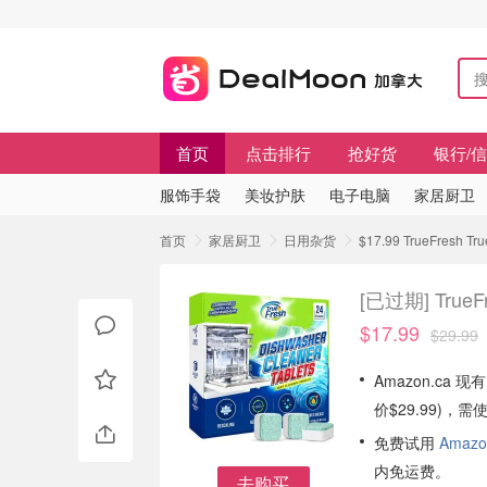
首页
点击排行
抢好货
银行/
服饰手袋
美妆护肤
电子电脑
家居厨卫
首页
家居厨卫
日用杂货
$17.99 TrueFresh
[已过期]
True
$17.99
$29.99
Amazon.ca 现
价$29.99)，
免费试用
Amazo
内免运费。
去购买