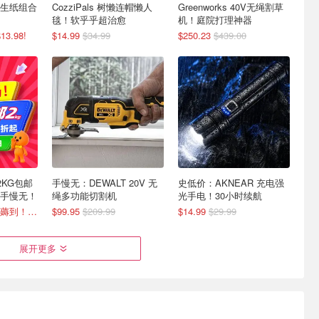
+卫生纸组合
CozziPals 树懒连帽懒人
Greenworks 40V无绳割草
毯！软乎乎超治愈
机！庭院打理神器
.98!
$14.99
$34.99
$250.23
$439.00
2KG包邮
手慢无：DEWALT 20V 无
史低价：AKNEAR 充电强
手慢无！
绳多功能切割机
光手电！30小时续航
紧急返场！上次没薅到！赶紧冲
$99.95
$209.99
$14.99
$29.99
展开更多