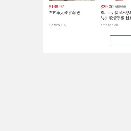
$169.97
$39.00
$52.00
布艺单人椅 奶油色
Stanley 保温不
防护 吸管手柄 桃
Costco CA
amazon.ca
3合1 强力风扇+照明灯+应
GREPRO 150PS
急移动电源 户外露营神器
气泵 无线充电+
$29.90
$59.99
$20.69
$49.99
$29.66
$39.97
$39.00
Stanley 887毫升不锈钢吸
LINKFAIR Tri-ply 炒锅
管杯 开心果绿
32cm 带盖
amazon.ca
Costco CA
史低价：Fluval 火山矿物土
Walmart 多品
水草泥 4kg 鱼缸造景必备
趁Switch涨价前
$24.99
$44.99
变相8.3折 200