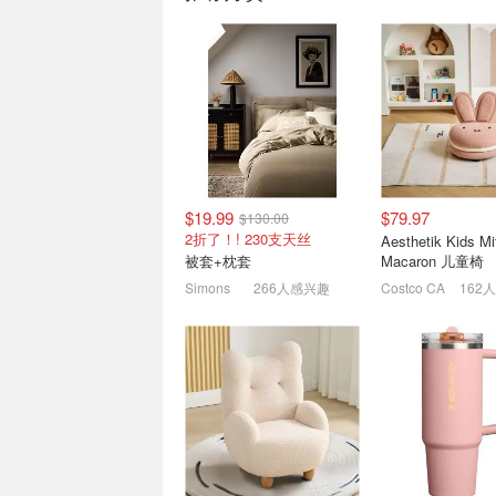
Costco 折扣8.3实拍🔥
Le Creuset 法
AppleWatch$299 Gucci香
推荐 石陶宠物碗$
水$99(原$176)
本月满$50立减$15，速领码
$19.99
$79.97
$130.00
2折了！! 230支天丝
Aesthetik Kids Mi
被套+枕套
Macaron 儿童椅
Simons
266人感兴趣
Costco CA
162
Costco 8月海报抢先看
Owala 人气水杯
AirPods Pro$279 苏打洗衣
实用设计圈粉无数
粉减$40
当日配送满$50立减$15！！
7.5折起！透明吸管