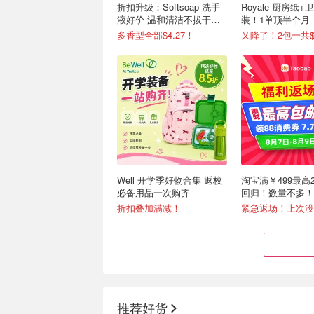
折扣升级：Softsoap 洗手
Royale 厨房纸
液好价 温和清洁不拔干
装！1单顶半个月
1.47L
多香型全部$4.27！
又降了！2包一共$13
Well 开学季好物合集 返校
淘宝满￥499最高
必备用品一次购齐
回归！数量不多！
折扣叠加满减！
推荐好货