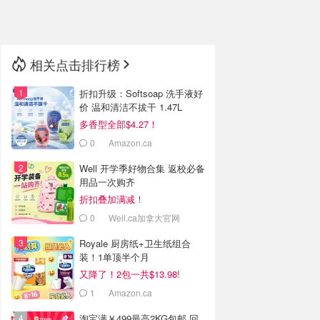
🇳🇿
新西兰
相关点击排行榜
折扣升级：Softsoap 洗手液好
价 温和清洁不拔干 1.47L
多香型全部$4.27！
0
Amazon.ca
Well 开学季好物合集 返校必备
用品一次购齐
折扣叠加满减！
0
Well.ca加拿大官网
Royale 厨房纸+卫生纸组合
装！1单顶半个月
又降了！2包一共$13.98!
1
Amazon.ca
淘宝满￥499最高2KG包邮 回