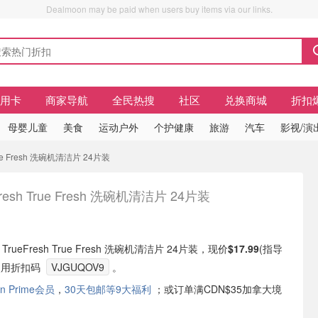
Dealmoon may be paid when users buy items via our links.
信用卡
商家导航
全民热搜
社区
兑换商城
折扣
母婴儿童
美食
运动户外
个护健康
旅游
汽车
影视/演
 True Fresh 洗碗机清洁片 24片装
Fresh True Fresh 洗碗机清洁片 24片装
有 TrueFresh True Fresh 洗碗机清洁片 24片装，现价
$17.99
(指导
需使用折扣码
VJGUQOV9
。
n Prime会员
，
30天包邮等9大福利
；或订单满CDN$35加拿大境