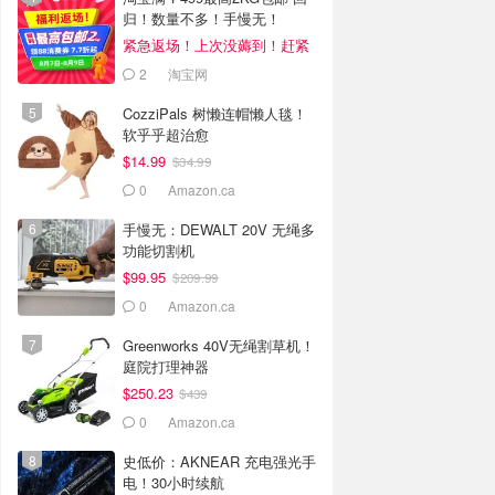
归！数量不多！手慢无！
紧急返场！上次没薅到！赶紧
冲
2
淘宝网
CozziPals 树懒连帽懒人毯！
软乎乎超治愈
$14.99
$34.99
0
Amazon.ca
手慢无：DEWALT 20V 无绳多
功能切割机
$99.95
$209.99
0
Amazon.ca
Greenworks 40V无绳割草机！
庭院打理神器
$250.23
$439
0
Amazon.ca
史低价：AKNEAR 充电强光手
电！30小时续航