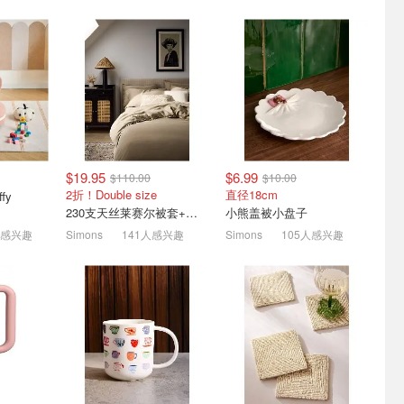
式经典锅具
Samsonite 突发好价 登机
Stanley1913 日常通勤必备
29
箱+中号箱2件$159(之前定
真的越用越喜欢
价$434)
6.5折起！经典烤鱼盘$129(原$180)
4.1折起！登机箱$93.8(原$134)
5.5折！金珊瑚色$29(原$52)
$19.95
$6.99
$110.00
$10.00
2折！Double size
直径18cm
ffy
230支天丝莱赛尔被套+枕套
小熊盖被小盘子
人感兴趣
Simons
141人感兴趣
Simons
105人感兴趣
 高颜值和
OOOFLOWER 洗衣机强力
Bouclair 家居焕新 | 特惠精
除垢清洁片24片 1年量
选
杯$25
$7.64
$19.99
陶瓷带盖罐 $12