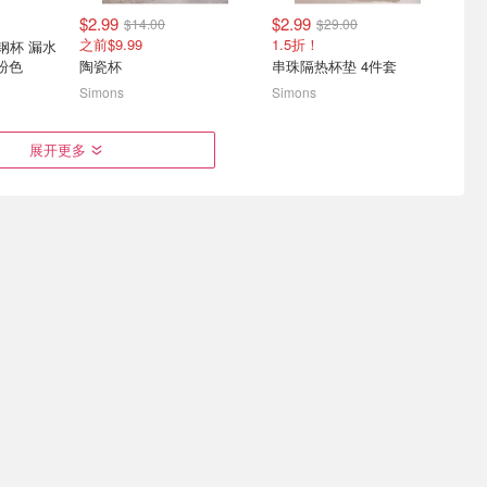
$2.99
$2.99
$14.00
$29.00
之前$9.99
1.5折！
锈钢杯 漏水
粉色
陶瓷杯
串珠隔热杯垫 4件套
Simons
Simons
I 便携充
开学季：IKEA 升级公寓学
Simons 大降 | 麂皮乐福
展开更多
车载双供电
习角 电竞躺椅$84 电竞站
$59(原$190)、床品套装$19
$339
办公家具8.5折 电脑边桌$33
1.5折起 北极狐腰包$29
$9.99
$4.99
$15.00
$39.00
可用湿布擦拭
1.5折 捡漏好价
森林蘑菇图案PEVA乙烯基桌布
大号鸡尾酒杯 2只装拼色边
Simons
Simons
牌礼卡满赠
史低价：CK 女士无痕内
Lysol 马桶清洁剂 710mL
先下手
裤！3件装
芒果木槿花香 留香高级
+商家可用
比官网折后还便宜！现仅$22
$3.77
$4.99