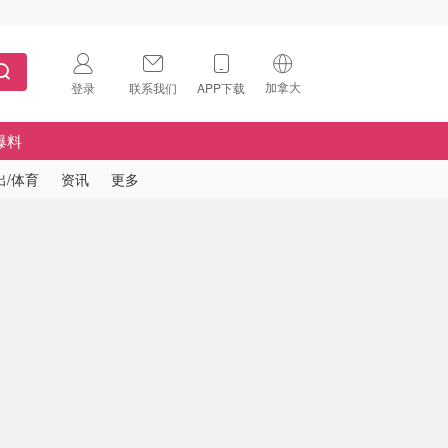
加拿大
登录
联系我们
APP下载
🇺🇸
美国
爆料
🇨🇳
中国
出/体育
资讯
更多
🇨🇦
加拿大
扫码下载 App
🇬🇧
英国
Download on the
App Store
🇩🇪
德国
Download the
Android App
🇫🇷
法国
🇮🇹
意大利
🇦🇺
澳洲