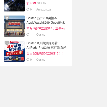
$14.99
$29.99
0
Amazon.ca
Costco 折扣8.3实拍🔥
AppleWatch$299 Gucci香水
$99(原$176)
本月满$50立减$15，速领码
1
Costco
Costco 8月海报抢先看
AirPods Pro$279 苏打洗衣粉
减$40
当日配送满$50立减$15！！
0
Costco