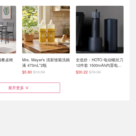
玻璃餐桌椅
Mrs. Meyer's 清新雏菊洗碗
史低价：HOTO 电动螺丝刀
液 473mL*2瓶
12件套 1500mAh内置电池
家装必备
$5.80
$13.58
$30.22
$79.99
展开更多