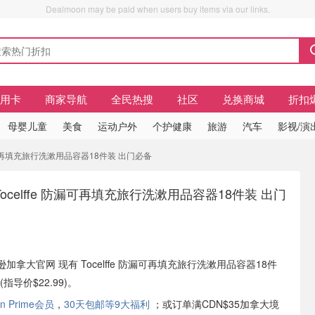
Dealmoon may be paid when users buy items via our links.
信用卡
商家导航
全民热搜
社区
兑换商城
折扣
母婴儿童
美食
运动户外
个护健康
旅游
汽车
影视/演
e 防漏可再填充旅行洗漱用品容器18件装 出门必备
Tocelffe 防漏可再填充旅行洗漱用品容器18件装 出门
亚马逊加拿大官网 现有 Tocelffe 防漏可再填充旅行洗漱用品容器18件
(指导价$22.99)。
n Prime会员
，
30天包邮等9大福利
；或订单满CDN$35加拿大境