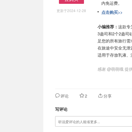
内免运费。
去购买
更新于2024-12-28
点击购买>>
小编推荐：
这款专
3盎司和2个2盎
足您的所有旅行需
在旅途中安全无泄
适用于存放乳液、
感谢
@萌萌哦
提供
评论
2
分享
写评论