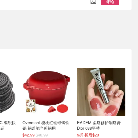
评论
B-C 编织快
Overmont 樱桃红珐琅铸铁
EADEM 柔唇修护润唇膏
保证
锅 锅盖能当煎锅用
Dior 038平替
$42.99
$48.99
9折 折后$28