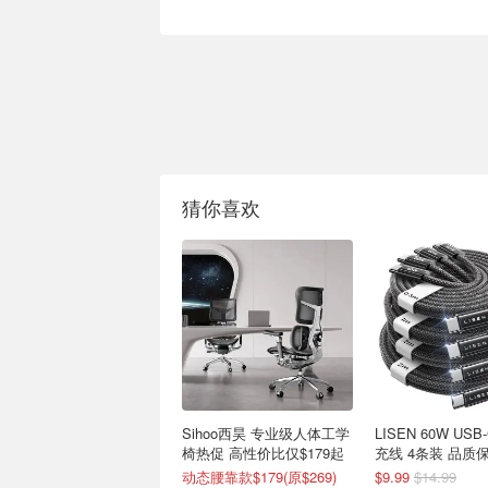
猜你喜欢
Sihoo西昊 专业级人体工学
LISEN 60W US
椅热促 高性价比仅$179起
充线 4条装 品质
动态腰靠款$179(原$269)
$9.99
$14.99