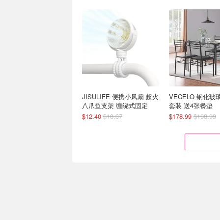
JISULIFE 便携小风扇 超火
VECELO 钢化
八爪鱼支架 缠绕式固定
套装 送4张餐垫
$12.40
$18.37
$178.99
$198.99