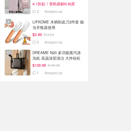
$434)
4.1折起！登机箱$93.8(原
$134)
2
Amazon.ca
LIFKOME 木柄削皮刀2件套 能
当开瓶器使用
$3.99
$12.29
0
Amazon.ca
DREAME N20 多功能蒸汽清
洗机 高温深层清洁 大件轻松
焕新
$139.99
$199.99
1
Amazon.ca