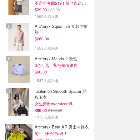
不定时变回$19！随时点进来看
$29.00
$88.00
1569人感兴趣
Arc'teryx Squamish 女款连帽
衫
$260.00
1559人感兴趣
Arc'teryx Mantis 2 腰包
3色可选！紫色颜值很高
$60.00
1547人感兴趣
lululemon Smooth Spacer 经
典卫衣
女生穿出oversized风
$69.00
$128.00
1512人感兴趣
Arc'teryx Beta AR 男士冲锋衣
5折！妹子冲s码！
$419.94
$840.00