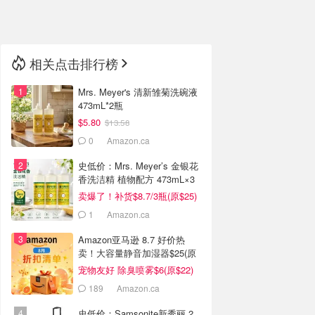
🇳🇿
新西兰
相关点击排行榜
Mrs. Meyer's 清新雏菊洗碗液
473mL*2瓶
$5.80
$13.58
0
Amazon.ca
史低价：Mrs. Meyer’s 金银花
香洗洁精 植物配方 473mL×3
卖爆了！补货$8.7/3瓶(原$25)
1
Amazon.ca
Amazon亚马逊 8.7 好价热
卖！大容量静音加湿器$25(原
$60)
宠物友好 除臭喷雾$6(原$22)
189
Amazon.ca
史低价：Samsonite新秀丽 2