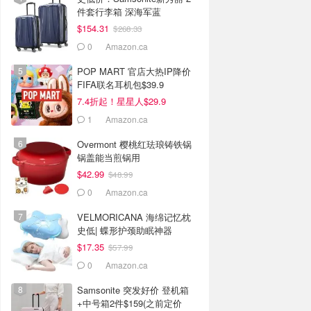
件套行李箱 深海军蓝
$154.31
$268.33
0
Amazon.ca
POP MART 官店大热IP降价
FIFA联名耳机包$39.9
7.4折起！星星人$29.9
1
Amazon.ca
Overmont 樱桃红珐琅铸铁锅
锅盖能当煎锅用
$42.99
$48.99
0
Amazon.ca
VELMORICANA 海绵记忆枕
史低| 蝶形护颈助眠神器
$17.35
$57.99
0
Amazon.ca
Samsonite 突发好价 登机箱
+中号箱2件$159(之前定价