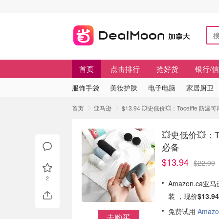
首页
点击排行
抢好货
银行/
服饰手袋
美妆护肤
电子电脑
家居厨卫
首页
亚马逊
$13.94 💥史低价💥：Tocelff
💥史低价💥：
必备
$13.94
$22.99
2
Amazon.ca
装 ，现价
$13.94
免费试用
Amazo
去购买