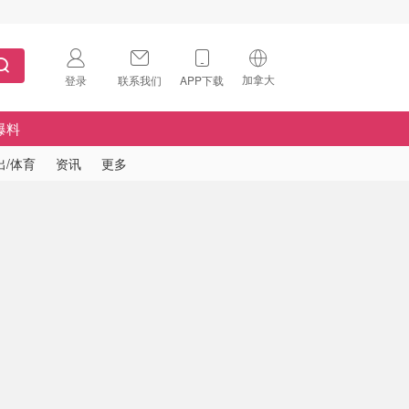
加拿大
登录
联系我们
APP下载
🇺🇸
美国
爆料
🇨🇳
中国
出/体育
资讯
更多
🇨🇦
加拿大
扫码下载 App
🇬🇧
英国
Download on the
App Store
🇩🇪
德国
Download the
Android App
🇫🇷
法国
🇮🇹
意大利
🇦🇺
澳洲