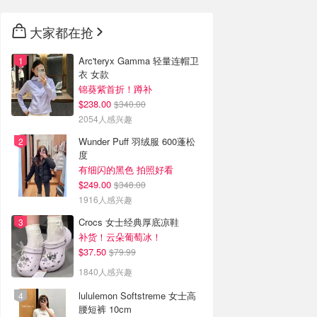
大家都在抢
Arc'teryx Gamma 轻量连帽卫
衣 女款
锦葵紫首折！蹲补
$238.00
$340.00
2054人感兴趣
Wunder Puff 羽绒服 600蓬松
度
有细闪的黑色 拍照好看
$249.00
$348.00
1916人感兴趣
Crocs 女士经典厚底凉鞋
补货！云朵葡萄冰！
$37.50
$79.99
1840人感兴趣
lululemon Softstreme 女士高
腰短裤 10cm