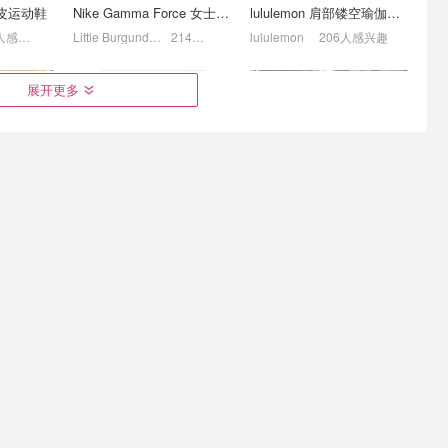
 漆皮运动鞋
Nike Gamma Force 女士厚底运动鞋
lululemon 肩部镂空瑜伽短袖T恤 女士
258人感兴趣
Little Burgundy CA (CA）
214人感兴趣
lululemon
206人感兴趣
ilor 充
WOQQW 带手柄阻力带 核
Under Armour Hustle Sport
展开更多
性强 初学
心腹肌腿部训练
6.0 双肩背包 多色可选
$20.69
$22.99
$41.25
$55.00
$298.00
$118.99
$169.99
 蹲补
ALO Sunset 半拖 经典黑色
Salomon X Ultra 360 女防
动鞋 黑色
水徒步鞋
人感兴趣
Alo Yoga
154人感兴趣
SAIL
106人感兴趣
叠水瓶 轻
MEC 户外露营装备 | 双人
Odoland 不锈钢露营餐具29
用
帐篷$227、双人吊床$89
件套 碗盘子杯子刀叉勺都
有！
7.5折+部分额外9.5折
$28.79
$47.99