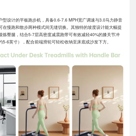
型设计的平板跑步机，具备0.6-7.6 MPH宽广调速与3.0马力静音
可在慢跑和散步两种模式间无缝切换。其独特的坡度设计能大幅提
锻炼臀腿，结合5-7层高密度减震跑带可有效减轻40%的膝关节冲
约5-6英寸），配合前端滑轮可轻松收纳至床底或沙发下方。