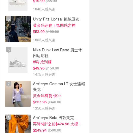
$19.99
$65.00
1846人感兴趣
Unity Fitz Uprisal 抓绒卫衣
黄金码还在！氛围感之神
$53.99
$109.00
1803人感兴趣
Nike Dunk Low Retro 男士休
闲运动鞋
8码 抢到赚
$49.95
$150.00
1475人感兴趣
Arc'teryx Gamma LT 女士连帽
夹克
黄金码有货 快冲
$237.96
$340.00
1356人感兴趣
Arc'teryx Beta 男款夹克
再降5折!之前$424.96 大橙子好显白 蹲补
$249.94
$500.00