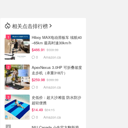
🇳🇿
新西兰
相关点击排行榜
Hiboy MAX电动滑板车 续航40
–65km 最高时速30km/h
$466.91
$559.99
0
Amazon.ca
ApexNexus 3.0HP 可折叠坡度
走步机（承重318斤）
$259.98
$399.99
0
Amazon.ca
史低价：超大沙滩毯 防水防沙
超轻便携
$14.49
$24.15
0
Amazon.ca
NIU Canada 小牛官方翻新滑