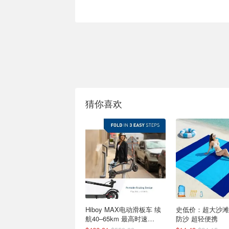
猜你喜欢
Hiboy MAX电动滑板车 续
史低价：超大沙滩
航40–65km 最高时速
防沙 超轻便携
30km/h