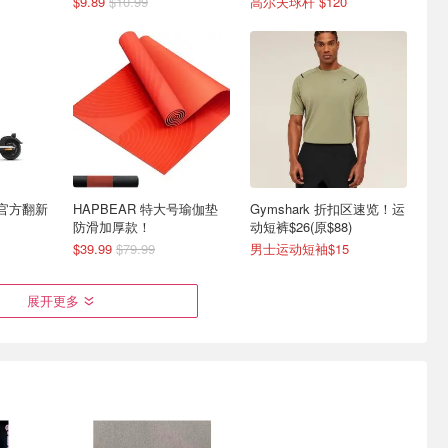
$9.89
$10.99
高尔夫球杆 $120
小牛官方翻新
HAPBEAR 特大号瑜伽垫
Gymshark 折扣区速览！运
防滑加厚款！
动短裤$26(原$88)
$39.99
$79.99
男士运动短袖$15
展开更多