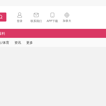
加拿大
登录
联系我们
APP下载
🇺🇸
美国
爆料
🇨🇳
中国
出/体育
资讯
更多
🇨🇦
加拿大
扫码下载 App
🇬🇧
英国
Download on the
App Store
🇩🇪
德国
Download the
Android App
🇫🇷
法国
🇮🇹
意大利
🇦🇺
澳洲