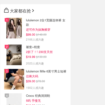
大家都在抢
lululemon 2合1宽腿连体裤 女
款
还可作为抹胸裤穿
$99.00
$148.00
2166人感兴趣
被套+枕套
2折了！! 230支天丝
$19.99
$130.00
2023人感兴趣
lululemon Mile 6英寸男士短裤
仅剩大码
$39.00
$78.00
1902人感兴趣
Crocs 经典洞洞鞋
5码 手慢无