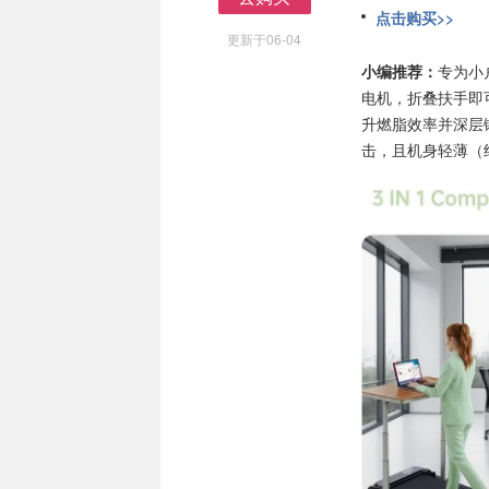
点击购买>>
去购买
更新于06-04
小编推荐：
专为小户
电机，折叠扶手即
升燃脂效率并深层
击，且机身轻薄（