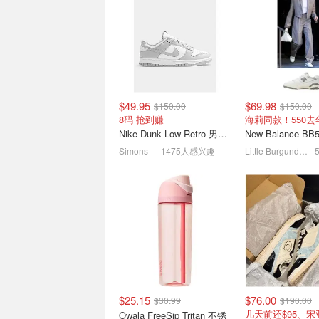
磁吸防水健身挎包 水斜挎
史低价：Hurley Pic
胸包+可调肩带
球拍套装！含2球
$28.99
$35.99
$56.99
$81.98
$49.95
$69.98
$150.00
$150.00
8码 抢到赚
海莉同款！550
Nike Dunk Low Retro 男士休闲运动鞋
Simons
1475人感兴趣
Little Burgundy CA (CA）
史低价：CAMPROS 4人防
Golf Town盛夏
水帐篷 顶布可拆掉看星星
$89.99
$114.99
球道木杆 $280
$25.15
$76.00
$30.99
$190.00
几天前还$95、
Owala FreeSip Tritan 不锈