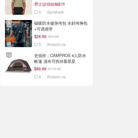
男士运动短袖$15
0
Gymshark
磁吸防水健身挎包 水斜挎胸包
+可调肩带
$28.99
$35.99
0
Amazon.ca
史低价：CAMPROS 4人防水
帐篷 顶布可拆掉看星星
$89.99
$114.99
0
Amazon.ca