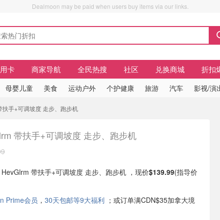
Dealmoon may be paid when users buy items via our links.
信用卡
商家导航
全民热搜
社区
兑换商城
折扣
母婴儿童
美食
运动户外
个护健康
旅游
汽车
影视/演
lrm 带扶手+可调坡度 走步、跑步机
Glrm 带扶手+可调坡度 走步、跑步机
99
现有 HevGlrm 带扶手+可调坡度 走步、跑步机 ，现价
$139.99
(指导价
n Prime会员
，
30天包邮等9大福利
；或订单满CDN$35加拿大境