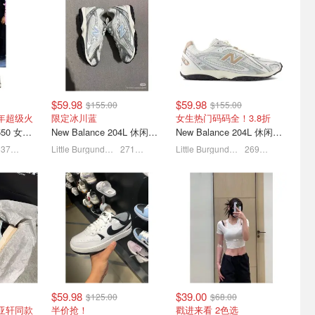
kleball
加固框架弹出式隐私帐篷
史低价：Hurley 5L 防水露
2拍
户外全遮蔽防晒
营包 夏天水上活动必备！
$39.99
$79.99
$10.00
$19.99
$59.98
$59.98
$155.00
$155.00
去年超级火
限定冰川蓝
女生热门码码全！3.8折
New Balance BB550 女士运动鞋 白灰色
New Balance 204L 休闲运动鞋 蓝银色
New Balance 204L 休闲运动鞋 灰银色
537人感兴趣
Little Burgundy CA (CA）
271人感兴趣
Little Burgundy CA (CA）
269人感兴趣
装备上新
史低价：SunnyFeel 户外便
史低价：REALEAD 户外折
携折叠椅 带侧桌
叠露营椅 带扶手杯架和侧
面网兜
$83.98
$104.99
$76.49
$139.99
$59.98
$39.00
$125.00
$68.00
宋亚轩同款
半价抢！
戳进来看 2色选