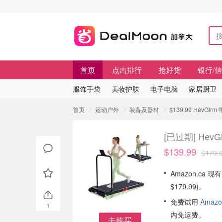
首页
点击排行
抢好货
银行/
服饰手袋
美妆护肤
电子电脑
家居厨卫
首页
运动户外
装备及器材
$139.99 HevG
[已过期]
Hev
$139.99
$179.
Amazon.ca 
$179.99)。
免费试用
Amazo
1
内免运费。
去购买