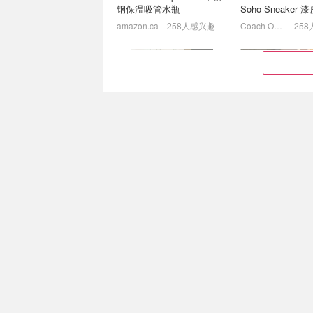
钢保温吸管水瓶
Soho Sneaker
amazon.ca
258人感兴趣
Coach Outlet
Intex 双人充气皮划艇 双气
史低价：Tuxedo Sa
室设计 带两支桨和一个小
气式立桨板 稳定
气泵
者可用！
$19.99
$35.98
$149.86
$189.69
$69.98
$99.99
$120.00
$180.00
焦糖棕！复古味拉满
5.6折!赞达亚同款
New Balance 574 休闲鞋
ON Cloudze 运
Little Burgundy CA (CA）
173人感兴趣
Footlocker
169
JOTO IPX8 防水手机袋2个
史低价：720ml折
装 旅行沙滩必备
便防漏 可重复使
$12.86
$17.99
$10.79
$13.99