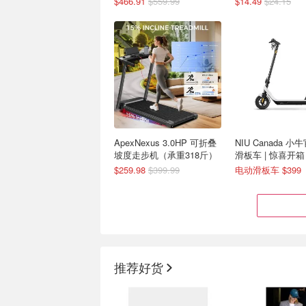
$466.91
$559.99
$14.49
$24.15
ApexNexus 3.0HP 可折叠
NIU Canada 
坡度走步机（承重318斤）
滑板车 | 惊喜开箱
$259.98
$399.99
电动滑板车 $399
推荐好货