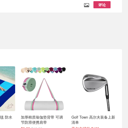
评论
毯 防水
加厚棉质瑜伽垫背带 可调
Golf Town 高尔夫装备上新
节防滑便携肩带
清单