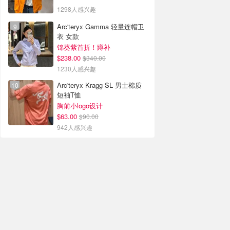
1298人感兴趣
Arc'teryx Gamma 轻量连帽卫
衣 女款
锦葵紫首折！蹲补
$238.00
$340.00
1230人感兴趣
Arc'teryx Kragg SL 男士棉质
短袖T恤
胸前小logo设计
$63.00
$90.00
942人感兴趣