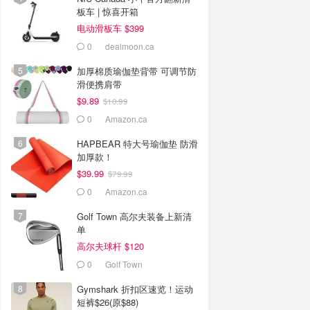
板车 | 惊喜开箱
电动滑板车 $399
0
dealmoon.ca
加厚棉质瑜伽垫背带 可调节防
滑便携肩带
$9.89
$10.99
0
Amazon.ca
HAPBEAR 特大号瑜伽垫 防滑
加厚款！
$39.99
$79.99
0
Amazon.ca
Golf Town 高尔夫装备上新清
单
高尔夫球杆 $120
0
Golf Town
Gymshark 折扣区速览！运动
短裤$26(原$88)