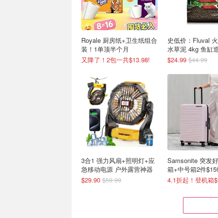
Royale 厨房纸+卫生纸组合
史低价：Fluval
装！1单顶半个月
水草泥 4kg 鱼
又降了！2包一共$13.98!
$24.99
$44.99
3合1 强力风扇+照明灯+应
Samsonite 突
急移动电源 户外露营神器
箱+中号箱2件$15
价$434)
$29.90
$59.99