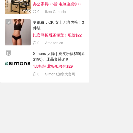
办公家具8.5折 电脑边桌$33
0
Ikea Canada
史低价：CK 女士无痕内裤！3
件装
比官网折后还便宜！现仅$22
0
Amazon.ca
Simons 大降 | 麂皮乐福$59(原
$190)、床品套装$19
1.5折起 北极狐腰包$29
0
Simons加拿大官网