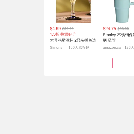
$4.99
$24.75
$39.00
$33.00
1.5折 捡漏好价
Stanley 不锈钢
大号鸡尾酒杯 2只装拼色边
柄 吸管
Simons
150人感兴趣
amazon.ca
126
VASAGLE 升降办公桌！带
亚马逊8.5热卖！St
久坐提醒+高度记忆功能
管杯$25(原$33) 
$49(原$80)
120×60cm 现仅$101.14
入户地垫$17.5(原$
$79.97
$4.99
$18.00
40*50cm
Aesthetik Kids Miffy
Macaron 儿童椅
水洗雪尼尔浴室地
Costco CA
106人感兴趣
Simons
104人