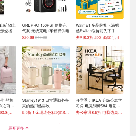
 火山矿物土
GREPRO 150PSI 便携充
Walmart 多品牌礼卡满赠
缸造景必备
气泵 无线充电+车载双供电
趁Switch涨价前先下手
$20.69
$49.99
变相8.3折 200+商家可用
发好价 登机
Stanley1913 日常通勤必备
开学季：IKEA 升级公寓学
9(之前定
真的越用越喜欢
习角 电竞躺椅$84 电竞站
$339
4.1折起！登机箱$93.8(原$134)
5.5折！金珊瑚色$29(原$52)
办公家具8.5折 电脑边桌$33
展开更多