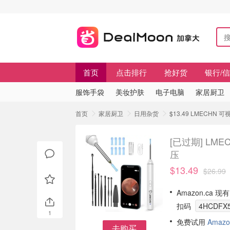
首页
点击排行
抢好货
银行/
服饰手袋
美妆护肤
电子电脑
家居厨卫
首页
家居厨卫
日用杂货
$13.49 LMECH
[已过期]
LME
压
$13.49
$26.99
Amazon.ca 
扣码
4HCDFX
1
免费试用
Amazo
去购买