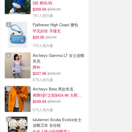
5折 剩XL码
$299.94
$600.00
781人感兴趣
Fjallraven High Coast 腰包
罕见好价 手慢无
$29.95
$60.00
743人感兴趣
Arc'teryx Gamma LT 女士连帽
夹克
蹲补
$237.96
$340.00
679人感兴趣
Arc'teryx Beta 男款夹克
再降5折!之前$424.96 大橙子好显白 蹲补
$249.94
$500.00
675人感兴趣
lululemon Scuba Evolve女士
连帽卫衣 全拉链
白金上线小码就断货！