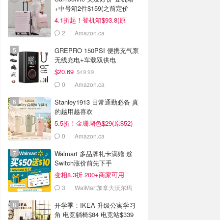
+中号箱2件$159(之前定价
$434)
4.1折起！登机箱$93.8(原
$134)
2
Amazon.ca
GREPRO 150PSI 便携充气泵
无线充电+车载双供电
$20.69
$49.99
0
Amazon.ca
Stanley1913 日常通勤必备 真
的越用越喜欢
5.5折！金珊瑚色$29(原$52)
0
Amazon.ca
Walmart 多品牌礼卡满赠 趁
Switch涨价前先下手
变相8.3折 200+商家可用
3
WalMart加拿大沃尔玛
开学季：IKEA 升级公寓学习
角 电竞躺椅$84 电竞站$339