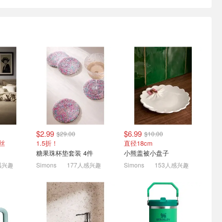
710mL
Royale Velour 加厚卫生纸
Owala 人气水杯 高颜值和
香高级
12大卷=24卷 日常囤货
实用设计圈粉无数
$7.57
$13.97
7.5折起！透明吸管杯$25
$2.99
$6.99
$29.00
$10.00
天丝
1.5折！
直径18cm
糖果珠杯垫套装 4件
小熊盖被小盘子
感兴趣
Simons
177人感兴趣
Simons
153人感兴趣
衣草香空气
Simons 家居捡漏区 | 大号
史低价：Medline 专业除臭
味
鸡尾酒杯2只$4.99(原$39)
喷雾 236ml 吸附异味不刺
鼻
清香
1.5折起 杯垫4个$2.99
$5.99
$22.03