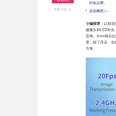
内免运费。
去购买
更新于05-16
点击购买>>
小编推荐：
以前清
摄像头和LED补
盲掏。3mm镜头
烫。除了耳朵，也
方便。