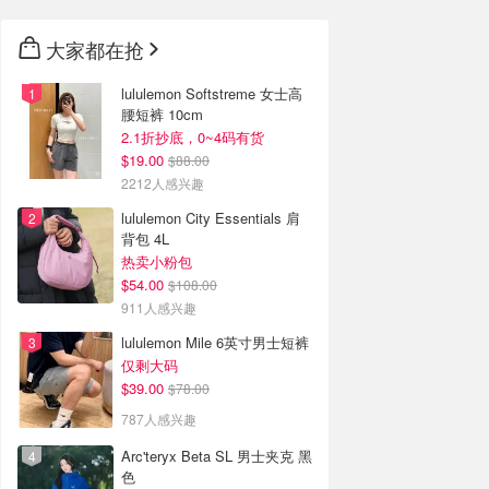
大家都在抢
lululemon Softstreme 女士高
腰短裤 10cm
2.1折抄底，0~4码有货
$19.00
$88.00
2212人感兴趣
lululemon City Essentials 肩
背包 4L
热卖小粉包
$54.00
$108.00
911人感兴趣
lululemon Mile 6英寸男士短裤
仅剩大码
$39.00
$78.00
787人感兴趣
Arc'teryx Beta SL 男士夹克 黑
色