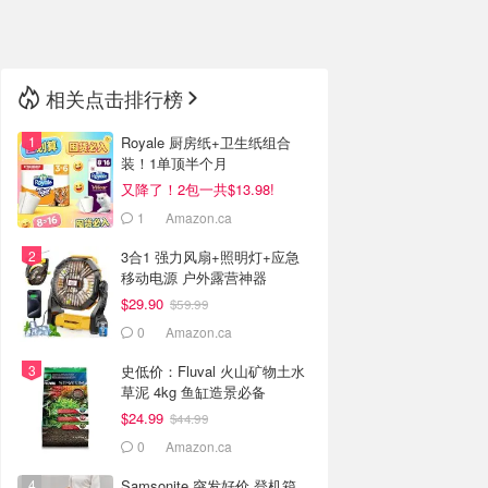
🇳🇿
新西兰
相关点击排行榜
Royale 厨房纸+卫生纸组合
装！1单顶半个月
又降了！2包一共$13.98!
1
Amazon.ca
3合1 强力风扇+照明灯+应急
移动电源 户外露营神器
$29.90
$59.99
0
Amazon.ca
史低价：Fluval 火山矿物土水
草泥 4kg 鱼缸造景必备
$24.99
$44.99
0
Amazon.ca
Samsonite 突发好价 登机箱