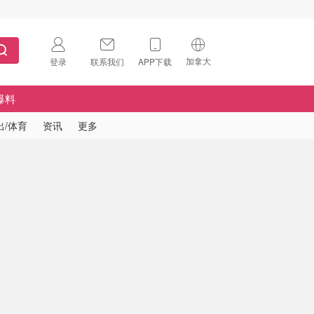
加拿大
登录
联系我们
APP下载
🇺🇸
美国
爆料
🇨🇳
中国
出/体育
资讯
更多
🇨🇦
加拿大
扫码下载 App
🇬🇧
英国
Download on the
App Store
🇩🇪
德国
Download the
Android App
🇫🇷
法国
🇮🇹
意大利
🇦🇺
澳洲