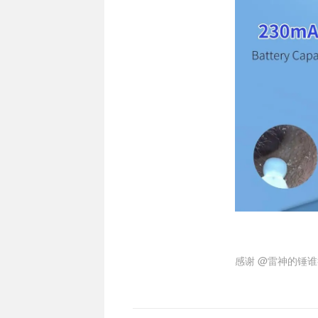
感谢
@雷神的锤谁