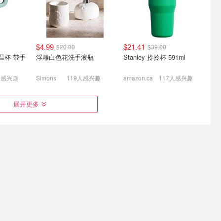
$4.99
$21.41
$20.00
$39.00
保温杯 带手
浮雕白色花洗手液瓶
Stanley 拎拎杯 591ml
人感兴趣
Simons
119人感兴趣
amazon.ca
117人感兴趣
anley吸
史低价：AirWick 室内精油
史低价：Scotties 3层面巾
展开更多
Lego跑车
加香挥发器 套装 23.9mL
抽纸 6盒*81张 柔软不掉纸
屑
35)
$5.70
$10.99
$6.63
$9.99
$34.50
$39.95
$46.00
$140.00
Double 之前$79
Stanley 吸管杯 不锈钢 玫
垫
瑰石英色
有机棉泡泡纱被套+枕套
感兴趣
amazon.ca
Simons