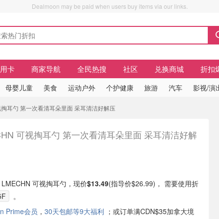
Dealmoon may be paid when users buy items via our links.
信用卡
商家导航
全民热搜
社区
兑换商城
折扣
母婴儿童
美食
运动户外
个护健康
旅游
汽车
影视/演
N 可视掏耳勺 第一次看清耳朵里面 采耳清洁好解压
CHN 可视掏耳勺 第一次看清耳朵里面 采耳清洁好解
现有 LMECHN 可视掏耳勺，现价
$13.49
(指导价$26.99)， 需要使用折
5F
。
n Prime会员
，
30天包邮等9大福利
；或订单满CDN$35加拿大境