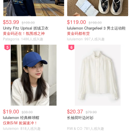
$53.99
$119.00
$109.00
$198.00
Unity Fitz Uprisal 抓绒卫衣
lululemon Chargefeel 3 男士运动鞋
黄金码还在！氛围感之神
黄金码都有货
Patagonia
1486人感兴趣
lululemon
997人感兴趣
5
6
$19.00
$20.37
$38.00
$79.90
lululemon 经典棒球帽
长袖荷叶边衬衫
仅剩S/M 捡漏速冲！
lululemon
818人感兴趣
RW & CO
781人感兴趣