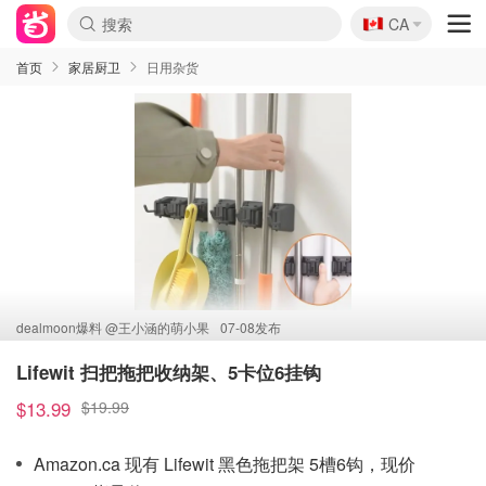
🇨🇦
CA
首页
家居厨卫
日用杂货
dealmoon爆料 @
王小涵的萌小果
07-08发布
Lifewit 扫把拖把收纳架、5卡位6挂钩
$13.99
$19.99
Amazon.ca 现有 Lifewit 黑色拖把架 5槽6钩，现价