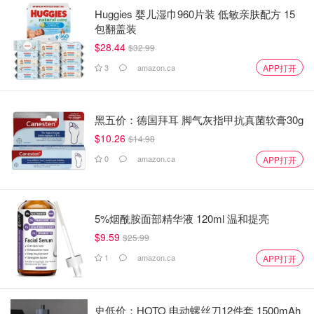
Huggies 婴儿湿巾960片装 低敏亲肤配方 15
包翻盖装
$28.44
$32.99
3
amazon.ca
APP打开
黑五价：德国拜耳 脚气灰指甲抗真菌软膏30g
$10.26
$14.98
0
amazon.ca
APP打开
5%烟酰胺面部精华液 120ml 温和提亮
$9.59
$25.99
1
amazon.ca
APP打开
史低价：HOTO 电动螺丝刀12件套 1500mAh