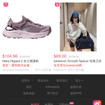
7
8
$104.96
$69.00
$149.95
$128.00
Hoka Hopara 2 女士溯溪鞋
lululemon Smooth Spacer 经典卫衣
首折！露营踩水必备
女生穿出oversized风
Mountain Equipment Company
607人感兴趣
lululemon
605人感兴趣
信用卡
商业合作
联系我们
双十一
黑五
InRewards
饭团外卖
隐私条款
用户协议
版权声明
触屏版
电脑版
下载App