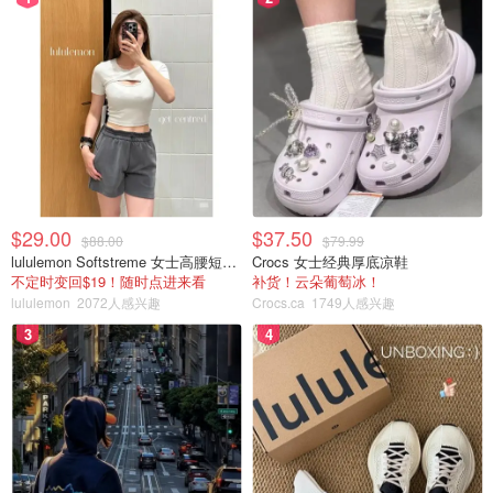
$29.00
$37.50
$88.00
$79.99
lululemon Softstreme 女士高腰短裤 10cm
Crocs 女士经典厚底凉鞋
不定时变回$19！随时点进来看
补货！云朵葡萄冰！
lululemon
2072人感兴趣
Crocs.ca
1749人感兴趣
3
4