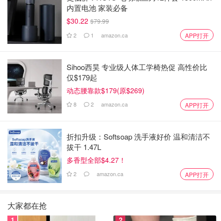
内置电池 家装必备
$30.22
$79.99
2
1
amazon.ca
APP打开
Sihoo西昊 专业级人体工学椅热促 高性价比
仅$179起
动态腰靠款$179(原$269)
8
2
amazon.ca
APP打开
折扣升级：Softsoap 洗手液好价 温和清洁不
拔干 1.47L
多香型全部$4.27！
2
amazon.ca
APP打开
大家都在抢
1
2