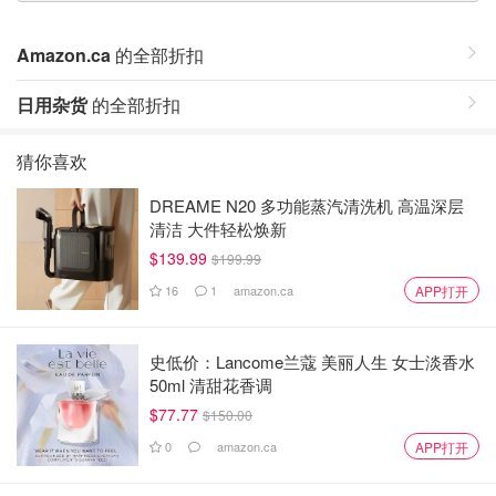
Amazon.ca
的全部折扣
日用杂货
的全部折扣
猜你喜欢
DREAME N20 多功能蒸汽清洗机 高温深层
清洁 大件轻松焕新
$139.99
$199.99
16
1
amazon.ca
APP打开
史低价：Lancome兰蔻 美丽人生 女士淡香水
50ml 清甜花香调
$77.77
$150.00
0
amazon.ca
APP打开