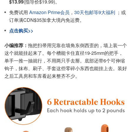
$13.99
(指导价$19.99)。
免费试用
Amazon Prime会员
，
30天包邮等9大福利
；或
订单满CDN$35加拿大境内免运费。
点击购买>>
小编推荐：
拖把扫帚用完靠在墙角东倒西歪的，墙上装一个
这个就能挂起来了。每个槽能卡住直径19-25mm的把手，
单手一推一抽就行，不用两只手去掰。底部还带6个可伸缩
钩子，抹布、刷子、手套这些零碎小东西也能挂上去。装好
之后工具房和车库看起来整齐不少。