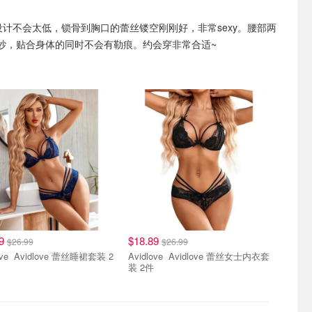
设计不会太低，锁骨到胸口的蕾丝镂空刚刚好，非常sexy。腰部两
纱，贴合身体的同时不会有勒痕。约会穿非常合适~
89
$18.89
$26.99
$26.99
 蕾丝睡裙套装 2
Avidlove Avidlove 蕾丝女士内衣套
装 2件