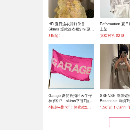
HR 夏日连衣裙好价👗
Reformation 
Skims 爆款连衣裙$79(原
上架
$176)
3折起！
宽松衬衫 $218
Garage 夏促折扣区🔥牛仔
SSENSE 潮牌短
神裤$17、skims平替T恤
Essentials 刺
$14
$63
4折起+叠7折！热卖款2降啦
1.5折起！Ganni 