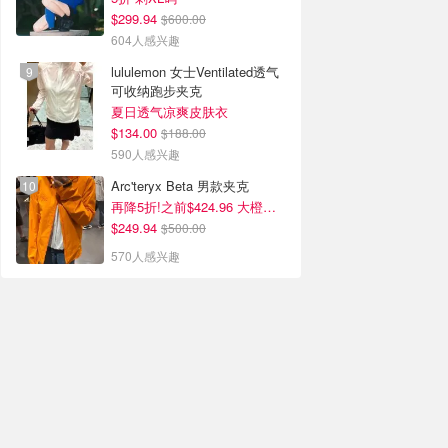
$299.94
$600.00
604人感兴趣
lululemon 女士Ventilated透气
可收纳跑步夹克
夏日透气凉爽皮肤衣
$134.00
$188.00
590人感兴趣
Arc'teryx Beta 男款夹克
再降5折!之前$424.96 大橙子好显白 蹲补
$249.94
$500.00
570人感兴趣