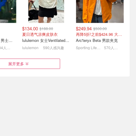
$134.00
$249.94
$188.00
$500.00
夏日透气凉爽皮肤衣
再降5折!之前$424.96 大橙子好显白 蹲补
Arc'teryx Beta SL 男士夹克 黑色
lululemon 女士Ventilated透气可收纳跑步夹克
Arc'teryx Beta 男款夹克
604人感兴趣
lululemon
590人感兴趣
Sporting Life CA (CA)
570人感兴趣
s BDG 辣妹
COS 官网 新品/爆款实时更
Moose knuckles T恤降
展开更多
你裙$7
新！蓝色衬衫连衣裙$169
价！封面不同色polo $122
$27
扭花无袖上衣$99
6折起+免邮 低至$87
$399.94
$330.00
$800.00
$550.00
5折降到底!之前$679.96 蹲补
800蓬 轻盈运动款
ours 有机棉
Arc'teryx Beta AR 男士夹克
Moose Knuckles Cloud Walker 女士羽绒夹克
人感兴趣
Sporting Life CA (CA)
423人感兴趣
Moose Knuckles
420人感兴趣