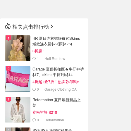
🇳🇿
新西兰
相关点击排行榜
HR 夏日连衣裙好价👗Skims
爆款连衣裙$79(原$176)
3折起！
1
Holt Renfrew
Garage 夏促折扣区🔥牛仔神裤
$17、skims平替T恤$14
4折起+叠7折！热卖款2降啦
0
Garage Clothing CA
(CA)
Reformation 夏日焕新新品上
架
宽松衬衫 $218
0
Reformation
SSENSE 潮牌短袖集合 |