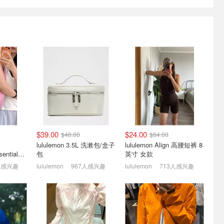
衣合集 |
LOLE 折扣区上新| 封面
Levi's 折扣区低至5折
卫衣$123
define 平替夹克仅$58(原
$115)
帽衫$57
低至3折！
经典标志T恤 $21
$39.00
$24.00
$48.00
$64.00
lululemon 3.5L 洗漱包/盒子
lululemon Align 高腰短裤 8
lululemon City Essentials 肩背包 4L
包
英寸 女款
人感兴趣
lululemon
967人感兴趣
lululemon
713人感兴趣
促🔥
Suit Negozi 超好价| Gucci
手慢无：Arc'teryx 再降！
款刺绣短袖
卡包$363(官网:$445)
Beta SL 冲锋衣$300(原
$500)
2.5折起 MaxMara大衣$916 (原$2130)
正价款全场8折！
5折起+额外9折 一脚蹬$95