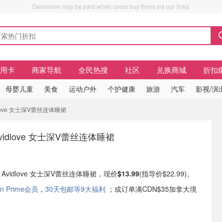
Dealmoon may be paid when users buy items via our links.
信用卡
商家导航
全民热搜
社区
兑换商城
折扣
母婴儿童
美食
运动户外
个护健康
旅游
汽车
影视/演
vidlove 女士深V蕾丝连体睡裙
：Avidlove 女士深V蕾丝连体睡裙
现有 Avidlove 女士深V蕾丝连体睡裙，现价
$13.99
(指导价$22.99)。
n Prime会员
，
30天包邮等9大福利
；或订单满CDN$35加拿大境