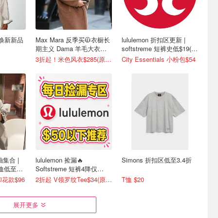
夏日焕新新品
Max Mara 反季买🧥衣橱长
lululemon 折扣区更新 |
期主义 Dama 羊毛大衣半
softstreme 短裤史低$19(原
价
$88)
3折起！米色风衣$285(原$1095）
City Essentials 小粉包$54
袖集合 |
lululemon 捡漏🔥
Simons 折扣区低至3.4折
绣T恤低至
Softstreme 短裤4降仅
$19(原$88)
印花款$96
2折起 V领罗纹Tee$34(原$68)
T恤 $20
展开更多