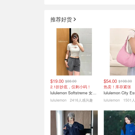
推荐好货
Kanuk 羽绒服断码清仓| 收
SSENSE 潮牌卫
腰泡芙款$216(原$850)
Essentials 压花
低至3折+额外8.5折！
2折起！Skims 连
$19.00
$54.00
$88.00
$108.00
2.1折抄底，仅剩小码！
热卖！库存紧张
lululemon Softstreme 女士高腰短裤 10cm
lululemon
2416人感兴趣
lululemon
1501
Moncler 蒙口针织羽绒服
SSENSE 年中大
$693(官$1440)码全，反季
Essentials 新
囤！
$63
5折起+叠9折！