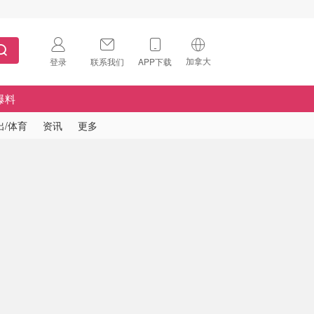
加拿大
登录
联系我们
APP下载
🇺🇸
美国
爆料
🇨🇳
中国
出/体育
资讯
更多
🇨🇦
加拿大
扫码下载 App
🇬🇧
英国
Download on the
App Store
🇩🇪
德国
Download the
Android App
🇫🇷
法国
🇮🇹
意大利
🇦🇺
澳洲