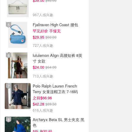
$39.00
$48.00
967人感兴趣
Fjallraven High Coast 腰包
罕见好价 手慢无
$29.95
$60.00
727人感兴趣
lululemon Align 高腰短裤 8英
寸 女款
$24.00
$64.00
713人感兴趣
Polo Ralph Lauren French
Terry 女童连帽卫衣 7-16码
之前$66.96
$42.28
$89.50
616人感兴趣
Arc'teryx Beta SL 男士夹克 黑
色
5折 剩XL码