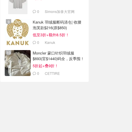
0
Simons加拿大官网
Kanuk 羽绒服断码清仓| 收腰
泡芙款$216(原$850)
低至3折+额外8.5折！
0
Kanuk
Moncler 蒙口针织羽绒服
$693(官$1440)码全，反季囤！
5折起+叠9折！
0
CETTIRE