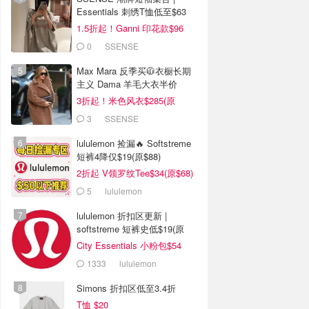
Essentials 刺绣T恤低至$63
1.5折起！Ganni 印花款$96
0
SSENSE
Max Mara 反季买🧥衣橱长期
主义 Dama 羊毛大衣半价
3折起！米色风衣$285(原
$1095）
3
SSENSE
lululemon 捡漏🔥 Softstreme
短裤4降仅$19(原$88)
2折起 V领罗纹Tee$34(原$68)
5
lululemon
lululemon 折扣区更新 |
softstreme 短裤史低$19(原
$88)
City Essentials 小粉包$54
1333
lululemon
Simons 折扣区低至3.4折
T恤 $20