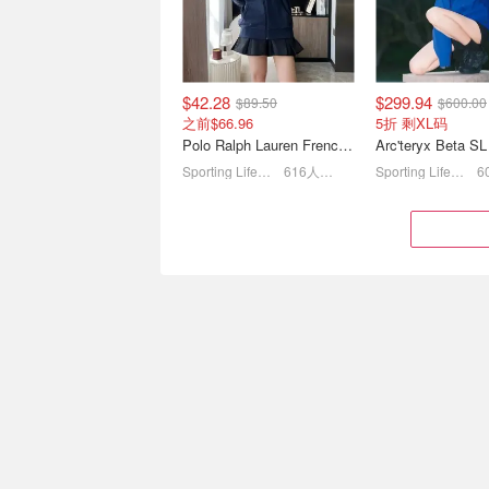
$42.28
$299.94
$89.50
$600.00
之前$66.96
5折 剩XL码
Polo Ralph Lauren French Terry 女童连帽卫衣 7-16码
Sporting Life CA (CA)
616人感兴趣
Sporting Life CA (CA)
Oak and Fort 八月女装上
Urban Outfitter
新精选 红色灯笼裤$38
潮男之光 | 牛仔迷
露背挂脖背心$34
2.5折起！脏脏裤才
$53.99
$39.00
$109.00
$58.00
黄金码还在！氛围感之神
lululemon All Y
Unity Fitz Uprisal 抓绒卫衣
长袖衬衫 女款
Patagonia
566人感兴趣
lululemon
474