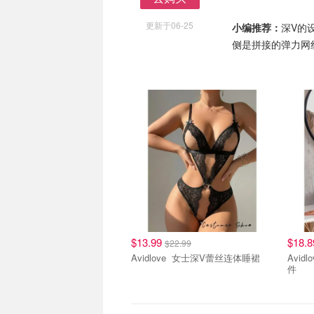
去购买
更新于06-25
小编推荐：
深V的
侧是拼接的弹力网
$13.99
$18.
$22.99
Avidlove 女士深V蕾丝连体睡裙
Avidlove Avidlove
件