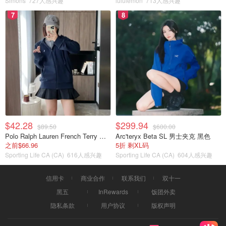
Simons
727人感兴趣
lululemon
713人感兴趣
7
8
$42.28
$299.94
$89.50
$600.00
Polo Ralph Lauren French Terry 女童连帽卫衣 7-16码
Arc'teryx Beta SL 男士夹克 黑色
之前$66.96
5折 剩XL码
Sporting Life CA (CA)
616人感兴趣
Sporting Life CA (CA)
604人感兴趣
信用卡
商业合作
联系我们
双十一
黑五
InRewards
饭团外卖
隐私条款
用户协议
版权声明