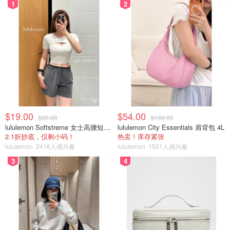
1
2
$19.00
$54.00
$88.00
$108.00
lululemon Softstreme 女士高腰短裤 10cm
lululemon City Essentials 肩背包 4L
2.1折抄底，仅剩小码！
热卖！库存紧张
lululemon
2416人感兴趣
lululemon
1501人感兴趣
3
4