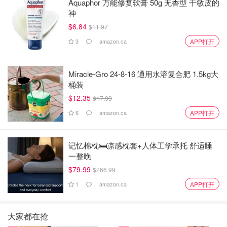
Aquaphor 万能修复软膏 50g 无香型 干敏皮的
神
$6.84
$11.97
3
amazon.ca
APP打开
Miracle-Gro 24-8-16 通用水溶复合肥 1.5kg大
桶装
$12.35
$17.99
6
amazon.ca
APP打开
记忆棉枕🛏️凉感枕套+人体工学承托 舒适睡
一整晚
$79.99
$266.99
1
amazon.ca
APP打开
大家都在抢