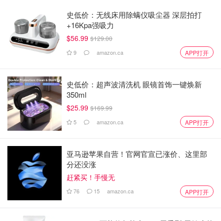
史低价：无线床用除螨仪吸尘器 深层拍打
+16Kpa强吸力
$56.99
$129.00
9
amazon.ca
APP打开
史低价：超声波清洗机 眼镜首饰一键焕新
350ml
$25.99
$169.99
5
amazon.ca
APP打开
亚马逊苹果自营！官网官宣已涨价、这里部
分还没涨
赶紧买！手慢无
76
15
amazon.ca
APP打开