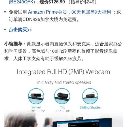
(BE249QFK)
，
现价$126.99
（指导价$249）
免费试用
Amazon Prime会员
，
30天包邮等9大福利
；或
订单满CDN$35加拿大境内免运费。
点击购买>>
小编推荐：
此款显示器内置摄像头和麦克风，适合居家办公
和学习场景，高色域与100Hz刷新率也兼顾了影音娱乐需
求，人体工学支架有助于缓解久坐疲劳。