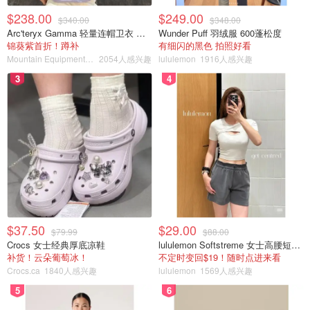
$238.00
$249.00
$340.00
$348.00
Arc'teryx Gamma 轻量连帽卫衣 女款
Wunder Puff 羽绒服 600蓬松度
锦葵紫首折！蹲补
有细闪的黑色 拍照好看
Mountain Equipment Company
2054人感兴趣
lululemon
1916人感兴趣
3
4
$37.50
$29.00
$79.99
$88.00
Crocs 女士经典厚底凉鞋
lululemon Softstreme 女士高腰短裤 10cm
补货！云朵葡萄冰！
不定时变回$19！随时点进来看
Crocs.ca
1840人感兴趣
lululemon
1569人感兴趣
5
6