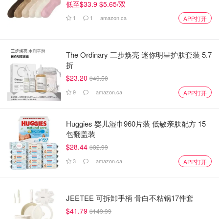
低至$33.9 $5.65/双
1
1
amazon.ca
APP打开
The Ordinary 三步焕亮 迷你明星护肤套装 5.7
折
$23.20
$40.50
9
amazon.ca
APP打开
Huggies 婴儿湿巾960片装 低敏亲肤配方 15
包翻盖装
$28.44
$32.99
3
amazon.ca
APP打开
JEETEE 可拆卸手柄 骨白不粘锅17件套
$41.79
$149.99