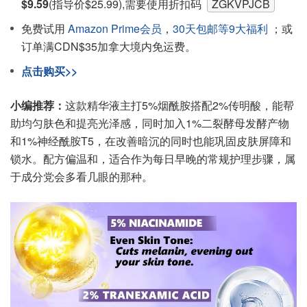
$9.59
(指导价$25.99),需要使用折扣码
ZGKVPJCB
免费试用
Amazon Prime会员
，
30天包邮等9大福利
；或
订单满CDN$35加拿大境内免运费。
点击购买>>
小编推荐：
这款精华液主打5%烟酰胺搭配2%传明酸，能帮
助均匀肤色和提亮光泽感，同时加入1%二裂酵母发酵产物
和1%神经酰胺T5，在改善暗沉的同时也能巩固皮肤屏障和
锁水。配方偏温和，适合作为每日早晚的常规护理步骤，属
于成分党会多看几眼的那种。