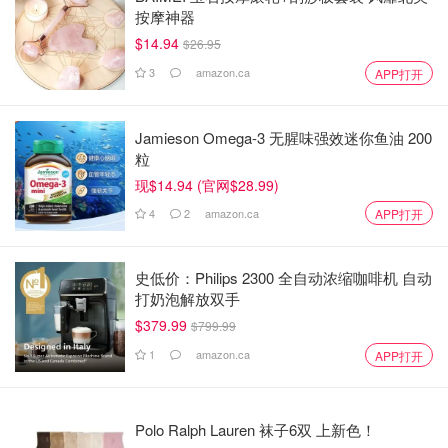
按摩神器
$14.94
$26.95
3
amazon.ca
APP打开
Jamieson Omega-3 无腥味强效迷你鱼油 200
粒
现$14.94 (官网$28.99)
4
2
amazon.ca
APP打开
史低价：Philips 2300 全自动浓缩咖啡机 自动
打奶泡解放双手
$379.99
$799.99
1
amazon.ca
APP打开
Polo Ralph Lauren 袜子6双 上新色！