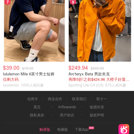
7
8
$39.00
$249.94
$78.00
$500.00
lululemon Mile 6英寸男士短裤
Arc'teryx Beta 男款夹克
仅剩大码
再降5折!之前$424.96 大橙子好显白 蹲补
lululemon
1055人感兴趣
Sporting Life CA (CA)
973人感兴趣
信用卡
商业合作
联系我们
双十一
黑五
InRewards
饭团外卖
隐私条款
用户协议
版权声明
触屏版
电脑版
下载App