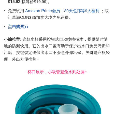
$15.92
(指导价$19.99)。
免费试用
Amazon Prime会员
，
30天包邮等9大福利
；或
订单满CDN$35加拿大境内免运费。
点击购买>>
小编推荐:
这款水杯采用按钮式自动喷嘴技术，提供随时随
地的防漏饮用。它的出水口盖有助于保护出水口免受污垢和
污垢，按键锁定确保出水口不会意外弹出😀。关键是它很轻
便，外出方便携带~
杯口展示，小吸管避免水到处漏~