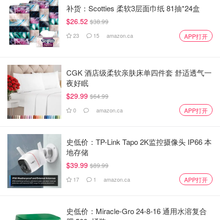
补货：Scotties 柔软3层面巾纸 81抽*24盒
$26.52
$38.99
23
15
amazon.ca
APP打开
CGK 酒店级柔软亲肤床单四件套 舒适透气一
夜好眠
$29.99
$64.99
0
amazon.ca
APP打开
史低价：TP-Link Tapo 2K监控摄像头 IP66 本
地存储
$39.99
$89.99
17
1
amazon.ca
APP打开
史低价：Miracle-Gro 24-8-16 通用水溶复合