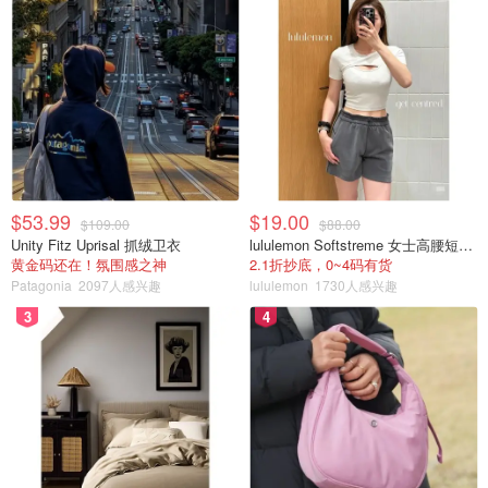
$53.99
$19.00
$109.00
$88.00
Unity Fitz Uprisal 抓绒卫衣
lululemon Softstreme 女士高腰短裤 10cm
黄金码还在！氛围感之神
2.1折抄底，0~4码有货
Patagonia
2097人感兴趣
lululemon
1730人感兴趣
3
4