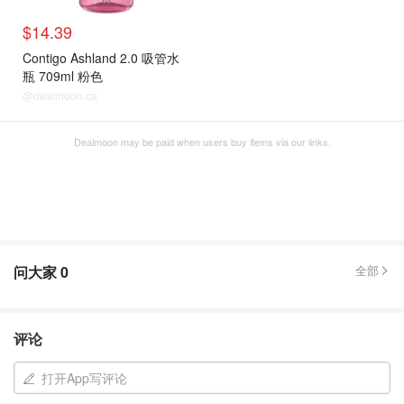
$14.39
Contigo Ashland 2.0 吸管水
瓶 709ml 粉色
@dealmoon.ca
Dealmoon may be paid when users buy items via our links.
问大家
0
全部
评论
打开App写评论