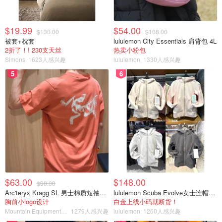
$19.99
$54.00
$130.00
$108.00
被套+枕套
lululemon City Essentials 肩背包 4L
2折了！! 230支天丝
热卖小粉包
Simons
1623人感兴趣
lululemon
1330人感兴趣
5
6
$63.00
$148.00
$90.00
Arc'teryx Kragg SL 男士棉质短袖T恤
lululemon Scuba Evolve女士连帽卫衣 全拉链
胸前小logo设计
白金上线小码就断货！
Mountain Equipment Company
1279人感兴趣
lululemon
1260人感兴趣