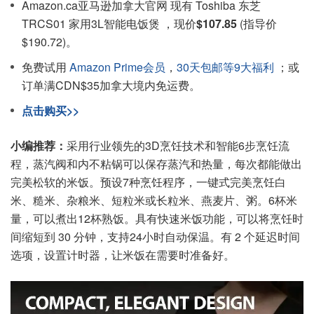
Amazon.ca亚马逊加拿大官网 现有 Toshiba 东芝
TRCS01 家用3L智能电饭煲 ，现价
$107.85
(指导价
$190.72)。
免费试用
Amazon Prime会员
，
30天包邮等9大福利
；或
订单满CDN$35加拿大境内免运费。
点击购买>>
小编推荐：
采用行业领先的3D烹饪技术和智能6步烹饪流
程，蒸汽阀和内不粘锅可以保存蒸汽和热量，每次都能做出
完美松软的米饭。预设7种烹饪程序，一键式完美烹饪白
米、糙米、杂粮米、短粒米或长粒米、燕麦片、粥。6杯米
量，可以煮出12杯熟饭。具有快速米饭功能，可以将烹饪时
间缩短到 30 分钟，支持24小时自动保温。有 2 个延迟时间
选项，设置计时器，让米饭在需要时准备好。