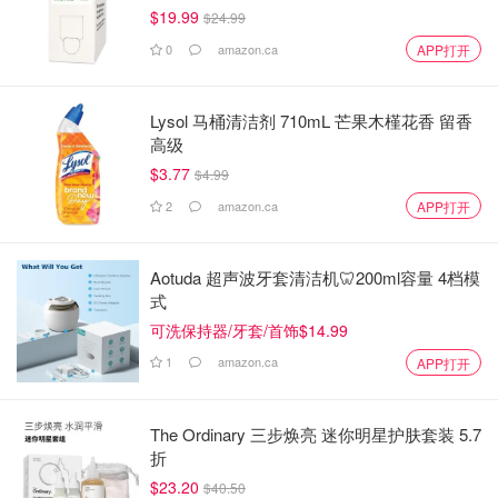
$19.99
$24.99
0
amazon.ca
APP打开
Lysol 马桶清洁剂 710mL 芒果木槿花香 留香
高级
$3.77
$4.99
2
amazon.ca
APP打开
Aotuda 超声波牙套清洁机🦷200ml容量 4档模
式
可洗保持器/牙套/首饰$14.99
1
amazon.ca
APP打开
The Ordinary 三步焕亮 迷你明星护肤套装 5.7
折
$23.20
$40.50