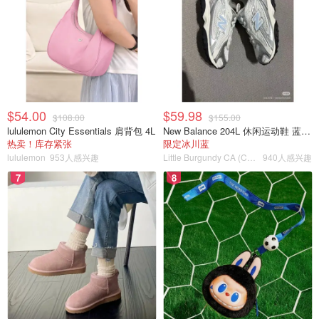
$54.00
$59.98
$108.00
$155.00
lululemon City Essentials 肩背包 4L
New Balance 204L 休闲运动鞋 蓝银色
热卖！库存紧张
限定冰川蓝
lululemon
953人感兴趣
Little Burgundy CA (CA）
940人感兴趣
7
8