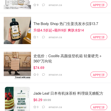
9
amazon.ca
APP打开
The Body Shop 热门生姜洗发水仅$13.7
升级4.5折起+额外9折 爽肤水$14
1
amazon.ca
APP打开
史低价：Coolife 高颜值登机箱 轻量硬壳＋
360°万向轮
$74.69
0
amazon.ca
APP打开
Jade Leaf 日本有机抹茶粉 料理级无糖配方
$6.29
$9.99
0
amazon.ca
APP打开