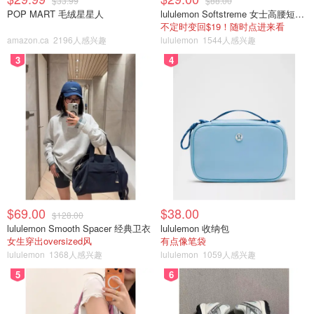
$33.99
$88.00
POP MART 毛绒星星人
lululemon Softstreme 女士高腰短裤 10cm
不定时变回$19！随时点进来看
amazon.ca
2196人感兴趣
lululemon
1544人感兴趣
3
4
$69.00
$38.00
$128.00
lululemon Smooth Spacer 经典卫衣
lululemon 收纳包
女生穿出oversized风
有点像笔袋
lululemon
1368人感兴趣
lululemon
1059人感兴趣
5
6