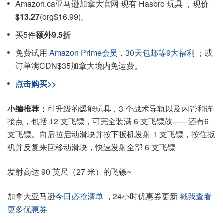
Amazon.ca亚马逊加拿大官网 现有 Hasbro 玩具 ，现价
$13.27
(org$16.99)。
买5件
额外9.5折
免费试用
Amazon Prime会员
，
30天包邮等9大福利
；或
订单满CDN$35加拿大境内免运费。
点击购买>>
小编推荐：
可升级的爆能玩具，3 个战术导轨以及内管和连
接点，包括 12 支飞镖，可完全装满 6 支飞镖鼓——还有6
支飞镖。向后拉启动滑块并按下扳机发射 1 支飞镖，按住扳
机并反复来回移动滑块，快速发射全部 6 支飞镖
发射高达 90 英尺（27 米）的飞镖~
加拿大亚马逊
今日必抢清单
，24小时优惠券更新
戳我查看
更多优惠券