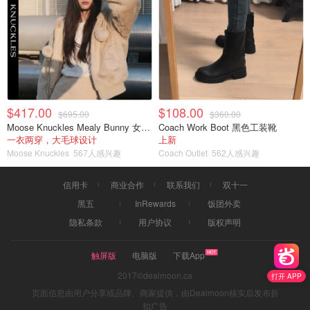
$417.00
$108.00
$695.00
$360.00
Moose Knuckles Mealy Bunny 女士双面穿连帽外套
Coach Work Boot 黑色工装靴
一衣两穿，大毛球设计
上新
Moose Knuckles
567人感兴趣
Coach Outlet
562人感兴趣
信用卡
商业合作
联系我们
双十一
黑五
InRewards
饭团外卖
隐私条款
用户协议
版权声明
触屏版
电脑版
下载App
2017©dealmoon.ca
打开 APP
页面信息由用户分享或品牌、商家提供，由Dealmoon核实后发布折
扣广告