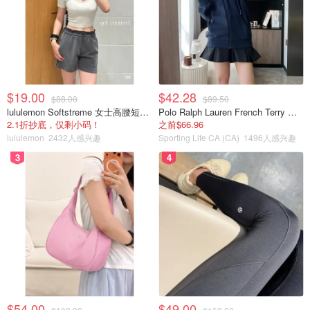
$19.00
$42.28
$88.00
$89.50
lululemon Softstreme 女士高腰短裤 10cm
Polo Ralph Lauren French Terry 女童连帽卫衣 7-16码
2.1折抄底，仅剩小码！
之前$66.96
lululemon
2432人感兴趣
Sporting Life CA (CA)
1496人感兴趣
3
4
$54.00
$49.00