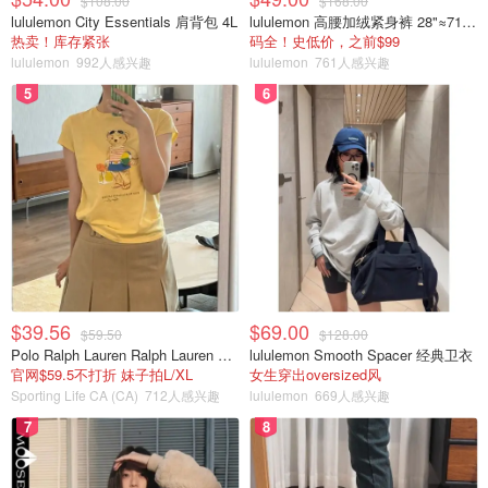
$108.00
$168.00
lululemon City Essentials 肩背包 4L
lululemon 高腰加绒紧身裤 28"≈71cm 5个口袋
热卖！库存紧张
码全！史低价，之前$99
lululemon
992人感兴趣
lululemon
761人感兴趣
5
6
$39.56
$69.00
$59.50
$128.00
Polo Ralph Lauren Ralph Lauren Polo Bear 女童棉T恤 染色 1件
lululemon Smooth Spacer 经典卫衣
官网$59.5不打折 妹子拍L/XL
女生穿出oversized风
Sporting Life CA (CA)
712人感兴趣
lululemon
669人感兴趣
7
8