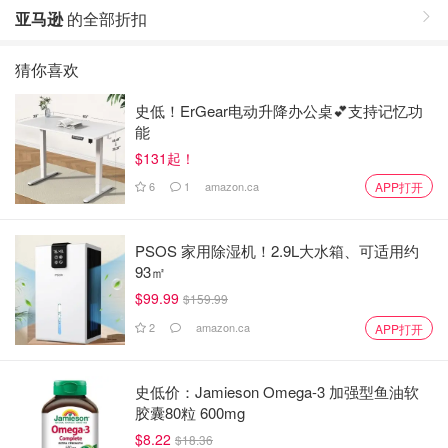
亚马逊
的全部折扣
猜你喜欢
史低！ErGear电动升降办公桌💕支持记忆功
能
$131起！
6
1
amazon.ca
APP打开
PSOS 家用除湿机！2.9L大水箱、可适用约
93㎡
$99.99
$159.99
2
amazon.ca
APP打开
史低价：Jamieson Omega-3 加强型鱼油软
胶囊80粒 600mg
$8.22
$18.36