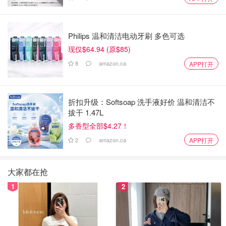
Philips 温和清洁电动牙刷 多色可选
现仅$64.94 (原$85)
8
amazon.ca
APP打开
折扣升级：Softsoap 洗手液好价 温和清洁不
拔干 1.47L
多香型全部$4.27！
2
amazon.ca
APP打开
大家都在抢
1
2