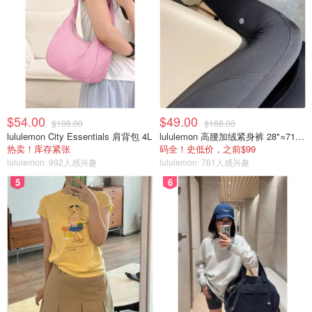
$54.00
$49.00
$108.00
$168.00
lululemon City Essentials 肩背包 4L
lululemon 高腰加绒紧身裤 28"≈71cm 5个口袋
热卖！库存紧张
码全！史低价，之前$99
lululemon
992人感兴趣
lululemon
761人感兴趣
5
6