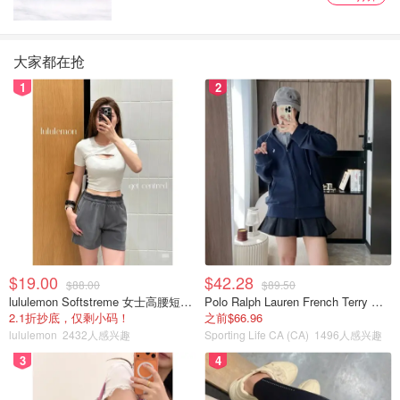
大家都在抢
1
2
$19.00
$42.28
$88.00
$89.50
lululemon Softstreme 女士高腰短裤 10cm
Polo Ralph Lauren French Terry 女童连帽卫衣 7-16码
2.1折抄底，仅剩小码！
之前$66.96
lululemon
2432人感兴趣
Sporting Life CA (CA)
1496人感兴趣
3
4