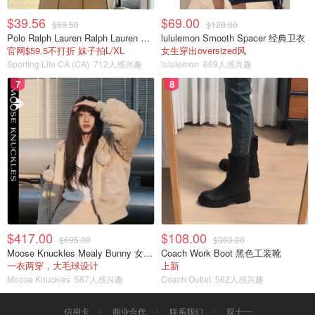
$39.56
$69.00
$59.50
$128.00
Polo Ralph Lauren Ralph Lauren Polo Bear 女童棉T恤 染色 1件
lululemon Smooth Spacer 经典卫衣
官网$59.5不打折 妹子拍L/XL
女生穿出oversized风
Sporting Life CA (CA)
712人感兴趣
lululemon
669人感兴趣
7
8
$417.00
$108.00
$695.00
$360.00
Moose Knuckles Mealy Bunny 女士双面穿连帽外套
Coach Work Boot 黑色工装靴
一衣两穿，大毛球设计
上新
Moose Knuckles
567人感兴趣
Coach Outlet
562人感兴趣
信用卡
商业合作
联系我们
双十一