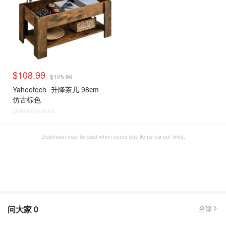
$108.99
$125.99
Yaheetech
升降茶几 98cm
仿古棕色
@dealmoon.ca
Dealmoon may be paid when users buy items via our links.
问大家
0
全部