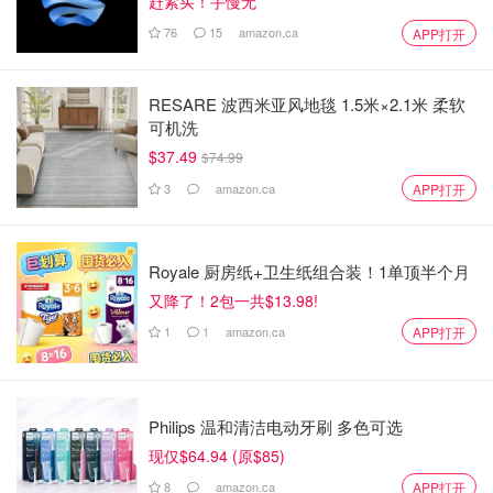
赶紧买！手慢无
76
15
amazon.ca
APP打开
RESARE 波西米亚风地毯 1.5米×2.1米 柔软
可机洗
$37.49
$74.99
3
amazon.ca
APP打开
Royale 厨房纸+卫生纸组合装！1单顶半个月
又降了！2包一共$13.98!
1
1
amazon.ca
APP打开
Philips 温和清洁电动牙刷 多色可选
现仅$64.94 (原$85)
8
amazon.ca
APP打开