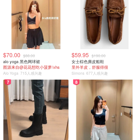
$70.00
$59.95
$88.00
$190.00
alo yoga 黑色网球裙
女士棕色麂皮船鞋
图源来自@花花想吃小菠萝/xhs
里外羊皮，舒服得很
Alo Yoga
715人感兴趣
Simons
677人感兴趣
7
8