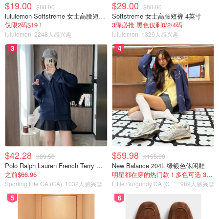
$19.00
$29.00
$88.00
$88.00
lululemon Softstreme 女士高腰短裤 10cm
Softstreme 女士高腰短裤 4英寸
仅限2码$19！
3降必抢 黑色仅剩0/2/4码
lululemon
2248人感兴趣
lululemon
1329人感兴趣
3
4
$42.28
$59.98
$89.50
$155.00
Polo Ralph Lauren French Terry 女童连帽卫衣 7-16码
New Balance 204L 绿银色休闲鞋
之前$66.96
明星都在穿的热门款！多色可选 3.8折
Sporting Life CA (CA)
1032人感兴趣
Little Burgundy CA (CA）
989人感兴趣
5
6