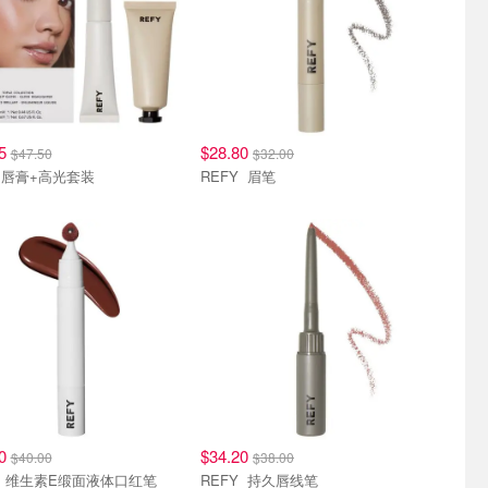
75
$28.80
$47.50
$32.00
Y 唇膏+高光套装
REFY 眉笔
00
$34.20
$40.00
$38.00
REFY 维生素E缎面液体口红笔
REFY 持久唇线笔