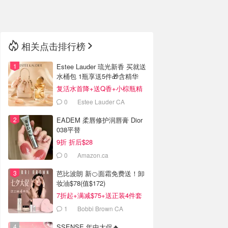
🇳🇿
新西兰
相关点击排行榜
Estee Lauder 琉光新香 买就送
水桶包 1瓶享送5件🎁含精华
14ml
复活水首降+送Q香+小棕瓶精
华
0
Estee Lauder CA
EADEM 柔唇修护润唇膏 Dior
038平替
9折 折后$28
0
Amazon.ca
芭比波朗 新🍊面霜免费送！卸
妆油$78(值$172)
7折起+满减$75+送正装4件套
1
Bobbi Brown CA
SSENSE 年中大促🔥