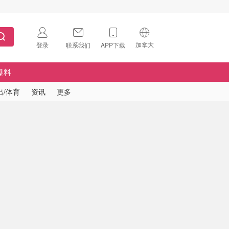
加拿大
登录
联系我们
APP下载
🇺🇸
美国
爆料
🇨🇳
中国
出/体育
资讯
更多
🇨🇦
加拿大
扫码下载 App
🇬🇧
英国
Download on the
App Store
🇩🇪
德国
Download the
Android App
🇫🇷
法国
🇮🇹
意大利
🇦🇺
澳洲