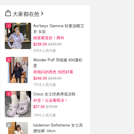
大家都在抢
Arc'teryx Gamma 轻量连帽卫
衣 女款
锦葵紫首折！蹲补
$238.00
$340.00
2054人感兴趣
Wunder Puff 羽绒服 600蓬松
度
有细闪的黑色 拍照好看
$249.00
$348.00
1916人感兴趣
Crocs 女士经典厚底凉鞋
补货！云朵葡萄冰！
$37.50
$79.99
1840人感兴趣
lululemon Softstreme 女士高
腰短裤 10cm