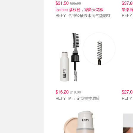
$31.50
$37.
$35.00
Lychee 荔枝粉，减龄天花板
晕染自
REFY 含神经酰胺水润气垫腮红
$16.20
$27.
$18.00
REFY Mini 定型提拉眉胶