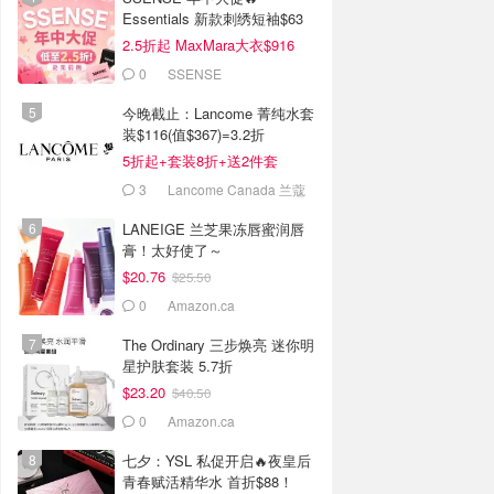
Essentials 新款刺绣短袖$63
2.5折起 MaxMara大衣$916
(原$2130)
0
SSENSE
今晚截止：Lancome 菁纯水套
装$116(值$367)=3.2折
5折起+套装8折+送2件套
3
Lancome Canada 兰蔻
加拿大官网
LANEIGE 兰芝果冻唇蜜润唇
膏！太好使了～
$20.76
$25.50
0
Amazon.ca
The Ordinary 三步焕亮 迷你明
星护肤套装 5.7折
$23.20
$40.50
0
Amazon.ca
七夕：YSL 私促开启🔥夜皇后
青春赋活精华水 首折$88！