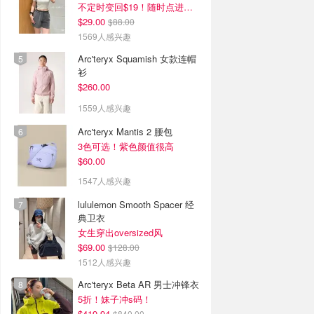
不定时变回$19！随时点进来看
$29.00
$88.00
1569人感兴趣
Arc'teryx Squamish 女款连帽
衫
$260.00
1559人感兴趣
Arc'teryx Mantis 2 腰包
3色可选！紫色颜值很高
$60.00
1547人感兴趣
lululemon Smooth Spacer 经
典卫衣
女生穿出oversized风
$69.00
$128.00
1512人感兴趣
Arc'teryx Beta AR 男士冲锋衣
5折！妹子冲s码！
$419.94
$840.00