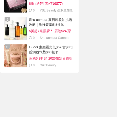
8折+送7件套(值超$77)
0
YSL Beauty 圣罗兰加拿
大官网
Shu uemura 夏日卸妆油挑选
攻略 | 旅行装享5折换购
5折起+送黑管💄 眉笔$24(原
$44)
0
Shu uemura Canada
Gucci 素颜霜史低$57(官$83)|
丝润粉气垫$80包邮
免税6.8折起 2026限定💄首折
0
Cult Beauty