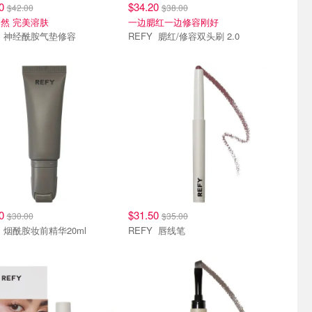
80
$34.20
$42.00
$38.00
然 完美溶肤
一边腮红一边修容刚好
REFY 神经酰胺气垫修容
REFY 腮红/修容双头刷 2.0
00
$31.50
$30.00
$35.00
REFY 烟酰胺妆前精华20ml
REFY 唇线笔