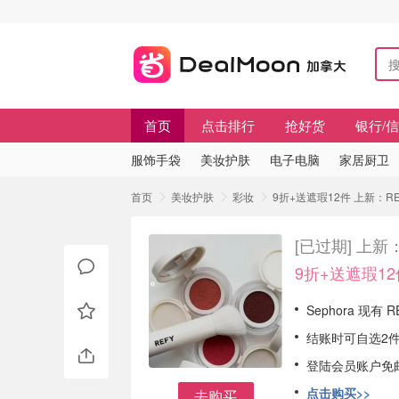
首页
点击排行
抢好货
银行/
服饰手袋
美妆护肤
电子电脑
家居厨卫
首页
美妆护肤
彩妆
9折+送遮瑕12件 上新：RE
[已过期]
上新：
9折+送遮瑕12
Sephora 现
结账时可自选2
登陆会员账户免
点击购买>>
去购买