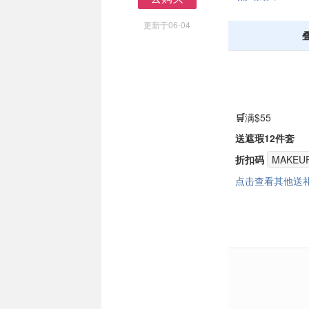
去购买
更新于06-04
🛒
满$55
送遮瑕12件套
折扣码
MAKEU
点击查看其他送礼