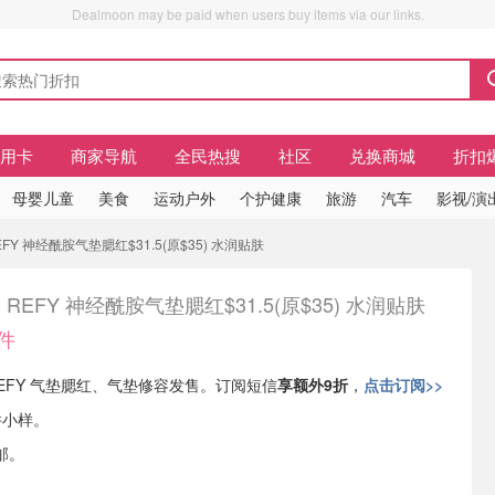
Dealmoon may be paid when users buy items via our links.
信用卡
商家导航
全民热搜
社区
兑换商城
折扣
母婴儿童
美食
运动户外
个护健康
旅游
汽车
影视/演
FY 神经酰胺气垫腮红$31.5(原$35) 水润贴肤
REFY 神经酰胺气垫腮红$31.5(原$35) 水润贴肤
件
有 REFY 气垫腮红、气垫修容发售。订阅短信
享额外9折
，
点击订阅>>
件小样。
邮。