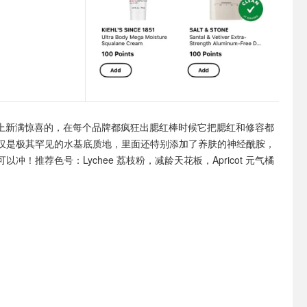
Y 上新满惊喜的，在每个品牌都疯狂出腮红棒时候它把腮红和修容都
仅是极其罕见的水基底质地，里面还特别添加了养肤的神经酰胺，
冲！推荐色号：Lychee 荔枝粉，减龄天花板，Apricot 元气橘