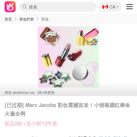
🇨🇦
CA
首页
美妆护肤
彩妆
来自
dealmoon.ca
06-06更新
[已过期] Marc Jacobs 彩妆震撼首发！小雏菊腮红棒🌼
火遍全网
新品9折+送小样12件套