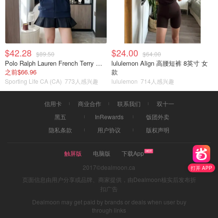
$42.28
$24.00
$89.50
$64.00
Polo Ralph Lauren French Terry 女童连帽卫衣 7-16码
lululemon Align 高腰短裤 8英寸 女
之前$66.96
款
Sporting Life CA (CA)
773人感兴趣
lululemon
714人感兴趣
信用卡
商业合作
联系我们
双十一
黑五
InRewards
饭团外卖
隐私条款
用户协议
版权声明
触屏版
电脑版
下载App
2017©dealmoon.ca
打开 APP
页面信息由用户分享或品牌、商家提供，由Dealmoon核实后发布折
扣广告
Dealmoon may get paid by brands or deals when user buy
through links