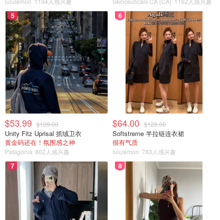
lululemon
1194人感兴趣
Skinceuticals CA (CA)
1162人感兴趣
5
6
$53.99
$64.00
$109.00
$128.00
Unity Fitz Uprisal 抓绒卫衣
Softstreme 半拉链连衣裙
黄金码还在！氛围感之神
很有气质
Patagonia
802人感兴趣
lululemon
783人感兴趣
7
8