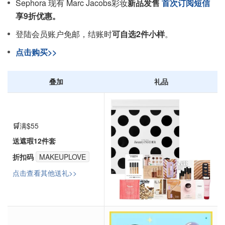
Sephora 现有 Marc Jacobs彩妆
新品发售
首次订阅短信
享9折优惠。
登陆会员账户免邮，结账时
可自选2件小样
。
点击购买>>
叠加
礼品
🛒
满$55
送遮瑕12件套
折扣码
MAKEUPLOVE
点击查看其他送礼>>