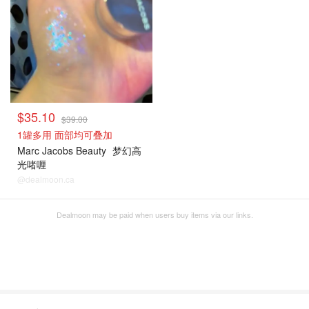
$35.10
$39.00
1罐多用 面部均可叠加
Marc Jacobs Beauty
梦幻高
光啫喱
@dealmoon.ca
Dealmoon may be paid when users buy items via our links.