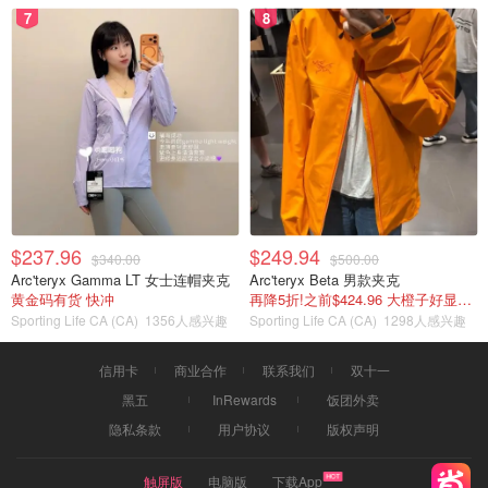
7
8
$237.96
$249.94
$340.00
$500.00
Arc'teryx Gamma LT 女士连帽夹克
Arc'teryx Beta 男款夹克
黄金码有货 快冲
再降5折!之前$424.96 大橙子好显白 蹲补
Sporting Life CA (CA)
1356人感兴趣
Sporting Life CA (CA)
1298人感兴趣
信用卡
商业合作
联系我们
双十一
黑五
InRewards
饭团外卖
隐私条款
用户协议
版权声明
触屏版
电脑版
下载App