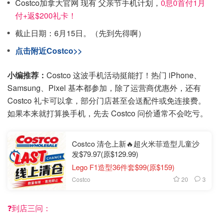
Costco加拿大官网 现有 父亲节手机计划，
0息0首付1月
付+返$200礼卡！
截止日期：6月15日。（先到先得啊）
点击附近Costco>>
小编推荐：
Costco 这波手机活动挺能打！热门 iPhone、
Samsung、Pixel 基本都参加，除了运营商优惠外，还有
Costco 礼卡可以拿，部分门店甚至会送配件或免连接费。
如果本来就打算换手机，先去 Costco 问价通常不会吃亏。
Costco 清仓上新🔥超火米菲造型儿童沙
发$79.97(原$129.99)
Lego F1造型36件套$99(原$159)
20
3
Costco
❓到店三问：