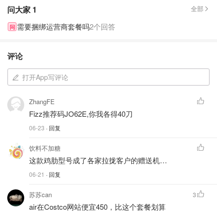
问大家
1
全部
需要捆绑运营商套餐吗
2个回答
问
评论
打开App写评论
ZhangFE
Fizz推荐码JO62E,你我各得40刀
06-23
· 回复
饮料不加糖
这款鸡肋型号成了各家拉拢客户的赠送机…
06-21
· 回复
苏苏can
3
air在Costco网站便宜450，比这个套餐划算