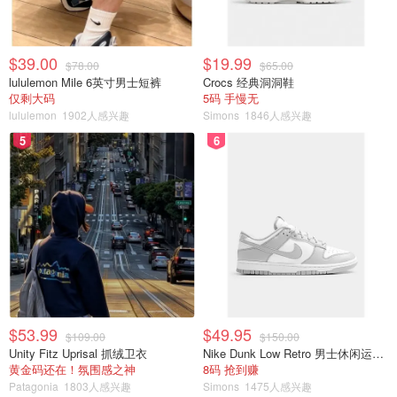
$39.00
$19.99
$78.00
$65.00
lululemon Mile 6英寸男士短裤
Crocs 经典洞洞鞋
仅剩大码
5码 手慢无
lululemon
1902人感兴趣
Simons
1846人感兴趣
5
6
$53.99
$49.95
$109.00
$150.00
Unity Fitz Uprisal 抓绒卫衣
Nike Dunk Low Retro 男士休闲运动鞋
黄金码还在！氛围感之神
8码 抢到赚
Patagonia
1803人感兴趣
Simons
1475人感兴趣