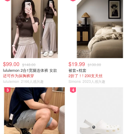
$99.00
$19.99
$148.00
$130.00
lululemon 2合1宽腿连体裤 女款
被套+枕套
还可作为抹胸裤穿
2折了！! 230支天丝
lululemon
2166人感兴趣
Simons
2023人感兴趣
3
4