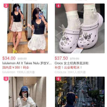
3
4
$34.00
$37.50
$68.00
$79.99
lululemon All It Takes Nulu 罗纹V领短袖T恤
Crocs 女士经典厚底凉鞋
国内卖￥350！码全
补货！云朵葡萄冰！
lululemon
1936人感兴趣
Crocs.ca
1641人感兴趣
5
6