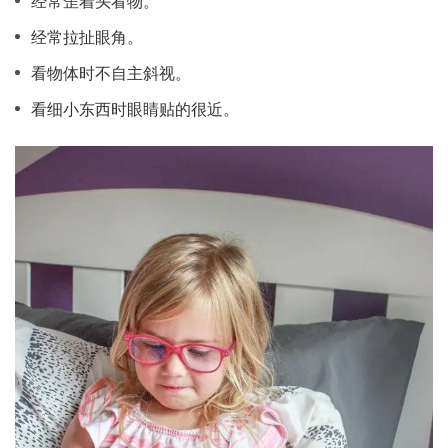
经常歪着头看物。
经常拉扯眼角。
看物体时不自主斜视。
看细小东西时眼睛贴的很近。