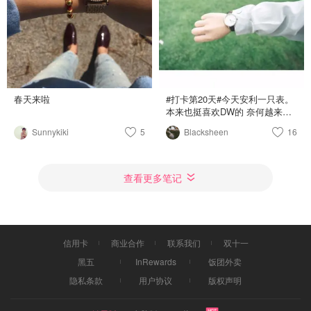
春天来啦
#打卡第20天#今天安利一只表。
本来也挺喜欢DW的 奈何越来越
烂大街 只是设计简洁而已 质量
Sunnykiki
5
Blacksheen
16
也配不上他的价格 而且不喜欢
DW的网红赠送营销模式。预算
不高，想买100-200刀的表 和男
票做了一段时间的功课 最终买了
查看更多笔记
Skagen的 我们自己买了两款不
一样的配了情侣表。男票这款比
我的贵一点 但是质感更好 总的
来说还是挺满意的！
信用卡
商业合作
联系我们
双十一
黑五
InRewards
饭团外卖
隐私条款
用户协议
版权声明