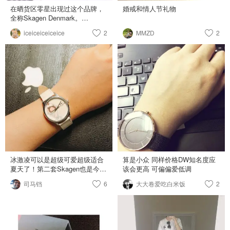
在晒货区零星出现过这个品牌，
婚戒和情人节礼物
全称Skagen Denmark。
Wikipedia显示这其实是美国公
iceiceiceiceice
2
MMZD
2
司，只不过产品基于Danish
design，并不能算丹麦品牌 🤷‍♀️
原厂标签标明的是Japan
Movement，Strap China。
Anyway，颜值真的很！高！看起
来完全不像才几十刀的价格！👏
👏 从初中开始就习惯戴手表，个
人体质原因不能用皮带否则起湿
疹，金属表链就非常完美了！ 期
待一个高效的六月☺️
冰激凌可以是超级可爱超级适合
算是小众 同样价格DW知名度应
夏天了！第二套Skagen也是今年
该会更高 可偏偏爱低调
夏天心头好。真心推荐Skagen，
司马铛
6
大大卷爱吃白米饭
2
便宜好看质感高级，一上手腕就
特别知性。