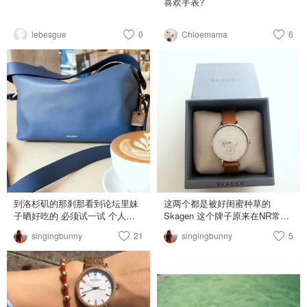
喜欢手表?
lebesgue
0
Chloemama
6
到洛杉矶的那刹那看到论坛里妹
这两个都是被好闺蜜种草的
子晒好吃的 必须试一试 个人更
Skagen 这个牌子原来在NR常见
爱bacon egg breakfast
它们的手表 官网有free shipping
singingbunny
21
singingbunny
5
sandwich, 厚厚的培根满足了我
而且包和首饰也非常赞 小白鞋是
对早餐的一切念想 Skagen的小
everlane 新出的 蛮舒服的 鞋底
包皮质好的不要不要的 超级推荐
也不硬 就是比想象中要白