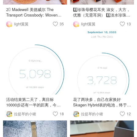
2⃣️ Madewell 美德威尔 The
2️⃣珍珠母樱花耳夹 淑女，大方，
Transport Crossbody: Woven
优雅（无需耳洞） 3️⃣淡水珍珠耳
Leather Edition 它家皮质包属于
夹 百搭，简约，典雅 （无需耳
light翼翼
35
light翼翼
13
沧海遗珠，transport系列是常青
洞） 4️⃣月光石绿宝石花冠耳夹
款 手提/斜挎包、配色太适合春
清新，唯美，可爱（无需耳洞）
夏（有纯棕色配色） 3⃣️ Daniel
5️⃣Daniel Wellington - Dapper
Wellington Dapper Leather 深棕
(leather) 深棕百搭，复古时尚
色复古、通勤休闲、百搭款式 4⃣️
6️⃣Daniel Wellington - Petite
Skagen Anita Leather 浅棕色优
Sheffield (leather) 黑金搭配，永
雅知性，比较适合春夏季节搭配
不过时 7️⃣Skagen - Anita
5⃣️ Sam Edelman 山姆爱德曼
(leather) 浅棕温柔，春夏必备
Lior Loafer 它家Lior和Loraine乐
8️⃣Nordgreen - Native (mesh) 时
福鞋都适合通勤，简约舒适
尚干练，可盐可甜
活动结束第二天了，离目标
花了两块多，自己在家换好
10000步还有一半的距离，今天
Skagen Hybrid表的电池，终于可
继续努力💪🏻 晒图提醒自己
以计算步伐及运动时间，用了一
拉提琴的小猪
18
拉提琴的小猪
12
stayhome也要多动！ 图2来自
两年才换电池，值了，最喜欢这
Skagen JP官网照片，当初就是
款表的续航力。 我的目标自定
对这张照片一见钟情。这么温柔
10000步， 今天虽然失败告终，
的表，你怎么停产了你😢
明天会继续努力💪🏻