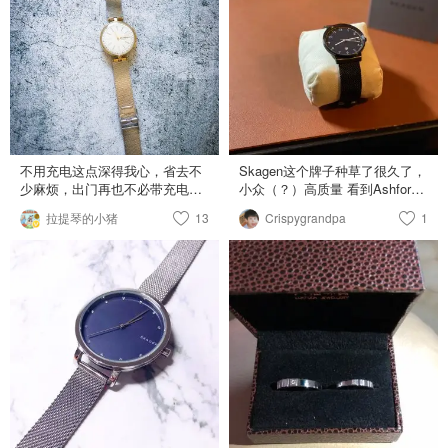
不用充电这点深得我心，省去不
Skagen这个牌子种草了很久了，
少麻烦，出门再也不必带充电
小众（？）高质量 看到Ashford
线。能简单从表上知道目前步
Skagen在打折就迫不及待了去挑
拉提琴的小猪
13
Crispygrandpa
1
数、日期，还有双时区的功能，
了挑 最后还是选了这个男款，
也能透过app操作更细节的设
40mm表盘，戴着就成了酷酷的
定。 更换电池简单，网上都有教
女生😆😆
学，电池大概三块多，18年迄今
还没换过，这只表当时买差不多
$195左右吧。 除了可以侦测睡眠
时间、目前运动步数外，可自订
目标步数，我的goal是10000步，
虽然很少达标。缺点就是容易刮
花镜面… ＊很有气质的金属色
表框 金色 表带 银色 表面 白色