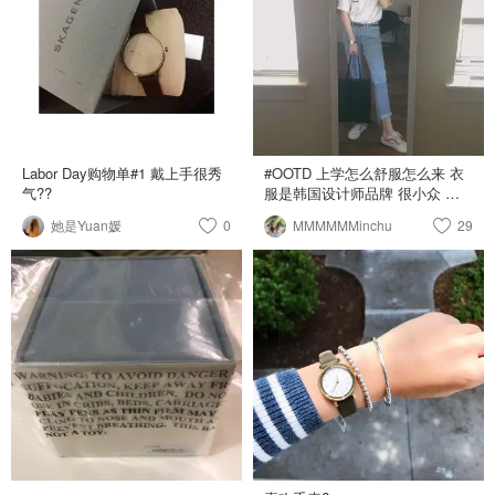
Labor Day购物单#1 戴上手很秀
#OOTD 上学怎么舒服怎么来 衣
气??
服是韩国设计师品牌 很小众 但
是王嘉尔在中国有嘻哈彩排穿了
她是Yuan媛
0
MMMMMMinchu
29
他们的牛仔外套！ 挺喜欢这个蛇
的标志：） 鞋是之前很火的gd同
款 我习惯当拖鞋穿 包是上学装
书专用 很方便