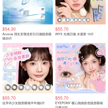
$54.30
$55.70
Acuvue 强生安视优舒日日抛隐形眼
iNYX 光感日抛 水凝胶 10片
镜30片
$55.70
$55.70
拉拜诗少女隐形眼镜半年抛2片
EYEPONY 暖心抱抱彩色隐形眼镜
日抛10片