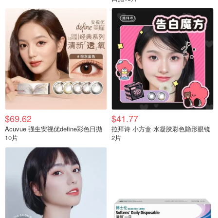
$69.62
$41.77
Acuvue 强生安视优define彩色日抛
拉拜诗 小方盒 水凝胶彩色隐形眼镜
10片
2片