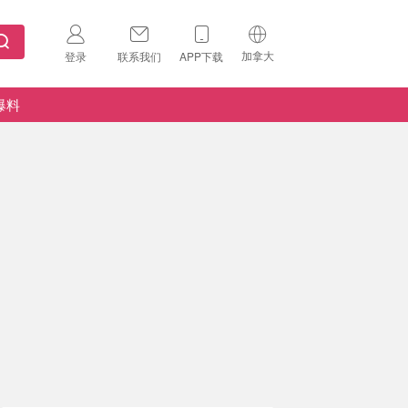
加拿大
登录
联系我们
APP下载
🇺🇸
美国
爆料
🇨🇳
中国
🇨🇦
加拿大
扫码下载 App
🇬🇧
英国
Download on the
App Store
🇩🇪
德国
Download the
Android App
🇫🇷
法国
🇮🇹
意大利
🇦🇺
澳洲