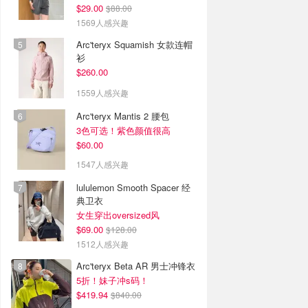
$29.00
$88.00
1569人感兴趣
Arc'teryx Squamish 女款连帽
衫
$260.00
1559人感兴趣
Arc'teryx Mantis 2 腰包
3色可选！紫色颜值很高
$60.00
1547人感兴趣
lululemon Smooth Spacer 经
典卫衣
女生穿出oversized风
$69.00
$128.00
1512人感兴趣
Arc'teryx Beta AR 男士冲锋衣
5折！妹子冲s码！
$419.94
$840.00