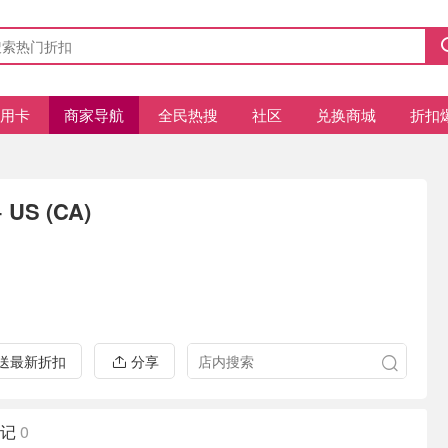
信用卡
商家导航
全民热搜
社区
兑换商城
折扣
 US (CA)
推送最新折扣
分享
记
0