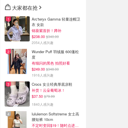
🇳🇿
新西兰
大家都在抢
Arc'teryx Gamma 轻量连帽卫
衣 女款
锦葵紫首折！蹲补
$238.00
$340.00
2054人感兴趣
Wunder Puff 羽绒服 600蓬松
度
有细闪的黑色 拍照好看
$249.00
$348.00
1916人感兴趣
Crocs 女士经典厚底凉鞋
补货！云朵葡萄冰！
$37.50
$79.99
1840人感兴趣
lululemon Softstreme 女士高
腰短裤 10cm
不定时变回$19！随时点进来看