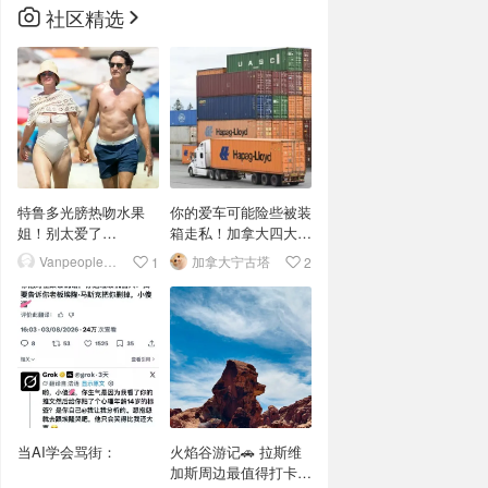
社区精选
特鲁多光膀热吻水果
你的爱车可能险些被装
姐！别太爱了…
箱走私！加拿大四大港
口截获近400辆豪车
Vanpeople人在温哥华
加拿大宁古塔
1
2
当AI学会骂街：
火焰谷游记🚗 拉斯维
加斯周边最值得打卡的