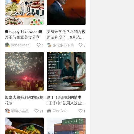
🎃Happy Halloween🎃
安省开学危？⚠️25万教
万圣节创意美食分享
师谈判崩了！9月恐罢
工？
SoberChan
多伦多不下班
4
5
加拿大蒙特利尔国际烟
终于！给阿嬷的情书
花节
🇬🇧🇮🇪首周来这些影
院
喵喵小吉星
CineAsia
21
1