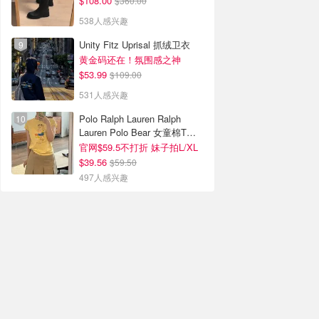
$108.00
$360.00
538人感兴趣
Unity Fitz Uprisal 抓绒卫衣
黄金码还在！氛围感之神
$53.99
$109.00
531人感兴趣
Polo Ralph Lauren Ralph
Lauren Polo Bear 女童棉T恤
染色 1件
官网$59.5不打折 妹子拍L/XL
$39.56
$59.50
497人感兴趣