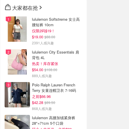
🇳🇿
新西兰
大家都在抢
lululemon Softstreme 女士高
腰短裤 10cm
仅限2码$19！
$19.00
$88.00
2391人感兴趣
lululemon City Essentials 肩
背包 4L
热卖！库存紧张
$54.00
$108.00
889人感兴趣
Polo Ralph Lauren French
Terry 女童连帽卫衣 7-16码
之前$66.96
$42.28
$89.50
868人感兴趣
lululemon 高腰加绒紧身裤
28"≈71cm 5个口袋