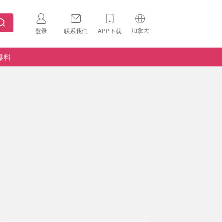
加拿大
登录
联系我们
APP下载
🇺🇸
美国
爆料
🇨🇳
中国
🇨🇦
加拿大
扫码下载 App
🇬🇧
英国
Download on the
App Store
🇩🇪
德国
Download the
Android App
🇫🇷
法国
🇮🇹
意大利
🇦🇺
澳洲