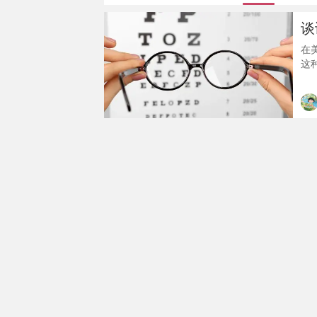
谈
在
这
你
有