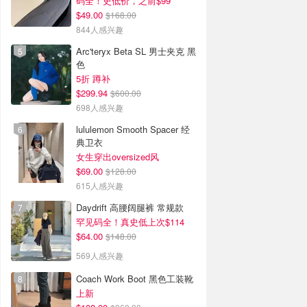
码全！史低价，之前$99
$49.00
$168.00
844人感兴趣
Arc'teryx Beta SL 男士夹克 黑
色
5折 蹲补
$299.94
$600.00
698人感兴趣
lululemon Smooth Spacer 经
典卫衣
女生穿出oversized风
$69.00
$128.00
615人感兴趣
Daydrift 高腰阔腿裤 常规款
罕见码全！真史低上次$114
$64.00
$148.00
569人感兴趣
Coach Work Boot 黑色工装靴
上新