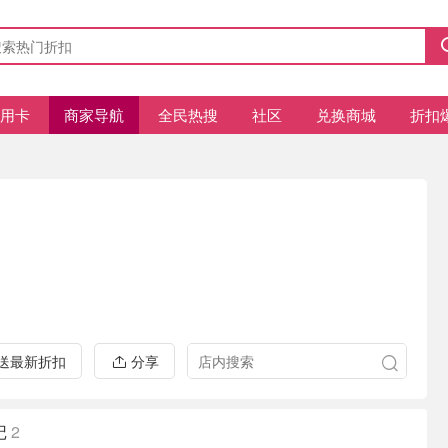
信用卡
商家导航
全民热搜
社区
兑换商城
折扣
推送最新折扣
分享
记
2