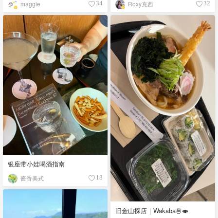
maggie
Roxy克西
34
32
银座带小娃喝酒指南
酱香美式
18
旧金山探店｜Wakaba🍜🍣