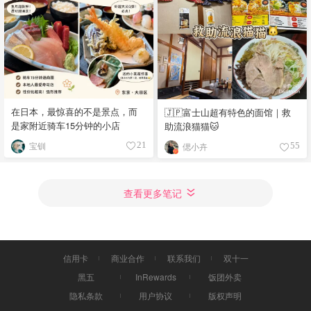
在日本，最惊喜的不是景点，而
🇯🇵富士山超有特色的面馆｜救
是家附近骑车15分钟的小店
助流浪猫猫🐱
宝钏
21
偲小卉
55
查看更多笔记
信用卡
商业合作
联系我们
双十一
黑五
InRewards
饭团外卖
隐私条款
用户协议
版权声明