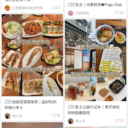
🇯🇵东京｜河豚料理🐡Fugu Club
让我看看有啥好吃的
23
贝果妈妈
16
🇯🇵池袋居酒屋推荐｜超好吃的
🇯🇵富士山旅行记📝｜离开前吃
炸物小串🍢
到的隐藏面馆
偲小卉
56
偲小卉
52