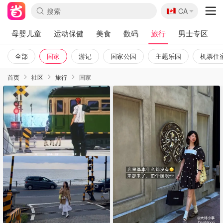
🇨🇦
CA
母婴儿童
运动保健
美食
数码
旅行
男士专区
全部
国家
游记
国家公园
主题乐园
机票住
首页
社区
旅行
国家