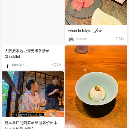
when in tokyo ·͜·ᰔᩚ🪭
one221
20
大阪搬家地址变更报备清单
Checklist
Max学长
19
日本餐厅阴阳菜单😳游客价比本
地人贵还收小费？