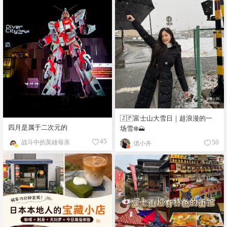
🇯🇵富士山大雪日｜超浪漫的一
四月是属于二次元的
场雪❄️🗻
战斗中的英雄母亲
45
偲小卉
50