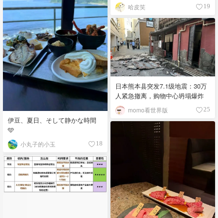
哈皮笑
19
日本熊本县突发7.1级地震：30万
人紧急撤离，购物中心坍塌爆炸
momo看世界版
25
伊豆、夏日、そして静かな時間
🩵
小丸子的小玉
18