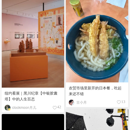
农贸市场里新开的日本餐，吃起
纽约看展｜黑川纪章【中银胶囊
来还不错
塔】中的人生百态
古小月
13
clockmoon月儿
42