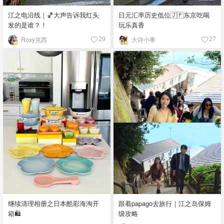
江之电沿线｜🏀大声告诉我红头
日元汇率历史低位🇯🇵东京吃喝
发的是谁？！
玩乐真香
Roxy克西
大诗小事
29
27
继续清理相册之日本酷彩海淘开
跟着papago去旅行｜江之岛保姆
箱🛍️
级攻略