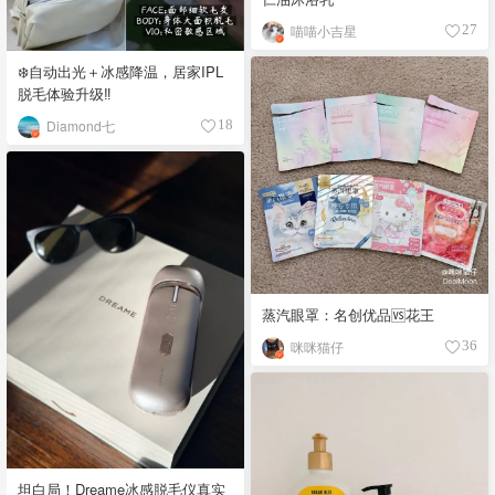
喵喵小吉星
27
❄️自动出光＋冰感降温，居家IPL
脱毛体验升级‼️
Diamond七
18
蒸汽眼罩：名创优品🆚花王
咪咪猫仔
36
坦白局！Dreame冰感脱毛仪真实