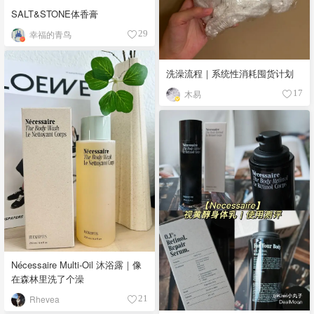
SALT&STONE体香膏
幸福的青鸟
29
洗澡流程｜系统性消耗囤货计划
木易
17
Nécessaire Multi-Oil 沐浴露｜像
在森林里洗了个澡
Rhevea
21