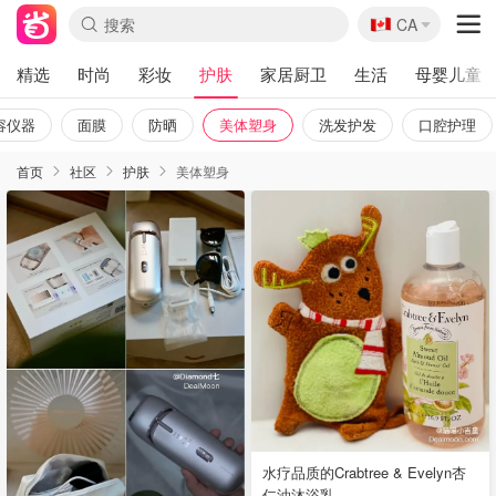
🇨🇦
CA
精选
时尚
彩妆
护肤
家居厨卫
生活
母婴儿童
容仪器
面膜
防晒
美体塑身
洗发护发
口腔护理
首页
社区
护肤
美体塑身
水疗品质的Crabtree & Evelyn杏
仁油沐浴乳