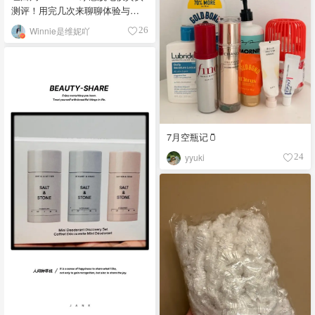
测评！用完几次来聊聊体验与利
弊🌿
Winnie是维妮吖
26
7月空瓶记🫙
yyuki
24