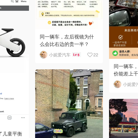
同一辆车，左后视镜为什
么会比右边的贵一半？
小妮爱汽车
22
5
同一辆车
价能差上
小妮爱
了儿童平衡