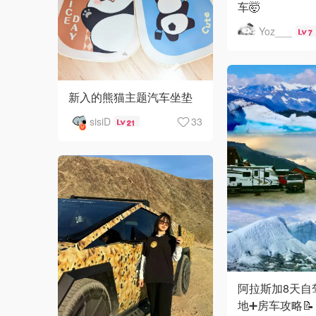
车🤯
Yoz___
7
新入的熊猫主题汽车坐垫
sisiD
33
21
阿拉斯加8天自
地➕房车攻略📝