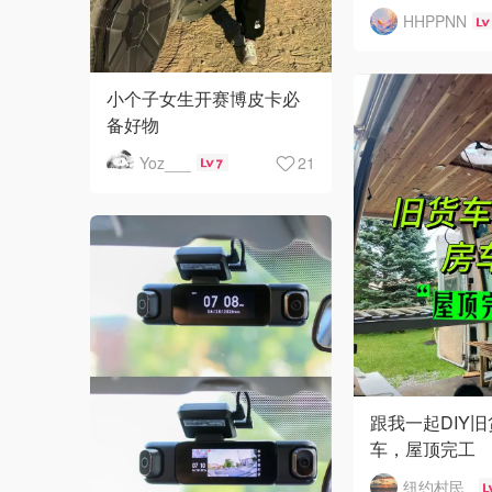
HHPPNN
小个子女生开赛博皮卡必
备好物
Yoz___
21
7
跟我一起DIY
车，屋顶完工
纽约村民_