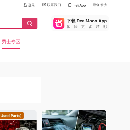
联系我们
加拿大
登录
下载App
🇺🇸
美国
下载 DealMoon App
体验更多精彩
🇨🇳
中国
男士专区
🇨🇦
加拿大
🇬🇧
英国
🇩🇪
德国
🇫🇷
法国
🇮🇹
意大利
🇦🇺
澳洲
🇳🇿
新西兰