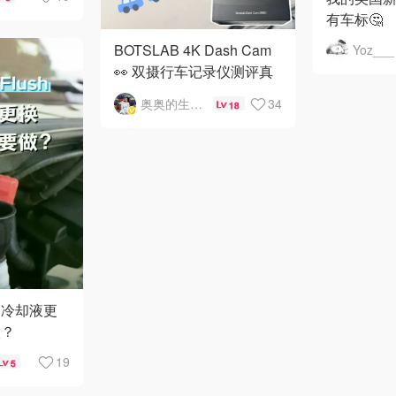
有车标🤔
BOTSLAB 4K Dash Cam
Yoz___
👀 双摄行车记录仪测评真
实感受📸
奥奥的生活日记
34
18
，冷却液更
做？
19
5