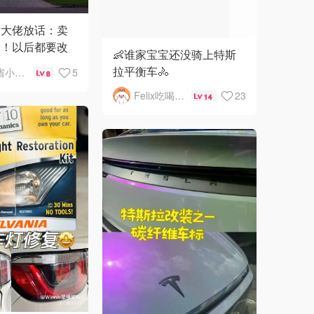
站大佬放话：卖
了！以后都要改
👶谁家宝宝还没骑上特斯
拉平衡车🚴
澳洲省省小分队
5
8
Felix吃喝玩乐不破产
23
14