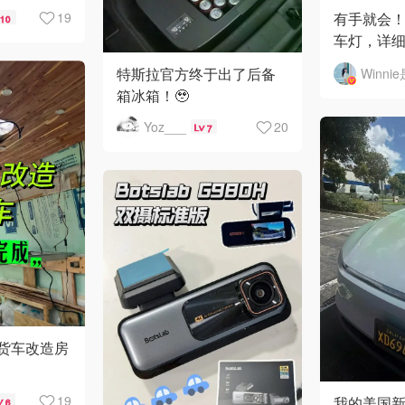
有手就会
19
10
车灯，详
啦！
特斯拉官方终于出了后备
箱冰箱！🥹
Yoz___
20
7
旧货车改造房
19
我的美国新款
6