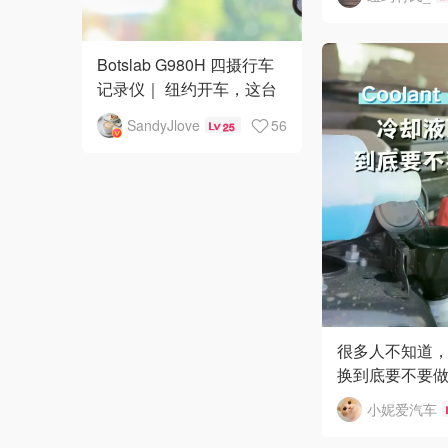
Botslab G980H 四摄行车
记录仪｜ 纽约开车，这台
四路记录仪真的让我安心
SandyJlove
56
25
不少！
很多人不知道
换到底要不要
小妮爱汽车