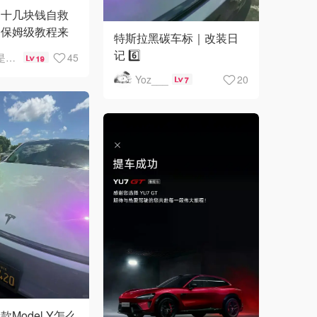
！十几块钱自救
细保姆级教程来
特斯拉黑碳车标｜改装日
记 6️⃣
Winnie是维妮吖
45
19
Yoz___
20
7
Model Y怎么