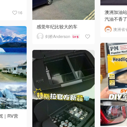
澳洲加油
16
汽油不香
充电？
感觉年纪比较大的车
剑桥Anderson
5
驾｜RV营