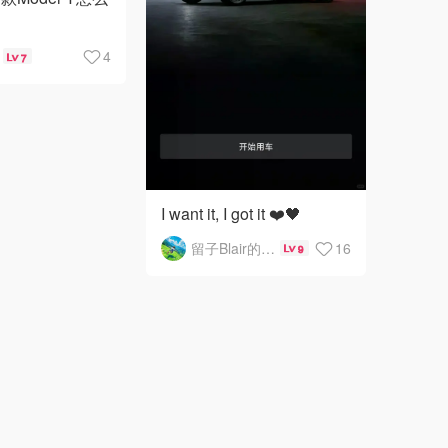
4
7
I want it, I got it ❤️🖤
留子Blair的一人食记
16
9