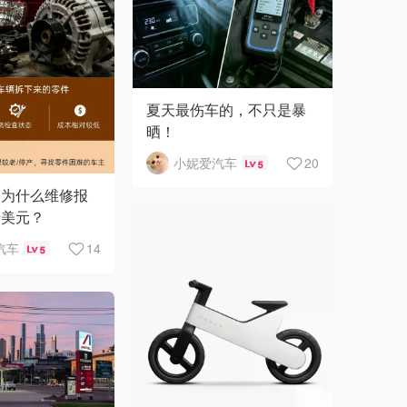
夏天最伤车的，不只是暴
晒！
小妮爱汽车
20
5
，为什么维修报
千美元？
汽车
14
5