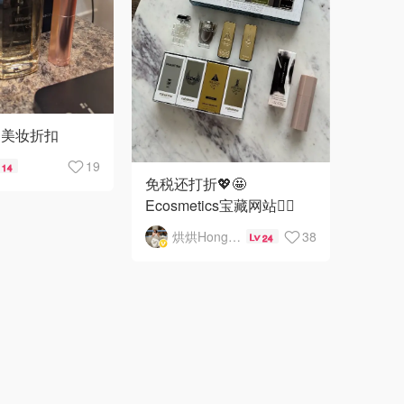
的美妆折扣
19
14
免税还打折💖🤩
Ecosmetics宝藏网站🏴‍☠️
烘烘HongHong
38
24