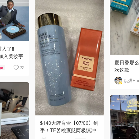
对人了‼️
z正式加入美妆宇
夏日香那么
22
16
欢这款
$140大牌盲盒【07/06】到
手！TF苦桃褒贬两极慎冲