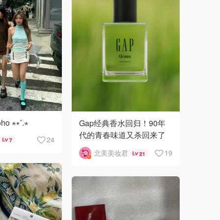
 ⋆⭒˚.⋆
Gap经典香水回归！90年
代的青春味道又杀回来了
24
7
🌿🫧
北美美妆君
19
21