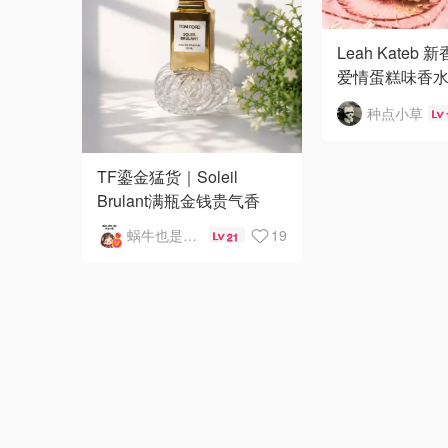
Leah Kateb
爱情蛋糕味香
了🍰
种点小草
TF鎏金猛货｜Soleil
Brulant满瓶金钱贵气香
蜗牛也是牛哟
19
21