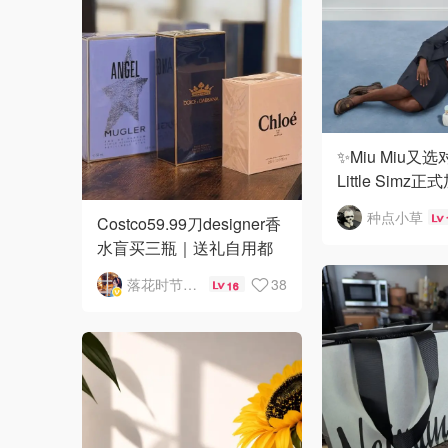
✨Miu Miu又选
Little Sim
宙🍋🥭‼️
种点小草
Costco59.99刀designer香
水盲买三瓶｜送礼自用都
合适
落花时节又逢君
38
16