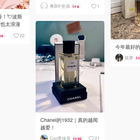
粤B许垫肩
1
8
 新香！💘波斯
水也太浪漫
22
16
今年最好
婲夢
Chanel的1932｜真的越闻
越爱！
Cmj爱抹茶
21
20