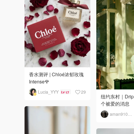
香水测评 | Chloé浓郁玫瑰
Intense🌹
Lucia_YYY
29
17
纽约东村｜Drip 
个被爱的消息
aman910316