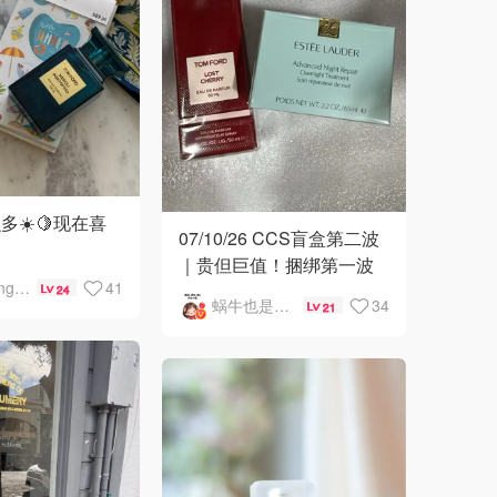
多☀️🍋现在喜
07/10/26 CCS盲盒第二波
｜贵但巨值！捆绑第一波
烘烘HongHong
41
属实套路
24
蜗牛也是牛哟
34
21