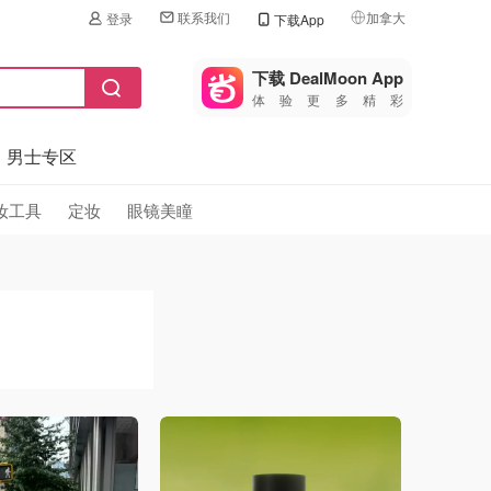
联系我们
加拿大
登录
下载App
🇺🇸
美国
下载 DealMoon App
体验更多精彩
🇨🇳
中国
男士专区
🇨🇦
加拿大
🇬🇧
妆工具
定妆
眼镜美瞳
英国
🇩🇪
德国
🇫🇷
法国
🇮🇹
意大利
🇦🇺
澳洲
🇳🇿
新西兰