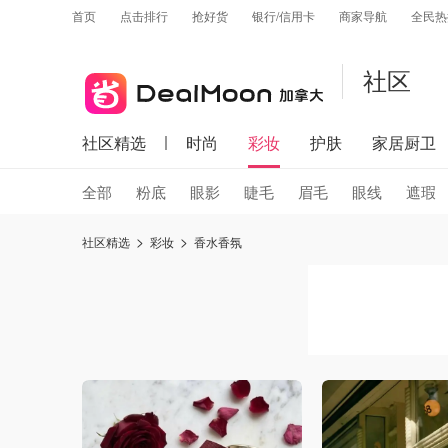
首页
点击排行
抢好货
银行/信用卡
商家导航
全民热
社区
社区精选
时尚
彩妆
护肤
家居厨卫
全部
粉底
眼影
睫毛
眉毛
眼线
遮瑕
社区精选
彩妆
香水香氛