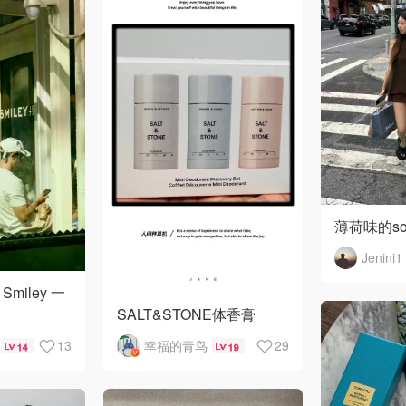
薄荷味的soho
Jenini1
Smiley 一
SALT&STONE体香膏
13
幸福的青鸟
29
14
19