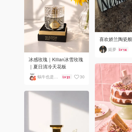
喜欢娇兰陶瓷
婲夢
14
冰感玫瑰｜Kilian冰雪玫瑰
｜夏日清冷天花板
蜗牛也是牛哟
30
21