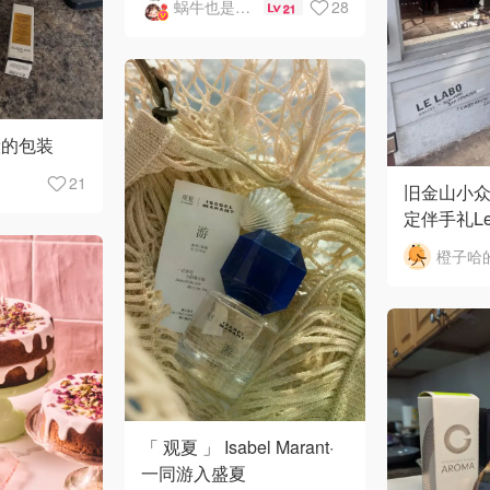
蜗牛也是牛哟
28
21
般的包装
21
旧金山小众
定伴手礼Le 
「 观夏 」 Isabel Marant·
一同游入盛夏