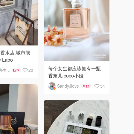
香水店:城市限
Labo
每个女生都应该拥有一瓶
橙子哈的生活手册
20
7
香奈儿 coco小姐
SandyJlove
54
25