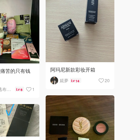
阿玛尼新款彩妆开箱
后痛苦的只有钱
婲夢
20
14
医院在逃布洛芬
1
6