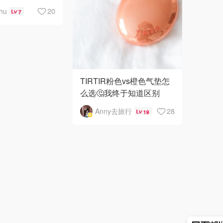
hu
20
7
TIRTIR粉色vs橙色气垫怎
么选🤔我终于知道区别
了！✨
Anny去旅行
28
19