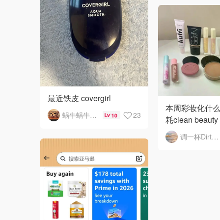
最近铁皮 covergirl
本周彩妆化什么
蜗牛蜗牛灭草机
23
10
耗clean beauty
调一杯DirtyMartini