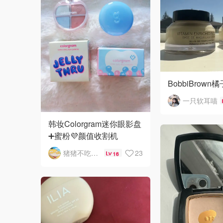
BobbiBrown
一只软耳喵
韩妆Colorgram迷你眼影盘
➕蜜粉💜颜值收割机
猪猪不吃猪猪
23
16