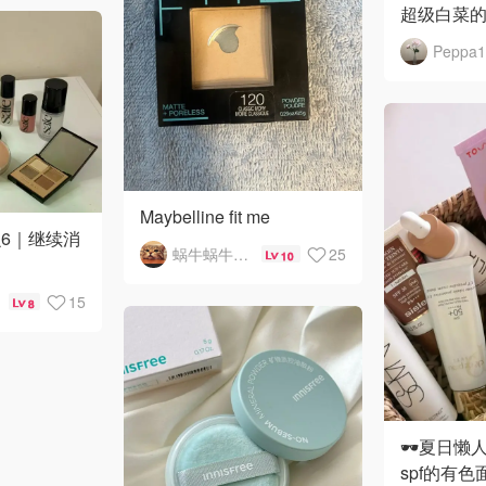
超级白菜的
Peppa1
Maybelline fit me
6｜继续消
蜗牛蜗牛灭草机
25
10
15
8
🕶️夏日
spf的有