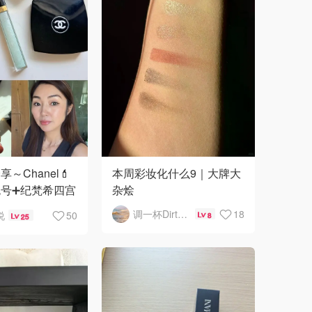
～Chanel💄
本周彩妆化什么9｜大牌大
号➕纪梵希四宫
杂烩
✨
调一杯DirtyMartini
18
说
50
8
25