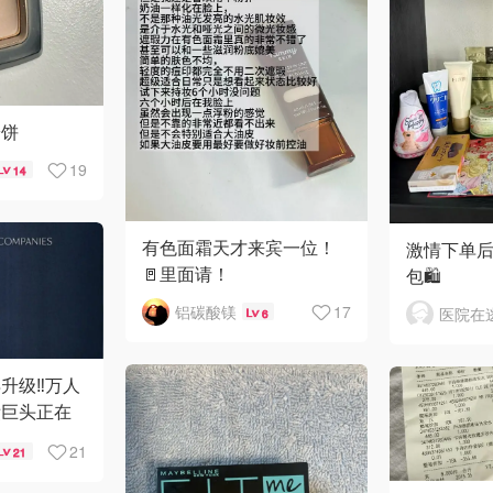
粉饼
19
14
有色面霜天才来宾一位！
激情下单
🚪里面请！
包🛍
铝碳酸镁
17
6
升级‼️万人
妆巨头正在
21
21