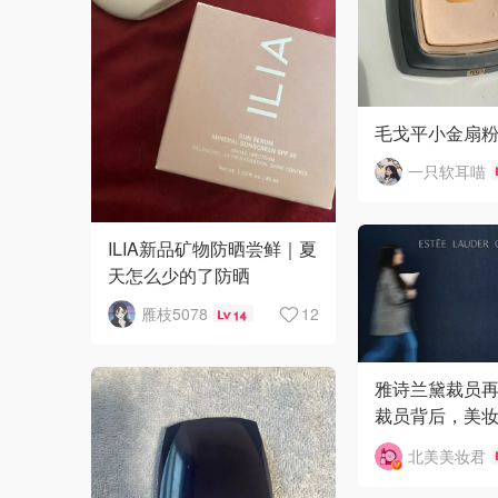
毛戈平小金扇
一只软耳喵
ILIA新品矿物防晒尝鲜｜夏
天怎么少的了防晒
雁枝5078
12
14
雅诗兰黛裁员再
裁员背后，美
疯狂“换血”？😱
北美美妆君