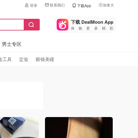
联系我们
加拿大
登录
下载App
🇺🇸
美国
下载 DealMoon App
体验更多精彩
🇨🇳
中国
男士专区
🇨🇦
加拿大
🇬🇧
妆工具
定妆
眼镜美瞳
英国
🇩🇪
德国
🇫🇷
法国
🇮🇹
意大利
🇦🇺
澳洲
🇳🇿
新西兰