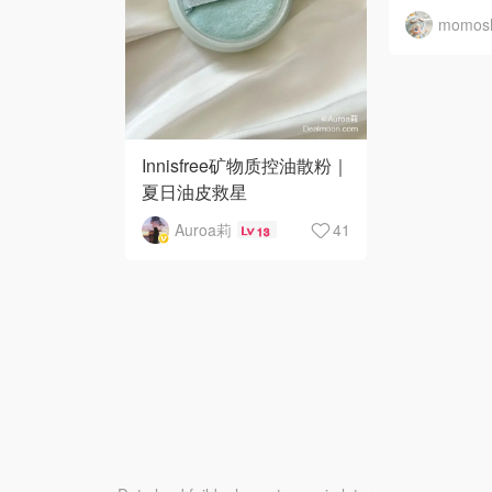
momos
Innisfree矿物质控油散粉｜
夏日油皮救星
Auroa莉
41
13