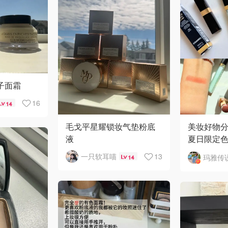
橘子面霜
16
14
毛戈平星耀锁妆气垫粉底
美妆好物分享
液
夏日限定色
格定妆散粉
一只软耳喵
13
玛雅传
14