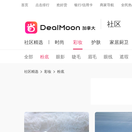
首页
点击排行
抢好货
银行/信用卡
商家导航
全民热
社区
社区精选
时尚
彩妆
护肤
家居厨卫
全部
粉底
眼影
睫毛
眉毛
眼线
遮瑕
社区精选
彩妆
粉底