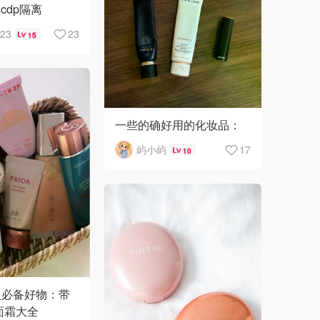
cdp隔离
23
23
15
一些的确好用的化妆品：
屿小屿
17
10
懒人必备好物：带
色面霜大全