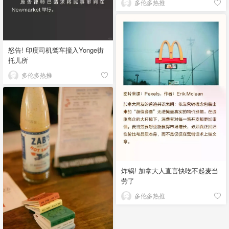
多伦多热推
怒告! 印度司机驾车撞入Yonge街
托儿所
多伦多热推
炸锅! 加拿大人直言快吃不起麦当
劳了
多伦多热推