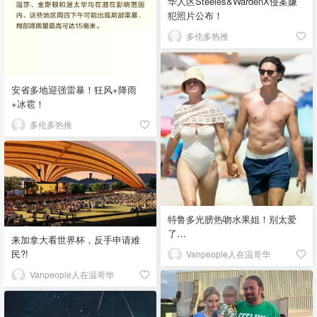
华人区Steeles&WardenX侵案嫌
犯照片公布！
多伦多热推
安省多地迎强雷暴！狂风+降雨
+冰雹！
多伦多热推
特鲁多光膀热吻水果姐！别太爱
了…
来加拿大看世界杯，反手申请难
民?!
Vanpeople人在温哥华
Vanpeople人在温哥华