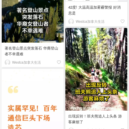
42度! 大温高温加雾霾警报 好消
息是
Westca加拿大生活
著名登山景点突发落石 华裔登山
者不幸遇难
Westca加拿大生活
出现反转！班夫熊追人上头条 游
客麻烦了