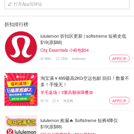
打开App写评论
折扣排行榜
lululemon 折扣区更新 | softstreme 短裤史低
$19(原$88)
City Essentials 小粉包$54
999+
1333
lululemon
APP打开
淘宝满￥499最高2KG空运包邮 回归！数量不
多！手慢无！
羊毛返场！3重高额保障叠加
10
4
淘宝网
APP打开
lululemon 捡漏🔥 Softstreme 短裤4降仅
$19(原$88)