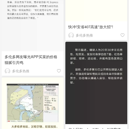
快冲!安省407高速"放大招"!
多伦多热推
多伦多网友曝光APP买菜的价格
猫腻引共鸣
多伦多热推