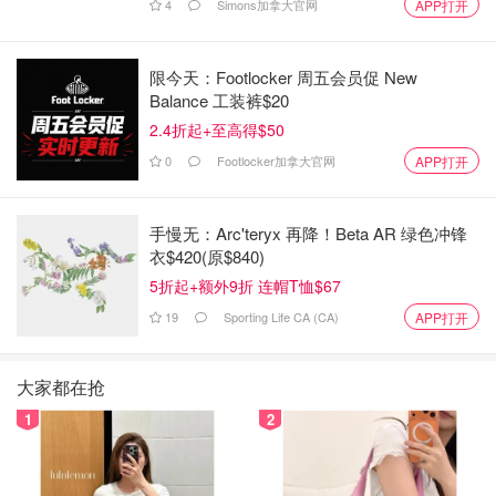
4
Simons加拿大官网
APP打开
限今天：Footlocker 周五会员促 New
Balance 工装裤$20
2.4折起+至高得$50
0
Footlocker加拿大官网
APP打开
手慢无：Arc'teryx 再降！Beta AR 绿色冲锋
衣$420(原$840)
5折起+额外9折 连帽T恤$67
19
Sporting Life CA (CA)
APP打开
大家都在抢
1
2