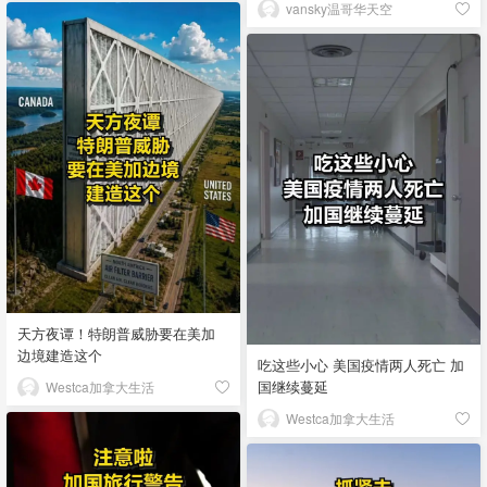
vansky温哥华天空
天方夜谭！特朗普威胁要在美加
边境建造这个
吃这些小心 美国疫情两人死亡 加
国继续蔓延
Westca加拿大生活
Westca加拿大生活