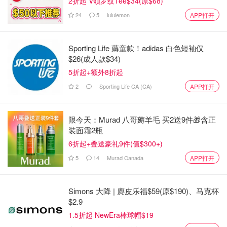
2折起 V领罗纹Tee$34(原$68)
24
5
lululemon
APP打开
Sporting Life 薅童款！adidas 白色短袖仅
$26(成人款$34)
5折起+额外8折起
2
Sporting Life CA (CA)
APP打开
限今天：Murad 八哥薅羊毛 买2送9件🎁含正
装面霜2瓶
6折起+叠送豪礼9件(值$300+)
5
14
Murad Canada
APP打开
Simons 大降 | 麂皮乐福$59(原$190)、马克杯
$2.9
1.5折起 NewEra棒球帽$19