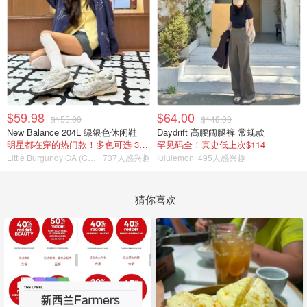
$59.98
$64.00
$155.00
$148.00
New Balance 204L 绿银色休闲鞋
Daydrift 高腰阔腿裤 常规款
明星都在穿的热门款！多色可选 3.8折
罕见码全！真史低上次$114
Little Burgundy CA (CA）
737人感兴趣
lululemon
495人感兴趣
猜你喜欢