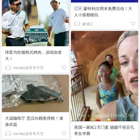
🇨🇦 蒙特利尔周末免费活动！大
人小孩都能玩
蒙城汇
球星为吃顿韩式烤肉，误闯加拿
大！
vansky温哥华天空
大温咖啡厅 恶汉向顾客挥枪！满
身武器
美国一家8口灭门案 婚姻千疮百孔
养女华裔
vansky温哥华天空