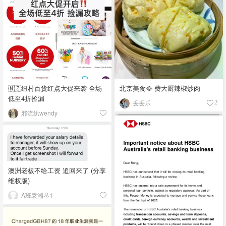
🇳🇿纽村百货红点大促来袭 全场
北京美食🥘 费大厨辣椒炒肉
低至4折捡漏
丢丢乐
2
邪流纨wendy
澳洲老板不给工资 追回来了 (分享
维权版)
A班袁湘琴1