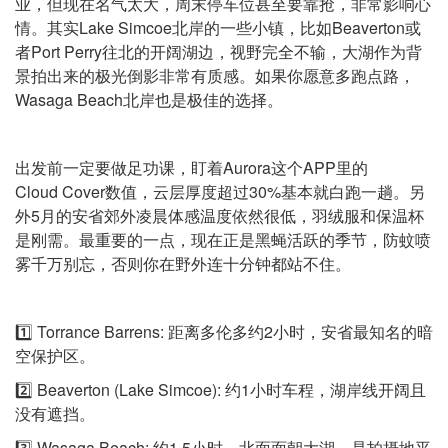
业，但现在名气太大，周末停车位甚至要靠抢，非常影响心
情。其实Lake Simcoe北岸的一些小镇，比如Beaverton或
者Port Perry往北的开阔湖边，视野完全不输，大湖作为背
景拍出来的极光倒影非常有质感。如果你愿意多跑点路，
Wasaga Beach北岸也是极佳的选择。
出发前一定要做足功课，盯着Aurora这个APP里的
Cloud Cover数值，云层厚度超过30%基本就白跑一趟。另
外5月的安省郊外凌晨体感温度依然很低，羽绒服和保温杯
是刚需。最重要的一点，现在正是黑蝇活跃的季节，防蚊喷
雾千万别忘，否则你在野外连十分钟都站不住。
1️⃣ Torrance Barrens: 距离多伦多约2小时，安省最知名的暗
空保护区。
2️⃣ Beaverton (Lake Simcoe): 约1小时车程，湖岸线开阔且
没有遮挡。
3️⃣ Wasaga Beach: 约1.5小时，北面面朝大湖，是拍摄地平