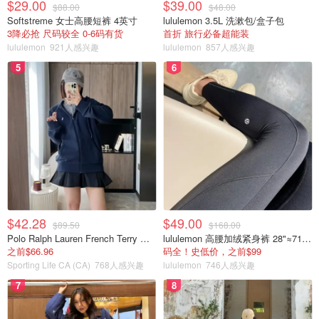
$29.00
$39.00
$88.00
$48.00
Softstreme 女士高腰短裤 4英寸
lululemon 3.5L 洗漱包/盒子包
3降必抢 尺码较全 0-6码有货
首折 旅行必备超能装
lululemon
921人感兴趣
lululemon
857人感兴趣
5
6
$42.28
$49.00
$89.50
$168.00
Polo Ralph Lauren French Terry 女童连帽卫衣 7-16码
lululemon 高腰加绒紧身裤 28"≈71cm 5个口袋
之前$66.96
码全！史低价，之前$99
Sporting Life CA (CA)
768人感兴趣
lululemon
746人感兴趣
7
8