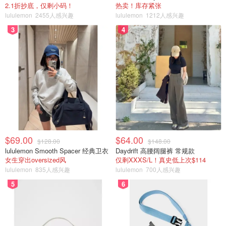
2.1折抄底，仅剩小码！
热卖！库存紧张
lululemon
2455人感兴趣
lululemon
1212人感兴趣
3
4
$69.00
$64.00
$128.00
$148.00
lululemon Smooth Spacer 经典卫衣
Daydrift 高腰阔腿裤 常规款
女生穿出oversized风
仅剩XXXS/L！真史低上次$114
lululemon
835人感兴趣
lululemon
700人感兴趣
5
6