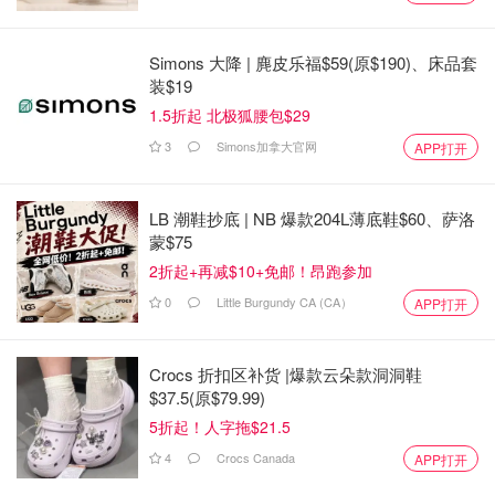
Simons 大降 | 麂皮乐福$59(原$190)、床品套
装$19
1.5折起 北极狐腰包$29
3
Simons加拿大官网
APP打开
LB 潮鞋抄底 | NB 爆款204L薄底鞋$60、萨洛
蒙$75
2折起+再减$10+免邮！昂跑参加
0
Little Burgundy CA (CA）
APP打开
Crocs 折扣区补货 |爆款云朵款洞洞鞋
$37.5(原$79.99)
5折起！人字拖$21.5
4
Crocs Canada
APP打开