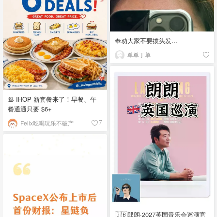
奉劝大家不要拔头发…
单单丁单
🥞 IHOP 新套餐来了！早餐、午
餐通通只要 $6+
Felix吃喝玩乐不破产
7
🇬🇧郎朗·2027英国音乐会巡演官