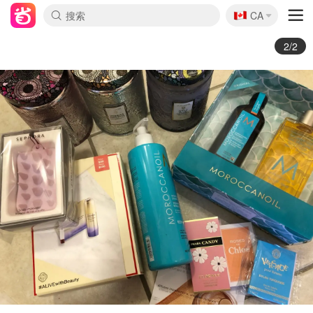
🇨🇦
CA
1/2