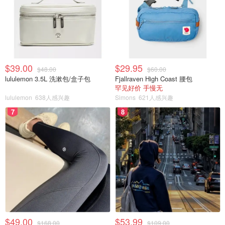
$39.00
$29.95
$48.00
$60.00
lululemon 3.5L 洗漱包/盒子包
Fjallraven High Coast 腰包
罕见好价 手慢无
lululemon
638人感兴趣
Simons
621人感兴趣
7
8
$49.00
$53.99
$168.00
$109.00