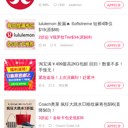
999+
1333
lululemon
APP打开
lululemon 捡漏🔥 Softstreme 短裤4降仅
$19(原$88)
2折起 V领罗纹Tee$34(原$68)
24
5
lululemon
APP打开
淘宝满￥499最高2KG包邮 回归！数量不多！
手慢无！
紧急返场！上次没薅到！赶紧冲
6
3
淘宝网
APP打开
Coach奥莱 疯狂大跳水💥格纹麻将包$96(直
降$63)！
3折起！金标卡包史低$36
0
Coach Outlet CA
APP打开