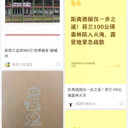
新西兰监狱900万“按摩服务”被喊
停
新西兰发现君
距离德国仅一步之遥！荷兰100公
顷森林火灾
德国吃喝玩乐