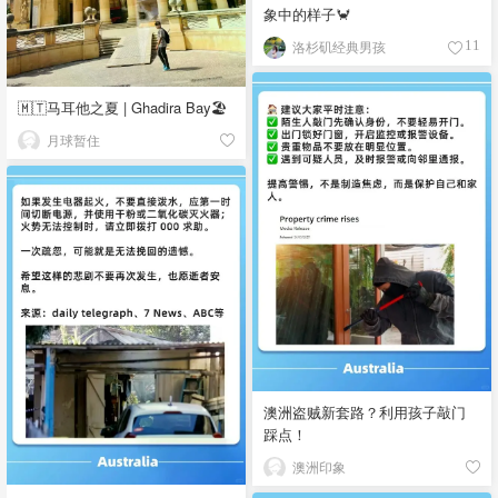
象中的样子🦀
洛杉矶经典男孩
11
🇲🇹马耳他之夏 | Ghadira Bay🏖️
月球暂住
澳洲盗贼新套路？利用孩子敲门
踩点！
澳洲印象