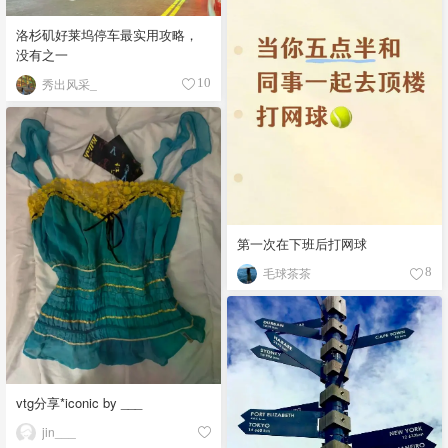
洛杉矶好莱坞停车最实用攻略，
没有之一
秀出风采_
10
第一次在下班后打网球
毛球茶茶
8
vtg分享*iconic by ___
jin___