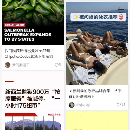
沙门氏菌疫情已蔓延至27州！
Chipotle/Qdoba紧急下架辣椒
新闻搬运工
8
👙被问爆的泳衣品牌合集｜从平
价到轻奢都有✨
种点小草
14