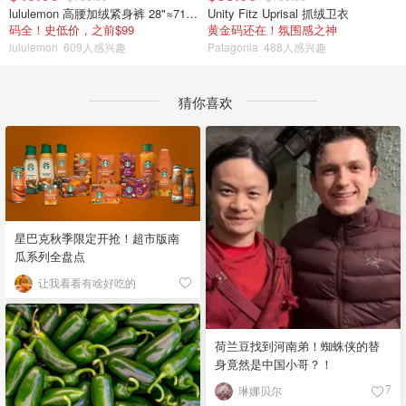
lululemon 高腰加绒紧身裤 28"≈71cm 5个口袋
Unity Fitz Uprisal 抓绒卫衣
码全！史低价，之前$99
黄金码还在！氛围感之神
lululemon
609人感兴趣
Patagonia
488人感兴趣
猜你喜欢
星巴克秋季限定开抢！超市版南
瓜系列全盘点
让我看看有啥好吃的
荷兰豆找到河南弟！蜘蛛侠的替
身竟然是中国小哥？！
琳娜贝尔
7