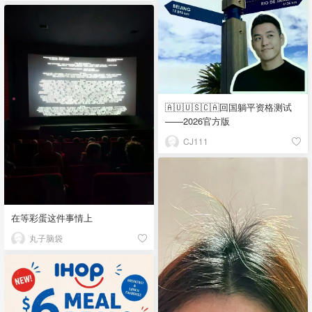
🇦🇺🇺🇸🇨🇦回国躺平资格测试
——2026官方版
CJ111
在等彩蛋这件事情上
丸子脑袋