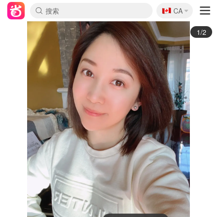
🇨🇦
CA
2/2
Hunter 猎人靴