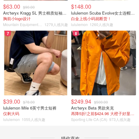
$63.00
$148.00
$90.00
Arc'teryx Kragg SL 男士棉质短袖T恤
lululemon Scuba Evolve女士连帽卫衣 全拉链
胸前小logo设计
白金上线小码就断货！
Mountain Equipment Company
1279人感兴趣
lululemon
1260人感兴趣
7
8
$39.00
$249.94
$78.00
$500.00
lululemon Mile 6英寸男士短裤
Arc'teryx Beta 男款夹克
仅剩大码
再降5折!之前$424.96 大橙子好显白 蹲补
lululemon
1055人感兴趣
Sporting Life CA (CA)
973人感兴趣
猜你喜欢