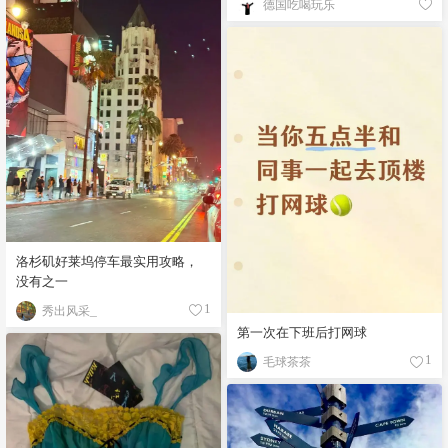
德国吃喝玩乐
洛杉矶好莱坞停车最实用攻略，
没有之一
秀出风采_
1
第一次在下班后打网球
毛球茶茶
1