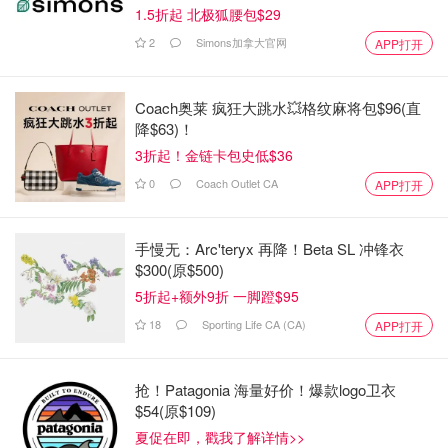
1.5折起 北极狐腰包$29
2
Simons加拿大官网
APP打开
Coach奥莱 疯狂大跳水💥格纹麻将包$96(直
降$63)！
3折起！金链卡包史低$36
0
Coach Outlet CA
APP打开
手慢无：Arc'teryx 再降！Beta SL 冲锋衣
$300(原$500)
5折起+额外9折 一脚蹬$95
18
Sporting Life CA (CA)
APP打开
抢！Patagonia 海量好价！爆款logo卫衣
$54(原$109)
夏促在即，戳我了解详情>>