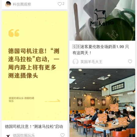
科技圈观察
2
🇬🇧迷客夏伦敦全场奶茶1.99 只
有这两天！
英国羊毛大王
德国司机注意！“测速马拉松”启动
德国吃喝玩乐