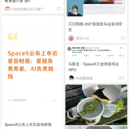
餐通通只要 $6+
Felix吃喝玩乐不破产
🇬🇧郎朗·2027英国音乐会巡演官
宣
英区Live
马斯克：SpaceX只使用英伟达
GPU
科技圈观察
2
SpaceX公布上市后首份财报