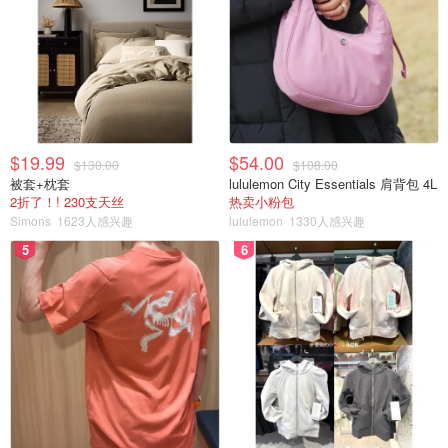
$19.99
$54.00
$130.00
$108.00
被套+枕套
lululemon City Essentials 肩背包 4L
2折了！! 230支天丝
热卖小粉包
Simons
1623人感兴趣
lululemon
1330人感兴趣
5
6