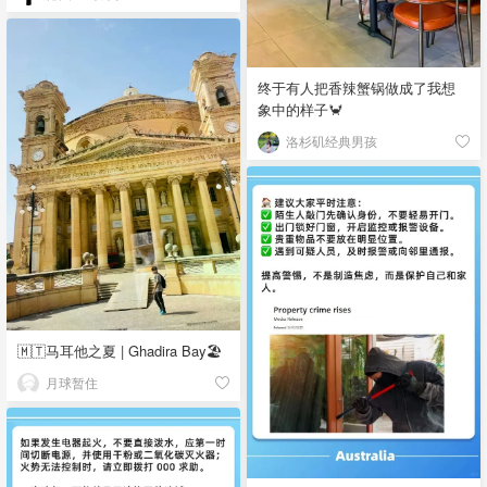
终于有人把香辣蟹锅做成了我想
象中的样子🦀
洛杉矶经典男孩
🇲🇹马耳他之夏 | Ghadira Bay🏖️
月球暂住