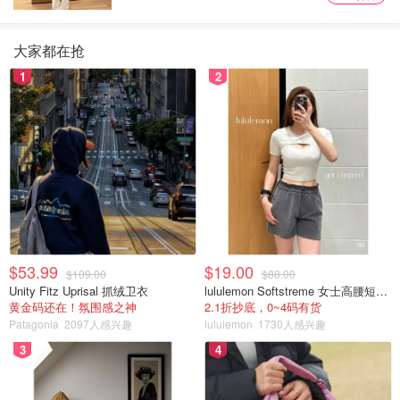
大家都在抢
1
2
$53.99
$19.00
$109.00
$88.00
Unity Fitz Uprisal 抓绒卫衣
lululemon Softstreme 女士高腰短裤 10cm
黄金码还在！氛围感之神
2.1折抄底，0~4码有货
Patagonia
2097人感兴趣
lululemon
1730人感兴趣
3
4