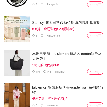
8
Patagonia
APP打开
Stanley1913 日常通勤必备 真的越用越喜欢
5.5折！金珊瑚色$29(原$52)
1
Amazon.ca
APP打开
本周已更新：lululemon 新品区 scuba修身款
大改版！
“大屁股”包包$268
416
146
lululemon
APP打开
lululemon 羽绒服反季买wunder puff 系列$149
收
低至7折！罕见粉色有货
0
lululemon
APP打开