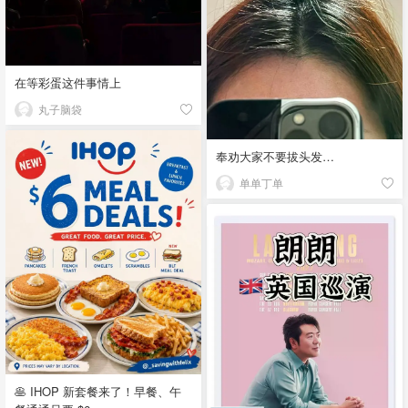
在等彩蛋这件事情上
丸子脑袋
奉劝大家不要拔头发…
单单丁单
🥞 IHOP 新套餐来了！早餐、午