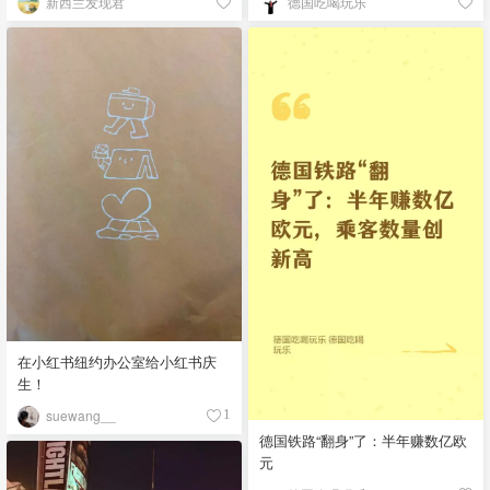
新西兰发现君
德国吃喝玩乐
在小红书纽约办公室给小红书庆
生！
suewang__
1
德国铁路“翻身”了：半年赚数亿欧
元