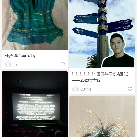
vtg分享*iconic by ___
jin___
🇦🇺🇺🇸🇨🇦回国躺平资格测试
——2026官方版
CJ111