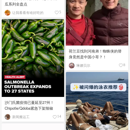
瓜系列全盘点
让我看看有啥好吃的
5
荷兰豆找到河南弟！蜘蛛侠的替
身竟然是中国小哥？！
琳娜贝尔
8
沙门氏菌疫情已蔓延至27州！
Chipotle/Qdoba紧急下架辣椒
新闻搬运工
14