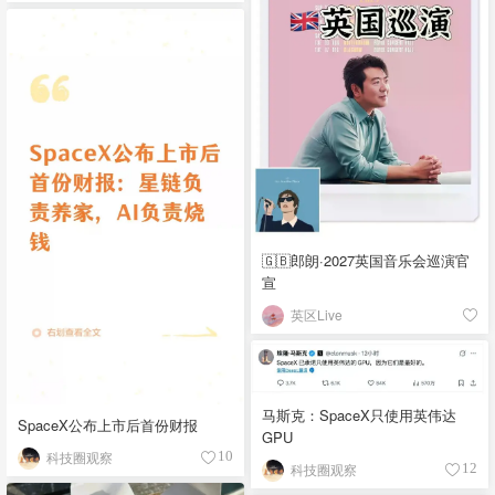
🇬🇧郎朗·2027英国音乐会巡演官
宣
英区Live
马斯克：SpaceX只使用英伟达
SpaceX公布上市后首份财报
GPU
科技圈观察
10
科技圈观察
12