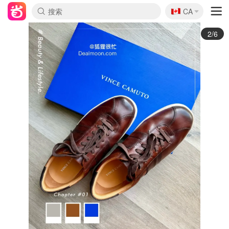
🇨🇦
CA
3/6