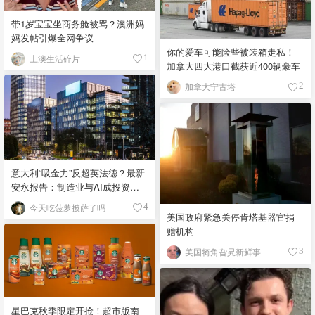
带1岁宝宝坐商务舱被骂？澳洲妈
妈发帖引爆全网争议
你的爱车可能险些被装箱走私！
土澳生活碎片
1
加拿大四大港口截获近400辆豪车
加拿大宁古塔
2
意大利“吸金力”反超英法德？最新
安永报告：制造业与AI成投资新
宠！
今天吃菠萝披萨了吗
4
美国政府紧急关停肯塔基器官捐
赠机构
美国犄角旮旯新鲜事
3
星巴克秋季限定开抢！超市版南