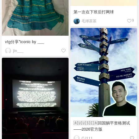
第一次在下班后打网球
毛球茶茶
9
vtg分享*iconic by ___
jin___
🇦🇺🇺🇸🇨🇦回国躺平资格测试
——2026官方版
CJ111