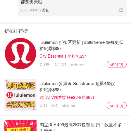
都要美美哒
2025-03-31
· 回复
折扣排行榜
lululemon 折扣区更新 | softstreme 短裤史低
$19(原$88)
City Essentials 小粉包$54
999+
1333
lululemon
APP打开
lululemon 捡漏🔥 Softstreme 短裤4降仅
$19(原$88)
2折起 V领罗纹Tee$34(原$68)
24
5
lululemon
APP打开
淘宝满￥499最高2KG包邮 回归！数量不多！
手慢无！