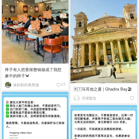
终于有人把香辣蟹锅做成了我想
象中的样子🦀
洛杉矶经典男孩
15
🇲🇹马耳他之夏 | Ghadira Bay🏖️
月球暂住