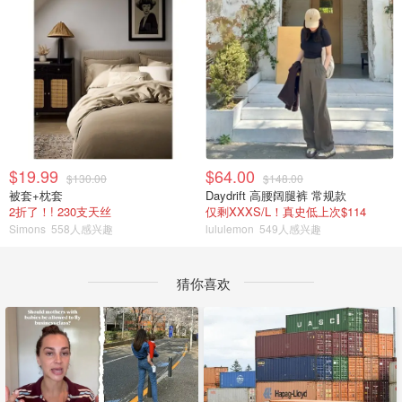
$19.99
$64.00
$130.00
$148.00
被套+枕套
Daydrift 高腰阔腿裤 常规款
2折了！! 230支天丝
仅剩XXXS/L！真史低上次$114
Simons
558人感兴趣
lululemon
549人感兴趣
猜你喜欢