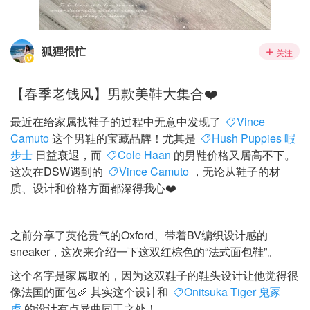
狐狸很忙
关注
【春季老钱风】男款美鞋大集合❤️
最近在给家属找鞋子的过程中无意中发现了
Vince
Camuto
这个男鞋的宝藏品牌！尤其是
Hush Puppies 暇
步士
日益衰退，而
Cole Haan
的男鞋价格又居高不下。
这次在DSW遇到的
Vince Camuto
，无论从鞋子的材
质、设计和价格方面都深得我心❤️
之前分享了英伦贵气的Oxford、带着BV编织设计感的
sneaker，这次来介绍一下这双红棕色的“法式面包鞋”。
这个名字是家属取的，因为这双鞋子的鞋头设计让他觉得很
像法国的面包🥖 其实这个设计和
Onitsuka Tiger 鬼冢
虎
的设计有点异曲同工之处！