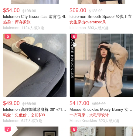
$54.00
$69.00
$108.00
$128.00
lululemon City Essentials 肩背包 4L
lululemon Smooth Spacer 经典卫衣
热卖！库存紧张
女生穿出oversized风
lululemon
1124人感兴趣
lululemon
693人感兴趣
5
6
$49.00
$417.00
$168.00
$695.00
lululemon 高腰加绒紧身裤 28"≈71cm 5个口袋
Moose Knuckles Mealy Bunny 女士双面穿连帽外套
码全！史低价，之前$99
一衣两穿，大毛球设计
lululemon
647人感兴趣
Moose Knuckles
623人感兴趣
7
8