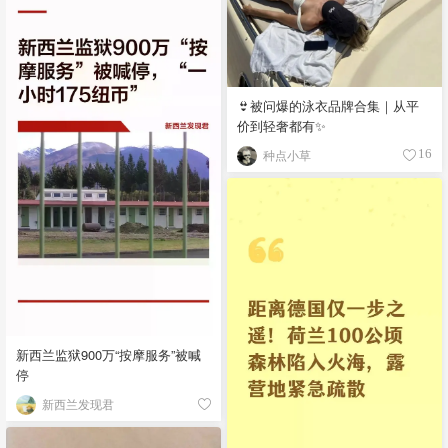
👙被问爆的泳衣品牌合集｜从平
价到轻奢都有✨
种点小草
16
新西兰监狱900万“按摩服务”被喊
停
新西兰发现君