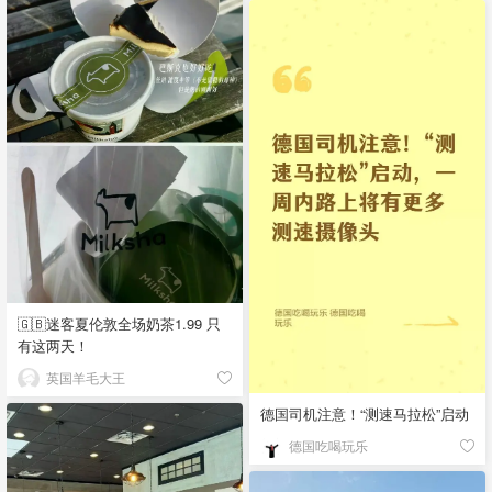
🇬🇧迷客夏伦敦全场奶茶1.99 只
有这两天！
英国羊毛大王
德国司机注意！“测速马拉松”启动
德国吃喝玩乐