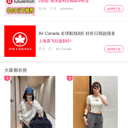
2折起 泡沫蓝鸭舌帽$29补货
24
5
lululemon
APP打开
Air Canada 全球航线8折 好价日期超级多
上海直飞往返$921
5
Air Canada
APP打开
大家都在抢
1
2