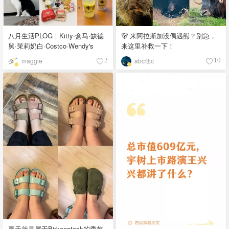
八月生活PLOG｜Kitty·盒马·缺德
🐻 来阿拉斯加没偶遇熊？别急，
舅·茉莉奶白·Costco·Wendy's
来这里补救一下！
maggie
abc個c
2
10
夏天就是属于Birkenstock的季节-