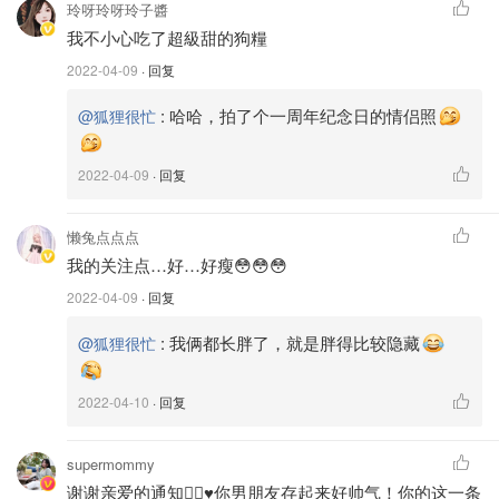
玲呀玲呀玲子醬
我不小心吃了超級甜的狗糧
2022-04-09
· 回复
:
哈哈，拍了个一周年纪念日的情侣照
@狐狸很忙
2022-04-09
· 回复
懒兔点点点
我的关注点…好…好瘦😳😳😳
2022-04-09
· 回复
:
我俩都长胖了，就是胖得比较隐藏
@狐狸很忙
2022-04-10
· 回复
supermommy
谢谢亲爱的通知👍🏻♥️你男朋友存起来好帅气！你的这一条