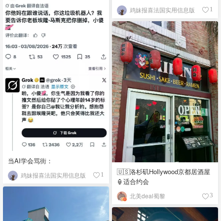
鸡妹报喜法国实用信息版
1
当AI学会骂街：
🇺🇸洛杉矶Hollywood京都居酒屋
鸡妹报喜法国实用信息版
1
🏮适合约会
北美deal蜀黎
3