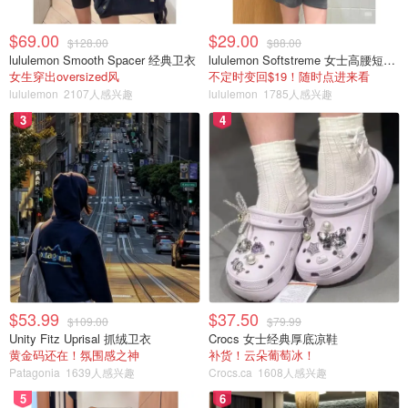
$69.00
$29.00
$128.00
$88.00
lululemon Smooth Spacer 经典卫衣
lululemon Softstreme 女士高腰短裤 10cm
女生穿出oversized风
不定时变回$19！随时点进来看
lululemon
2107人感兴趣
lululemon
1785人感兴趣
3
4
$53.99
$37.50
$109.00
$79.99
Unity Fitz Uprisal 抓绒卫衣
Crocs 女士经典厚底凉鞋
黄金码还在！氛围感之神
补货！云朵葡萄冰！
Patagonia
1639人感兴趣
Crocs.ca
1608人感兴趣
5
6