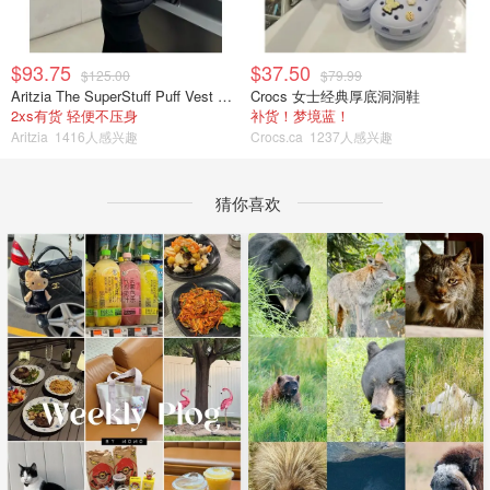
$93.75
$37.50
$125.00
$79.99
Aritzia The SuperStuff Puff Vest 轻盈亮面马甲
Crocs 女士经典厚底洞洞鞋
2xs有货 轻便不压身
补货！梦境蓝！
Aritzia
1416人感兴趣
Crocs.ca
1237人感兴趣
猜你喜欢