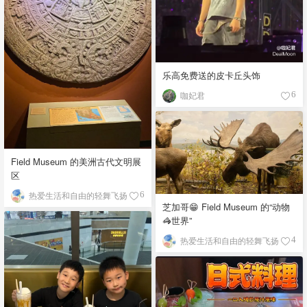
乐高免费送的皮卡丘头饰
咖妃君
6
Field Museum 的美洲古代文明展
区
热爱生活和自由的轻舞飞扬
6
芝加哥😁 Field Museum 的“动物
🦓世界”
热爱生活和自由的轻舞飞扬
4