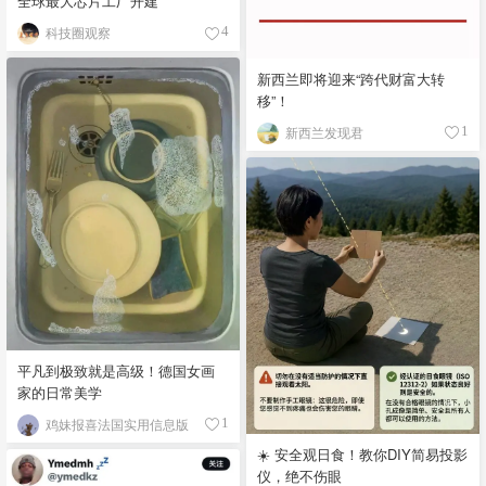
全球最大芯片工厂开建
科技圈观察
4
新西兰即将迎来“跨代财富大转
移”！
新西兰发现君
1
平凡到极致就是高级！德国女画
家的日常美学
鸡妹报喜法国实用信息版
1
☀️ 安全观日食！教你DIY简易投影
仪，绝不伤眼