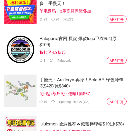
多！手慢无！
羊毛返场！3重高额保障叠加
23
20
淘宝网
APP打开
Patagonia官网 夏促 爆款logo卫衣$54(原
$109)
折扣区4.9折起
8
Patagonia
APP打开
手慢无：Arc'teryx 再降！Beta AR 绿色冲锋
衣$420(原$840)
5折起+额外9折 连帽T恤$67
19
Sporting Life CA (CA)
APP打开
lululemon 捡漏推荐🔥藏蓝棒球帽$19(原$38)