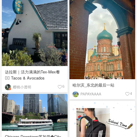
达拉斯｜活力满满的Tex-Mex餐
👉🏼 Tacos & Avocados
哈尔滨_东北的最后一站
樱桃小透明
6
PAPAYAAAA
4
Chicago Downtown芝加哥☘️City