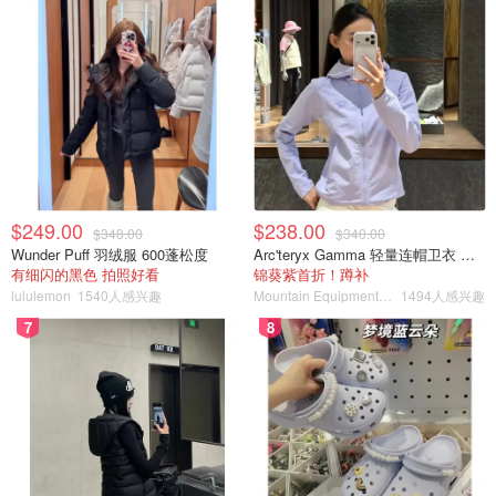
$249.00
$238.00
$348.00
$340.00
Wunder Puff 羽绒服 600蓬松度
Arc'teryx Gamma 轻量连帽卫衣 女款
有细闪的黑色 拍照好看
锦葵紫首折！蹲补
lululemon
1540人感兴趣
Mountain Equipment Company
1494人感兴趣
7
8