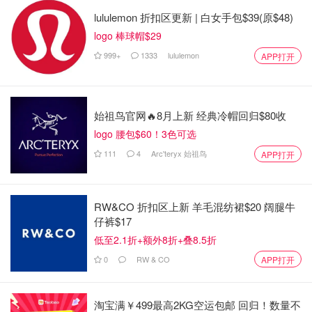
lululemon 折扣区更新 | 白女手包$39(原$48)
logo 棒球帽$29
999+
1333
lululemon
APP打开
始祖鸟官网🔥8月上新 经典冷帽回归$80收
logo 腰包$60！3色可选
111
4
Arc'teryx 始祖鸟
APP打开
RW&CO 折扣区上新 羊毛混纺裙$20 阔腿牛
仔裤$17
低至2.1折+额外8折+叠8.5折
0
RW & CO
APP打开
淘宝满￥499最高2KG空运包邮 回归！数量不