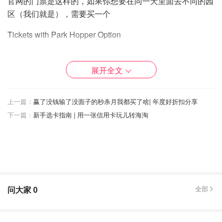
官网的门票是这样的，如果你想要在同一天里面去不同的园
区（我们就是），需要买一个
Tickets with Park Hopper Option
要几天就直接买几张就好（两日四园的话买两张），然后它
会让你选择一个日期，就是你第一天入园的日期（我们是
展开全文
11/21），在那个日期的四天内（11/24之前），你需要把剩
下的票用完。
上一篇：
赢了没钱输了没面子的秒杀月我都买了啥| 年度好折扣分享
我们就是11/21和11/24去的
下一篇：
新手选卡指南 | 用一张信用卡玩儿转海淘
Tips:这个串园是可以随意进出无限次数的哦，也就是说喜
欢看烟火又不愿意在园里玩到10点的可以先出去吃晚饭然后
再回来看烟火～之类的
—先给大家看一下四个园—
问大家
0
全部
1. Hollywood