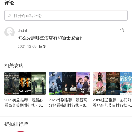
评论
打开App写评论
dndnf
怎么分辨哪些酒店有和迪士尼合作
2021-12-09
· 回复
2. Magic Kingdom
相关攻略
2026美剧推荐 - 最新必
2026韩剧推荐 - 最新高
2026综艺推荐 - 热门好
看高分美剧排行榜 - 8月
分好看韩剧排行榜 - 8月
看的综艺节目排行榜 - 
3. Animal Kingdom
最新: 《​​足球教练 》第
最新：丁海寅《我的荒
月最新:《​​伦敦合伙人
四季回归！
糖恋爱 》上线❣️
回归啦
折扣排行榜