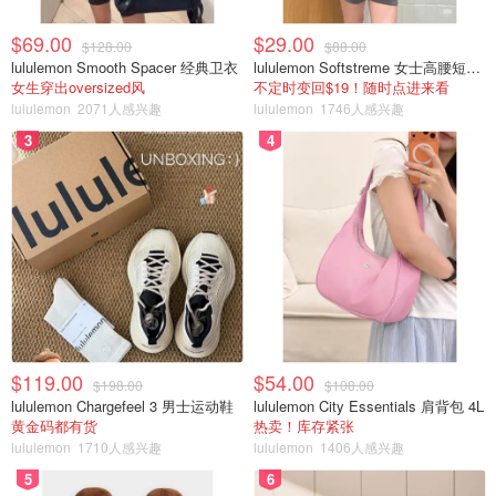
项目排队的时间也会相对减少，但是并不是每个园每天都有
$69.00
$29.00
Extra Hour, 可以在官网或者手机App上查到哦，我们去的那
$128.00
$88.00
lululemon Smooth Spacer 经典卫衣
lululemon Softstreme 女士高腰短裤 10cm
几天就是周二Magic Kingdom 23-1 a.m, 周六Epcot 7-8
女生穿出oversized风
不定时变回$19！随时点进来看
a.m，但是因为当时玩的太累并且早上也起不来所以也没有
lululemon
2071人感兴趣
lululemon
1746人感兴趣
利用好这些时间
3
4
酒店到园区的
免费往返班车
（20min一班这样）：开园前
45min到闭园后2hr都有
免除
托运行李
等等：在你离开的前一天，酒店会把你的
Boarding Pass送到你房间，行李在你Check out的时候就可
以和你说拜拜👋，到了机场你就是直接进安检就好了！
如果不需要住豪华的酒店，其实
all-star
系列的酒店真的很
$119.00
$54.00
$198.00
$108.00
好，平均大概150刀一个晚上，并且酒店内部设施真的很
lululemon Chargefeel 3 男士运动鞋
lululemon City Essentials 肩背包 4L
全，应有尽有，然后房间也是根据不同主题设计的。 我这
黄金码都有货
热卖！库存紧张
次住的是
All-star Sports
坐班车的距离机场45分钟还是很方
lululemon
1710人感兴趣
lululemon
1406人感兴趣
便的，有两个泳池，网球场，餐厅，洗衣房之类的，还有不
5
6