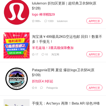
lululemon 折扣区更新 | 超经典卫衣$69(原
$128)
logo 棒球帽$29
999+
1333
lululemon
APP打开
4. Epcot
淘宝满￥499最高2KG空运包邮 回归！数量不
多！手慢无！
羊毛返场！3重高额保障叠加
17
10
淘宝网
APP打开
Patagonia官网 夏促 爆款logo卫衣$54(原
$109)
图片来源于官网
折扣区4.9折起
8
Patagonia
APP打开
然后推荐大家下载一个 APP:
My Disney Experience
通过这个可以认路，（我根本看不懂地图，没有那个指标根
手慢无：Arc'teryx 再降！Beta AR 绿色冲锋