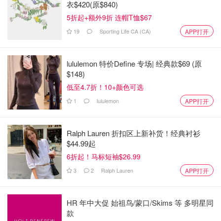
本不知道自己在哪里）还可以随时更新Fastpass换时间之类
衣$420(原$840)
的，还可以看你的照片，还可以看排队的时间，总之是迪士
5折起+额外9折 连帽T恤$67
尼必备啦！
19
Sporting Life CA (CA)
APP打开
lululemon 特价Define 专场| 经典款$69 (原
$148)
低至4.7折！10+颜色可选
1
lululemon
APP打开
Ralph Lauren 折扣区上新补货！经典衬衫
$44.99起
6折起！马标短袖$26.99
//2⃣️迪士尼酒店的故事//
3
2
Ralph Lauren
APP打开
自从这次住了迪士尼的酒店，我真的强推，福利真的特别多
HR 年中大促 始祖鸟/蒙口/Skims 等 多明星同
官网上可以订到不同价位的从55刀-800刀一晚的参差不齐
款