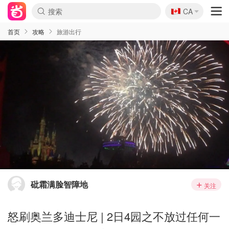
🇨🇦
CA
首页
攻略
旅游出行
砒霜满脸智障地
关注
怒刷奥兰多迪士尼 | 2日4园之不放过任何一