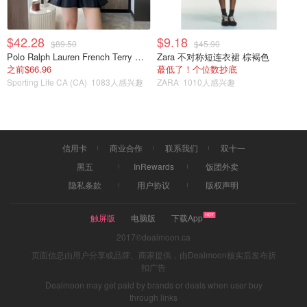
$42.28
$9.18
$89.50
$45.90
Polo Ralph Lauren French Terry 女童连帽卫衣 7-16码
Zara 不对称短连衣裙 棕褐色
之前$66.96
蕞低了！个位数抄底
Sporting Life CA (CA)
1083人感兴趣
ZARA
1010人感兴趣
//3⃣️迪士尼园区的故事//
信用卡
商业合作
联系我们
双十一
我就按照我玩的顺序来讲讲每个园，因为图片网上都有，大
黑五
InRewards
饭团外卖
家可以自己去搜，就不浪费大家的流量啦
1. Disney
隐私条款
用户协议
版权声明
Hollywood
触屏版
电脑版
下载App
Hollywood 园区一般是九点开门，我们当时以为是八点开
门，在Uber的路上才发现还没开园，
2017©dealmoon.ca
页面信息由用户分享或品牌、商家提供，由Dealmoon核实后发布折
可能是因为旺季的关系，其实工作人员会提前放我们进去，
扣广告
于是八点半左右我们就进去了
Dealmoon may get paid by brands or deals when user buy
through links