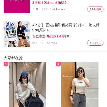
3折起！Skims 抹胸$39
但是！福利！几乎都是一样的，首先你会收到一个
Magic
29
2
Holt Renfrew
APP打开
Band
（定制刻字）
1. 车票：从机场坐到你的酒店的免费班车（
magic
Alo 折扣区6折起💥百搭网球裙$70、渔夫帽
express
）
$70(原$118)
百款参加 热门款补码降价
2. 房卡：进你酒店房间的房卡
8
Alo Yoga
APP打开
3. 门票：进入迪士尼所有园区的门票
3. Fast Pass：领取的fp也是用这个刷的
大家都在抢
1
2
4. 信用卡：在迪士尼的消费可以直接用这个band当卡刷最
后再结账
5. 照片：你在迪士尼里面拍的照片都会自动链接你的band
到你账号里面
众所周知迪士尼有
Extra Magic Hour
: 闭园时间之后，其他
顾客都得走，但是你就还可以留下，并且当人特别少的时候