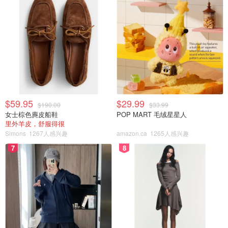
用运动风格的酒店房间
$59.95
$29.99
$190.00
$33.99
女士棕色麂皮船鞋
POP MART 毛绒星星人
里外羊皮，舒服得很
Simons
1267人感兴趣
amazon.ca
1265人感兴趣
7
8