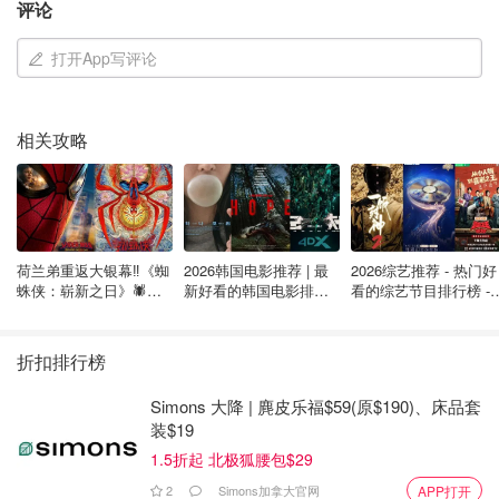
评论
打开App写评论
相关攻略
荷兰弟重返大银幕‼️《蜘
2026韩国电影推荐 | 最
2026综艺推荐 - 热门好
蛛侠：崭新之日》🕷️北
新好看的韩国电影排行
看的综艺节目排行榜 - 
美热映中❣️阵容豪华✨🤩
榜，必看盘点！8月最
月最新:《​​披荆斩棘
新！(持续更新）
2026》回归啦
折扣排行榜
Simons 大降 | 麂皮乐福$59(原$190)、床品套
装$19
1.5折起 北极狐腰包$29
2
Simons加拿大官网
APP打开