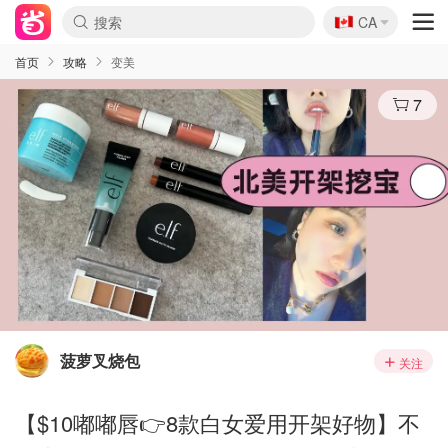
🇨🇦
CA
首页
攻略
变美
7
菠萝叉烧包
关注
【$10嘟嘟唇👉8款白女爱用开架好物】不