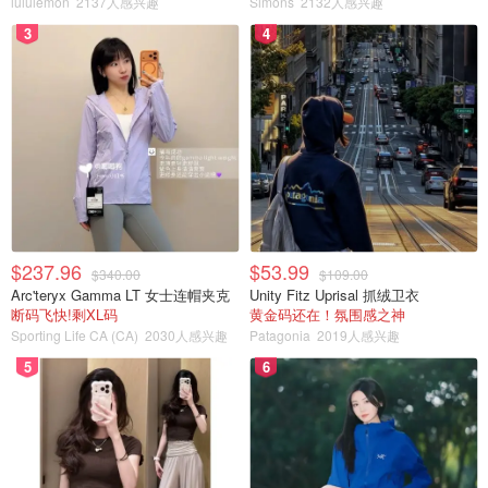
lululemon
2137人感兴趣
Simons
2132人感兴趣
3
4
?试色?上嘴成冻，巨滋润：
$237.96
$53.99
$340.00
$109.00
Arc'teryx Gamma LT 女士连帽夹克
Unity Fitz Uprisal 抓绒卫衣
断码飞快!剩XL码
黄金码还在！氛围感之神
Sporting Life CA (CA)
2030人感兴趣
Patagonia
2019人感兴趣
5
6