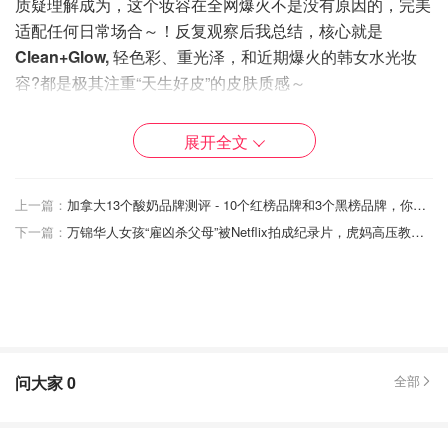
质疑理解成为，这个妆容在全网爆火不是没有原因的，完美
适配任何日常场合～！反复观察后我总结，核心就是
Clean+Glow,
轻色彩、重光泽，和近期爆火的韩女水光妆
容?都是极其注重“天生好皮”的皮肤质感～
敲黑板！新手想要画出又仙又美的精髓一定要注意以下4要
展开全文
素⚠️：
裸色嘟嘟唇（模糊边界+不能有唇纹！?）
上一篇：
加拿大13个酸奶品牌测评 - 10个红榜品牌和3个黑榜品牌，你最好的酸奶又是哪个呢？
光泽感底妆（不能卡粉❌）
下一篇：
万锦华人女孩“雇凶杀父母”被Netflix拍成纪录片，虎妈高压教育成丢命原因！
元气腮红（少女氧气感灵魂！?‍♀️）
清淡眼妆+毛流感分明（不要太重太明显眼线?）
【自我欣赏ing✨】
问大家
0
全部