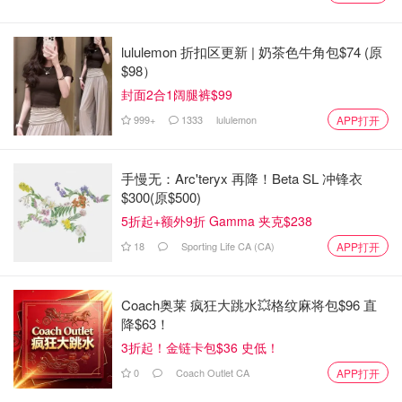
lululemon 折扣区更新 | 奶茶色牛角包$74 (原
$98）
封面2合1阔腿裤$99
999+
1333
lululemon
APP打开
手慢无：Arc'teryx 再降！Beta SL 冲锋衣
$300(原$500)
☝️灵魂：嘟嘟唇！
5折起+额外9折 Gamma 夹克$238
e.l.f. 的这个?‍☠️唇冻笔必须第一个拥有姓名！！那天出门忘
18
Sporting Life CA (CA)
APP打开
记带唇膏，随手抓了2支新品，完全没想到能这么好用！！
气味：
?️明显气味
Coach奥莱 疯狂大跳水💥格纹麻将包$96 直
降$63！
质感：
果冻亮面质地，不成膜，微微凉
3折起！金链卡包$36 史低！
0
Coach Outlet CA
显色：
??，素颜?️
APP打开