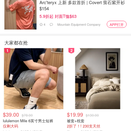
Arc'teryx 上新 多款首折 | Covert 萤石紫开衫
$154
5.9折起 封面T恤$63
4
Mountain Equipment Company
APP打开
大家都在抢
1
2
$39.00
$19.99
$78.00
$130.00
lululemon Mile 6英寸男士短裤
被套+枕套
仅剩大码
2折了！! 230支天丝