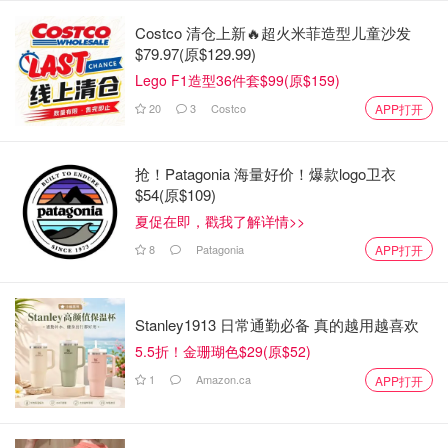
click.linksynergy.com
Costco 清仓上新🔥超火米菲造型儿童沙发
Pout Clout Lip Plumping Gloss Pen - Clear |
$79.97(原$129.99)
e.l.f. Cosmetics
Lego F1造型36件套$99(原$159)
$10
购买
20
3
Costco
APP打开
这款唇冻笔主打滋润，类似于唇膏，颜色差距不是非常明
显，超级推荐这两个?
抢！Patagonia 海量好价！爆款logo卫衣
$54(原$109)
Toasted：奶橘?（买不到杨树林610真的可以
夏促在即，戳我了解详情>>
冲！！）；
8
Patagonia
APP打开
Bust a Mauve：淡紫?葡萄，素颜可涂；
Stanley1913 日常通勤必备 真的越用越喜欢
5.5折！金珊瑚色$29(原$52)
1
Amazon.ca
APP打开