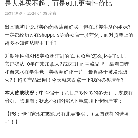
是大牌买不起，而是e.l.f.更有性价比
2531 浏览
2024-04-08 发布
出国前就听说北美的药妆店超好买！但在北美生活的姐妹?
一定都经历过在shoppers等药妆店一脸茫然，面对货架上的
超多不知道从哪里下手?；
近期洋抖和XHS美妆圈狂刮的“白女妆容”怎么少得了e.l.f.！
它是我从10年前来加拿大??就在用的宝藏品牌，靠着口碑
和自来水在学生党、美妆圈好评一片，最近终于被发现爆
火?！超多产品出圈！今天就来盘点一下我的必买清单?！
本人皮肤状况
：中性偏干（尤其是多伦多的冬天），皮肤有
暗沉、黑眼圈；状态不好的情况下鼻翼眼下卡粉严重；
【PS
：他们家现在貌似只有北美能买，✈️回国送礼的选项
+1！】