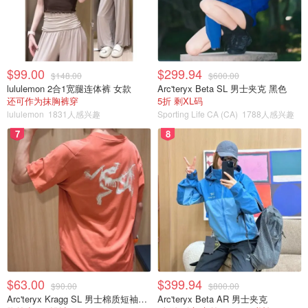
$99.00
$299.94
$148.00
$600.00
lululemon 2合1宽腿连体裤 女款
Arc'teryx Beta SL 男士夹克 黑色
还可作为抹胸裤穿
5折 剩XL码
lululemon
1831人感兴趣
Sporting Life CA (CA)
1788人感兴趣
7
8
$63.00
$399.94
$90.00
$800.00
Arc'teryx Kragg SL 男士棉质短袖T恤
Arc'teryx Beta AR 男士夹克