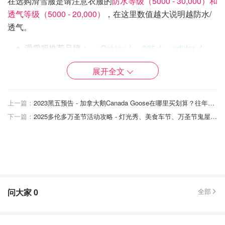
在选购滑雪服是请注意衣服的
防水等级（5000 - 30,000）和
透气等级（5000 - 20,000）
，在这里数值越大说明越防水/
透气。
滑雪服推荐品牌：
Oakley
/
686
/
adidas
/
Burton
/
DC
/
The North Face
展开全文
速干衣
上一篇：
2023黑五预告 - 加拿大鹅Canada Goose在哪里买划算？往年折扣力度参考！
速干衣作为滑雪衣物中的贴身层，主要的作用是吸湿排汗，
下一篇：
2025多伦多万圣节活动攻略 - 灯光秀、美食车节、万圣节鬼屋、街区庆典应有尽有！
保暖锁温，让身体在运动时尽可能的处于一个干燥且温暖的
环境中。滑雪虽然是冬季运动，但是在过程中会大量出汗，
如果没有穿戴速干衣可能容易受寒。纯棉类衣物虽然吸汗性
不错，但是速干性不出众，所以在运动中通常不推荐穿纯棉
衣物作为内层打底。
速干衣推荐品牌：
X-bionic
/
Icebreaker
/
问大家
0
全部
Arc'teryx
/
Burton