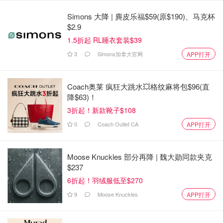
租赁。
Simons 大降 | 麂皮乐福$59(原$190)、马克杯
$2.9
1.5折起 RL睡衣套装$39
3
Simons加拿大官网
APP打开
Coach奥莱 疯狂大跳水💥格纹麻将包$96(直
降$63)！
3折起！新款靴子$108
0
Coach Outlet CA
APP打开
Transworld Snowboarding
Moose Knuckles 部分再降 | 魏大勋同款夹克
$237
滑雪头盔推荐品牌：
Oakley
/
Bern
/ Anon /
6折起！羽绒服低至$270
Quiksilver
9
Moose Knuckles
APP打开
手套