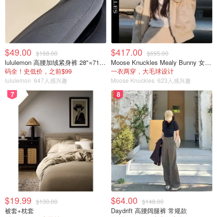
HiConsumption
$49.00
$417.00
$168.00
$695.00
lululemon 高腰加绒紧身裤 28"≈71cm 5个口袋
Moose Knuckles Mealy Bunny 女士双面穿连帽外套
滑雪护目镜推荐品牌：
Oakley
/
Dragon
/
码全！史低价，之前$99
一衣两穿，大毛球设计
lululemon
647人感兴趣
Moose Knuckles
623人感兴趣
Electric
/
Von Zipper
7
8
单板滑雪装备
1. 单板滑雪板
曲面（Profile）
雪板的Profile是指滑雪板生产商对雪板弯曲角度的一个设
计，不同的曲面会有不同的功能和作用，而如何挑选适合自
己的滑雪板也是非常重要
$19.99
$64.00
$130.00
$148.00
被套+枕套
Daydrift 高腰阔腿裤 常规款