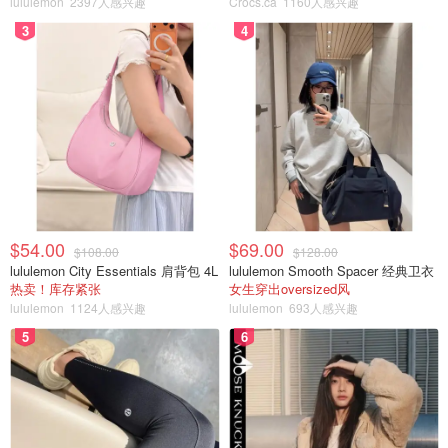
lululemon
2397人感兴趣
Crocs.ca
1160人感兴趣
3
4
滑雪护目镜
护目镜是非常重要的，尤其是带有隐形眼镜的小伙伴，在高
速运动之下， 寒冷的风夹杂着雪花打向你，很有可能因为
睁不开眼影响视野。另外，在雪山上，雪反射阳光的话会异
常刺眼，所以一副好的护目镜非常重要。我会佩戴
两幅镜
片，一副用来遮阳是比较暗的，另外一幅是适用于夜间
，防
光效果小，在暗光下可视性高。
$54.00
$69.00
$108.00
$128.00
lululemon City Essentials 肩背包 4L
lululemon Smooth Spacer 经典卫衣
热卖！库存紧张
女生穿出oversized风
lululemon
1124人感兴趣
lululemon
693人感兴趣
5
6