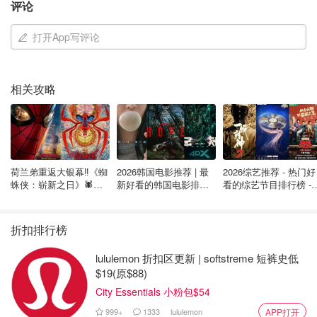
帽子
评论
一款好的帽子除了对头部和耳朵进行保暖以外，防潮防水等
打开App写评论
功能也是必不可少的，滑雪过程中雪花洒溅在头部的情况时
常发生，如果佩戴棉质帽子，在冰天雪地里感受湿冷的帽子
肯定不会开心。所以在购买帽子的时候要注意帽子是否带有
相关攻略
外部的防水层。
荷兰弟重返大银幕‼️《蜘
2026韩国电影推荐 | 最
2026综艺推荐 - 热门好
蛛侠：崭新之日》🕷️北
新好看的韩国电影排行
看的综艺节目排行榜 - 
美热映中❣️阵容豪华✨🤩
榜，必看盘点！8月最
月最新:《​​披荆斩棘
新！(持续更新）
2026》回归啦
折扣排行榜
lululemon 折扣区更新 | softstreme 短裤史低
$19(原$88)
City Essentials 小粉包$54
999+
1333
lululemon
APP打开