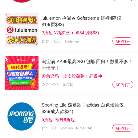
lululemon 捡漏🔥 Softstreme 短裤4降仅
$19(原$88)
2折起 V领罗纹Tee$34(原$68)
24
5
lululemon
APP打开
淘宝满￥499最高2KG包邮 回归！数量不多！
手慢无！
紧急返场！上次没薅到！赶紧冲
7
3
淘宝网
APP打开
Pinterest
头盔
Sporting Life 薅童款！adidas 白色短袖仅
$26(成人款$34)
虽然很多滑雪场对于成人是否要戴头盔并没有硬性要求，但
5折起+额外8折起
戴上头盔对于滑雪这种很可能会跌倒的运动来说能够提供安
1
Sporting Life CA (CA)
APP打开
心的保护。在购买时请尽量进行试戴，还要
确认头盔满足安
全等级要求
，另外，不少滑雪场都会提供免费或廉价的头盔